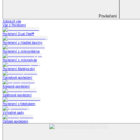
Prostěradla
Zobrazit vše
Vše z Prostěradla
Prostěradla z mikroplyše
Prostěradla froté
Prostěradla jersey
Prostěradla s elastanem
Prostěradla plátěná
Prostěradla nepropustná
Prostěradla dětská
Přehozy na postel
Bytový text