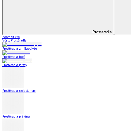
Koupelna
Koupelna
Ručníky a osušky
Koupelnové předložky
Koupelna
Zobrazit vše
Vše z Koupelna
Ručníky a osušky
Koupelnové předložky