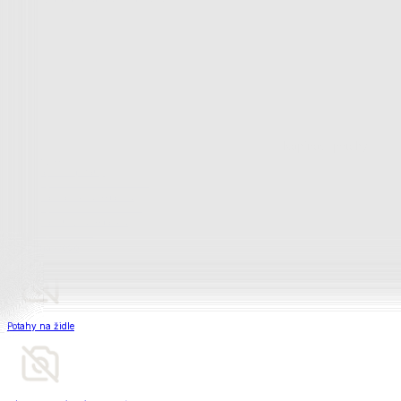
Matrace a matracové chrániče
Matrace a matracové chrániče
Matrace
Krycí matrace
Chrániče na matrace
Matrace a matracové c
Zobrazit vše
Vše z Matrace a matracové chrániče
Matrace
Krycí matrace
Chrániče na matrace