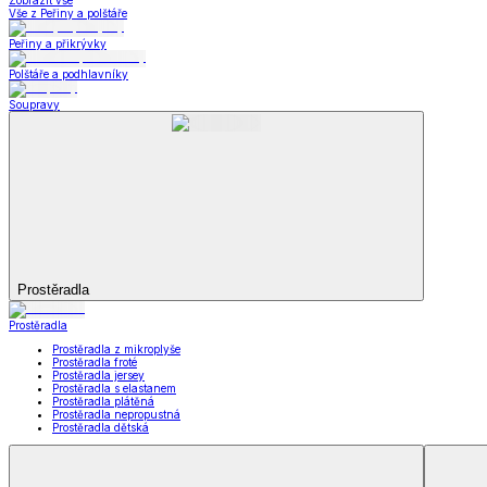
Kuchyňský a jídelní textil
Kuchyňský a jídelní textil
Kuchyňské zástěry a chňapky
Utěrky
Ubrusy a prostírání
Kuchyňský a jídelní tex
Zobrazit vše
Vše z Kuchyňský a jídelní textil
Kuchyňské zástěry a chňapky
Utěrky
Ubrusy a prostírání