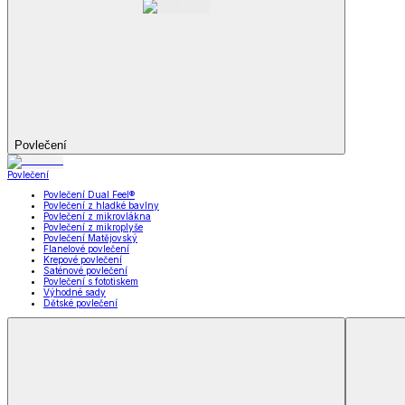
Soupravy
Prostěradla
Prostěradla
Prostěradla z mikroplyše
Prostěradla froté
Prostěradla jersey
Prostěradla s elastanem
Prostěradla plátěná
Prostěradla nepropustná
Prostěradla dětská