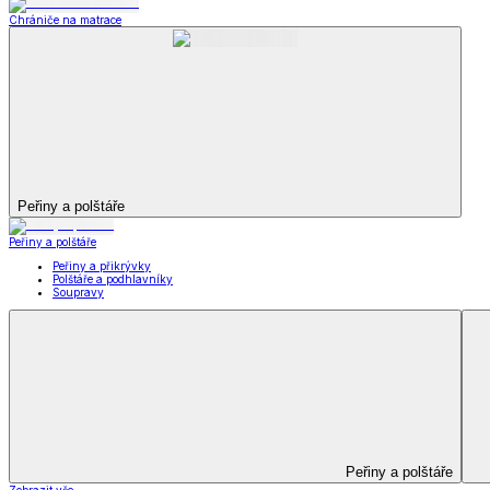
Televizní deky a pytle
Deky z mikroplyše
Deky a plédy
Zobrazit vše
Vše z Deky a plédy
Beránkové soupravy
Beránkové deky
Televizní deky a pytle
Deky z mikroplyše