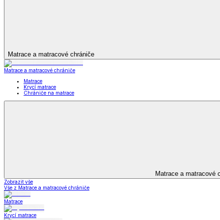
Bytový textil
Bytový textil
Zobrazit vše
Vše z Bytový textil
Deky a plédy
Deky a plédy
Beránkové soupravy
Beránkové deky