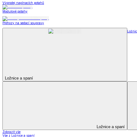
Kuchyňský a jídelní textil
Kuchyňský a jídelní textil
Kuchyňské zástěry a chňapky
Utěrky
Ubrusy a prostírání
Kuchyňský a jídelní tex
Zobrazit vše
Vše z Kuchyňský a jídelní textil
Kuchyňské zástěry a chňapky
Utěrky
Ubrusy a prostírání