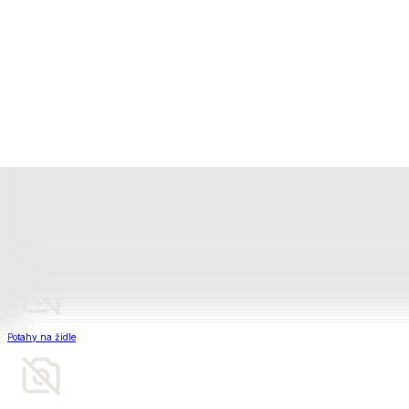
Televizní deky a pytle
Deky z mikroplyše
Deky a plédy
Zobrazit vše
Vše z Deky a plédy
Beránkové soupravy
Beránkové deky
Televizní deky a pytle
Deky z mikroplyše