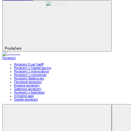
Koupelna
Koupelna
Ručníky a osušky
Koupelnové předložky
Koupelna
Zobrazit vše
Vše z Koupelna
Ručníky a osušky
Koupelnové předložky