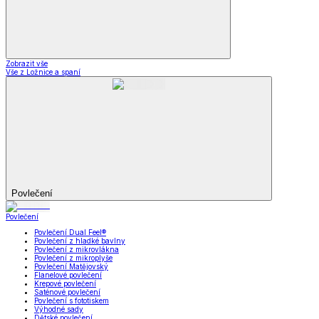
Zobrazit vše
Vše z Ložnice a spaní
Povlečení
Povlečení
Povlečení Dual Feel®
Povlečení z hladké bavlny
Povlečení z mikrovlákna
Povlečení z mikroplyše
Povlečení Matějovský
Flanelové povlečení
Krepové povlečení
Saténové povlečení
Povlečení s fototiskem
Výhodné sady
Dětské povlečení