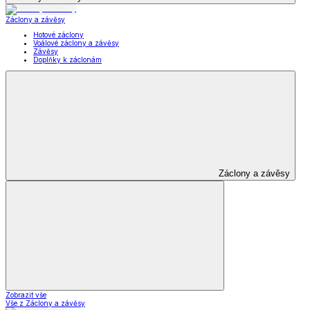
Záclony a závěsy
Hotové záclony
Voálové záclony a závěsy
Závěsy
Doplňky k záclonám
Záclony a závěsy
Zobrazit vše
Vše z Záclony a závěsy