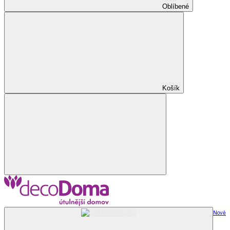
Oblíbené
Košík
Nově