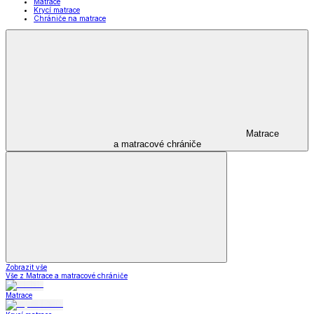
Matrace
Krycí matrace
Chrániče na matrace
Matrace
a matracové chrániče
Zobrazit vše
Vše z Matrace a matracové chrániče
Matrace