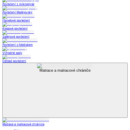
Povlečení z mikroplyše
Povlečení Matějovský
Flanelové povlečení
Krepové povlečení
Saténové povlečení
Povlečení s fototiskem
Výhodné sady
Dětské povlečení
Matrace a matracové chrániče
Matrace a matracové chrániče