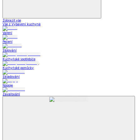
Zobrazit vše
Vše z Vybavení kuchyně
Vaření
Pečení
Stolování
Kuchyňské spotřebiče
Kuchyňské pomůcky
Skladování
Nápoje
Zavařování