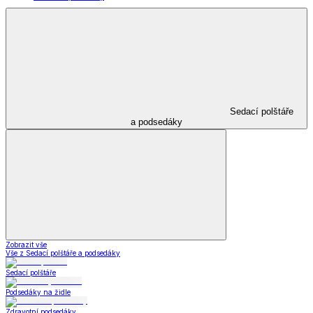
Sedací polštáře
a podsedáky
Zobrazit vše
Vše z Sedací polštáře a podsedáky
Sedací polštáře
Podsedáky na židle
Zdravotní podsedáky