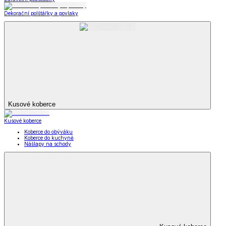
Dekorační polštářky a povlaky
Kusové koberce
Kusové koberce
Koberce do obýváku
Koberce do kuchyně
Nášlapy na schody