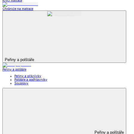
Krycí matrace
Chrániče na matrace
Peřiny a polštáře
Peřiny a polštáře
Peřiny a přikrývky
Polštáře a podhlavníky
Soupravy
Peřiny a polštáře