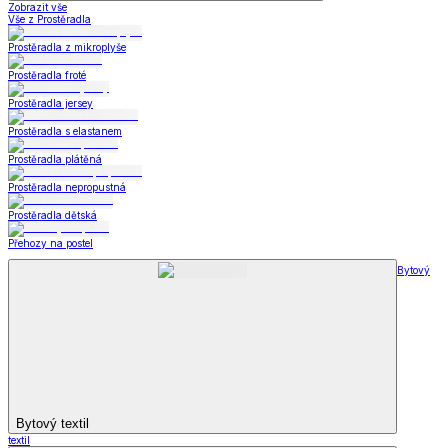
Zobrazit vše
Vše z Prostěradla
Prostěradla z mikroplyše
Prostěradla froté
Prostěradla jersey
Prostěradla s elastanem
Prostěradla plátěná
Prostěradla nepropustná
Prostěradla dětská
Přehozy na postel
Bytový
Bytový textil
textil