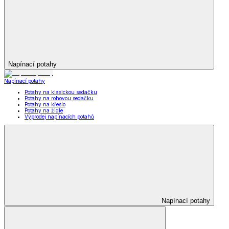
Napínací potahy
Napínací potahy
Potahy na klasickou sedačku
Potahy na rohovou sedačku
Potahy na křeslo
Potahy na židle
Výprodej napínacích potahů
Napínací potahy