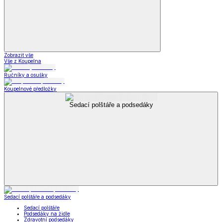
Zobrazit vše
Vše z Koupelna
Ručníky a osušky
Koupelnové předložky
Sedací polštáře a podsedáky
Sedací polštáře a podsedáky
Sedací polštáře
Podsedáky na židle
Zdravotní podsedáky