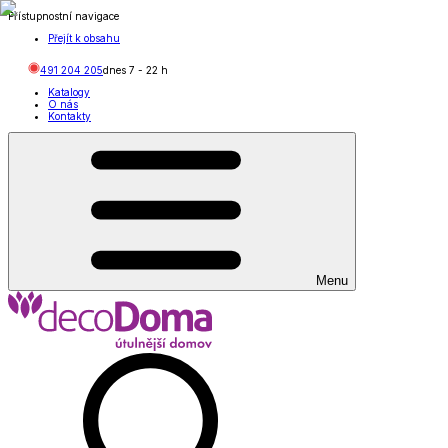
Přístupnostní navigace
Přejít k obsahu
491 204 205
dnes
7
-
22
h
Katalogy
O nás
Kontakty
Menu