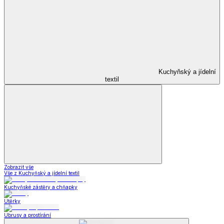
Kuchyňský a jídelní
textil
Zobrazit vše
Vše z Kuchyňský a jídelní textil
Kuchyňské zástěry a chňapky
Utěrky
Ubrusy a prostírání