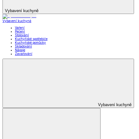
Vybavení kuchyně
Vybavení kuchyně
Vaření
Pečení
Stolování
Kuchyňské spotřebiče
Kuchyňské pomůcky
Skladování
Nápoje
Zavařování
Vybavení kuchyně