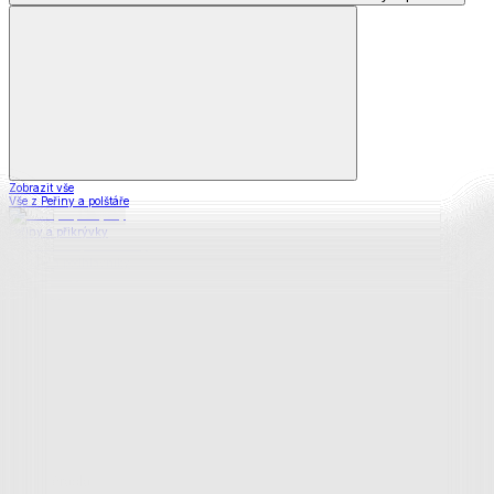
Zobrazit vše
Vše z Peřiny a polštáře
Peřiny a přikrývky
Polštáře a podhlavníky
Soupravy
Prostěradla