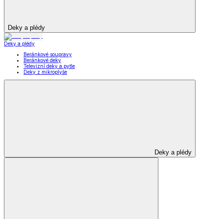
Deky a plédy
Deky a plédy
Beránkové soupravy
Beránkové deky
Televizní deky a pytle
Deky z mikroplyše
Deky a plédy