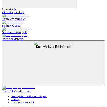
Zobrazit vše
Vše z Deky a plédy
Beránkové soupravy
Beránkové deky
Televizní deky a pytle
Deky z mikroplyše
Kuchyňský a jídelní textil
Kuchyňský a jídelní textil
Kuchyňské zástěry a chňapky
Utěrky
Ubrusy a prostírání