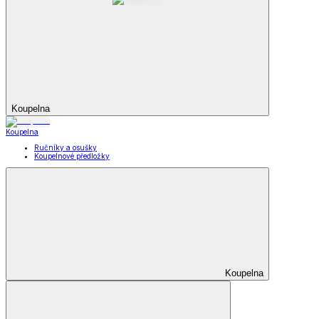
Koupelna
Koupelna
Ručníky a osušky
Koupelnové předložky
Koupelna