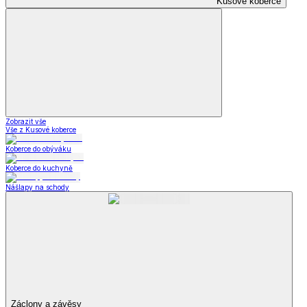
Kusové koberce
Zobrazit vše
Vše z Kusové koberce
Koberce do obýváku
Koberce do kuchyně
Nášlapy na schody
Záclony a závěsy