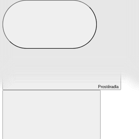
Prostěradla
Prostěradla z mikroplyše
Prostěradla froté
Prostěradla jersey
Prostěradla s elastanem
Prostěradla plátěná
Prostěradla nepropustná
Prostěradla dětská
Prostěradla