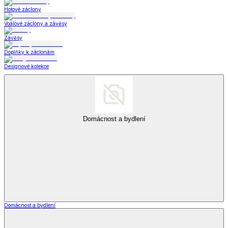
Hotové záclony
Voálové záclony a závěsy
Závěsy
Doplňky k záclonám
Designové kolekce
Domácnost a bydlení
Domácnost a bydlení