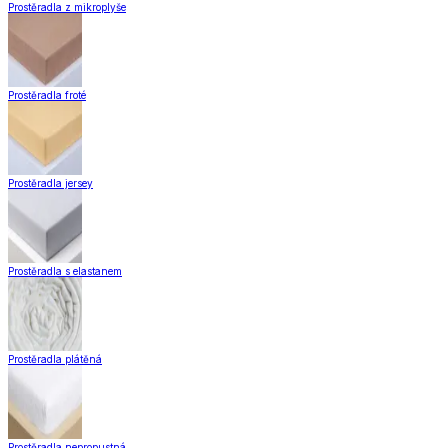
Prostěradla z mikroplyše
Prostěradla froté
Prostěradla jersey
Prostěradla s elastanem
Prostěradla plátěná
Prostěradla nepropustná