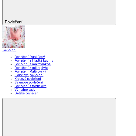
Povlečení
Povlečení
Povlečení Dual Feel®
Povlečení z hladké bavlny
Povlečení z mikrovlákna
Povlečení z mikroplyše
Povlečení Matějovský
Flanelové povlečení
Krepové povlečení
Saténové povlečení
Povlečení s fototiskem
Výhodné sady
Dětské povlečení