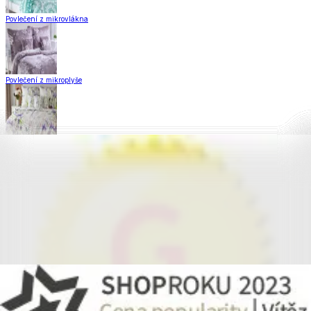
Povlečení z mikrovlákna
Povlečení z mikroplyše
Povlečení Matějovský
Flanelové povlečení
Krepové povlečení