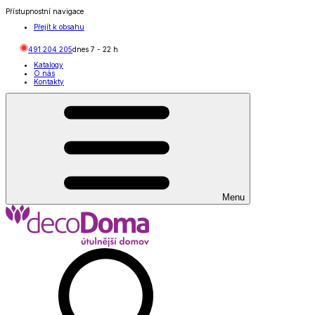
Přístupnostní navigace
Přejít k obsahu
491 204 205
dnes
7
-
22
h
Katalogy
O nás
Kontakty
Menu