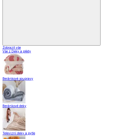
Zobrazit vše
Vše z Deky a plédy
Beránkové soupravy
Beránkové deky
Televizní deky a pytle