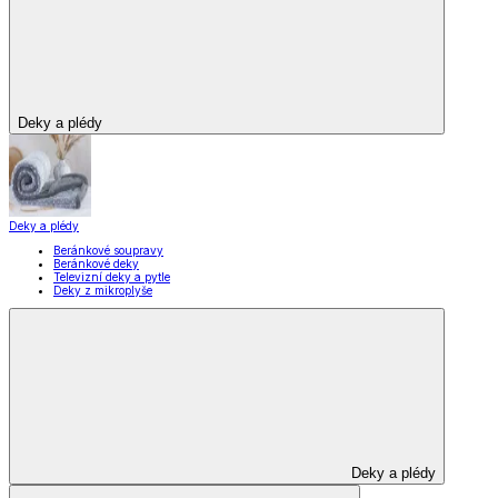
Deky a plédy
Deky a plédy
Beránkové soupravy
Beránkové deky
Televizní deky a pytle
Deky z mikroplyše
Deky a plédy