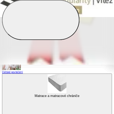
Saténové povlečení
Povlečení s fototiskem
Výhodné sady
Dětské povlečení
Matrace a matracové chrániče