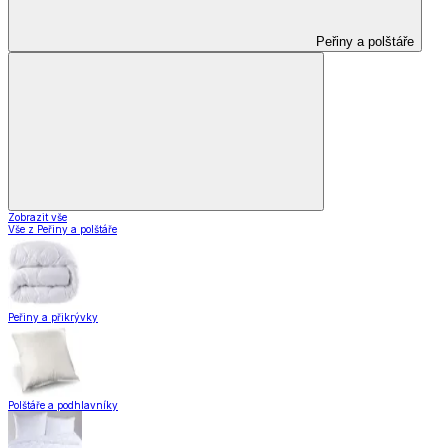
Peřiny a polštáře
Zobrazit vše
Vše z Peřiny a polštáře
Peřiny a přikrývky
Polštáře a podhlavníky