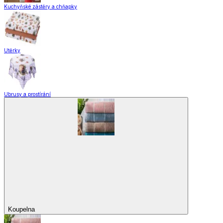
Kuchyňské zástěry a chňapky
Utěrky
Ubrusy a prostírání
Koupelna