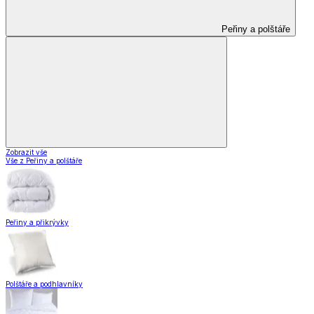
Peřiny a polštáře
Zobrazit vše
Vše z Peřiny a polštáře
Peřiny a přikrývky
Polštáře a podhlavníky