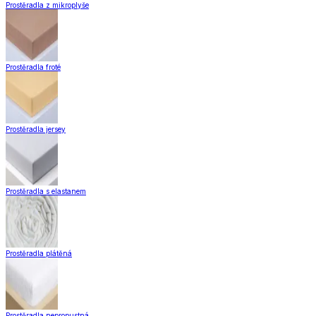
Prostěradla z mikroplyše
Prostěradla froté
Prostěradla jersey
Prostěradla s elastanem
Prostěradla plátěná
Prostěradla nepropustná