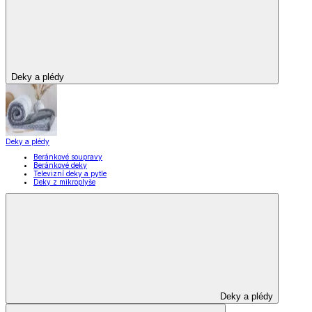
Deky a plédy
Deky a plédy
Beránkové soupravy
Beránkové deky
Televizní deky a pytle
Deky z mikroplyše
Deky a plédy