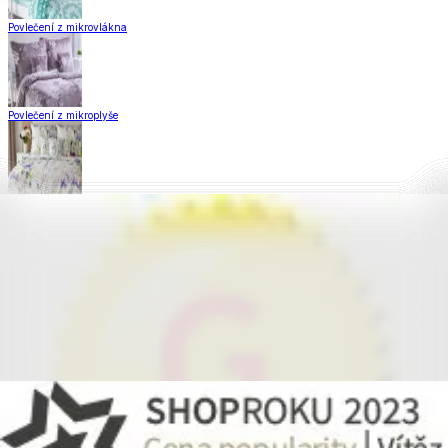
Povlečení z mikrovlákna
Povlečení z mikroplyše
Povlečení Matějovský
Flanelové povlečení
Krepové povlečení