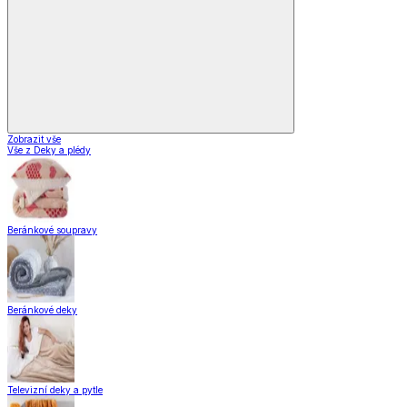
Zobrazit vše
Vše z Deky a plédy
Beránkové soupravy
Beránkové deky
Televizní deky a pytle