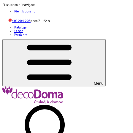
Přístupnostní navigace
Přejít k obsahu
491 204 205
dnes
7
-
22
h
Katalogy
O nás
Kontakty
Menu