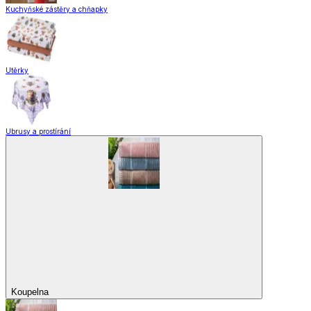
Kuchyňské zástěry a chňapky
Utěrky
Ubrusy a prostírání
Koupelna