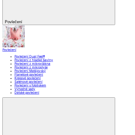
Povlečení
Povlečení
Povlečení Dual Feel®
Povlečení z hladké bavlny
Povlečení z mikrovlákna
Povlečení z mikroplyše
Povlečení Matějovský
Flanelové povlečení
Krepové povlečení
Saténové povlečení
Povlečení s fototiskem
Výhodné sady
Dětské povlečení