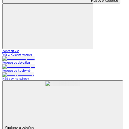
Kusové koberce
Zobrazit vše
Vše z Kusové koberce
Koberce do obýváku
Koberce do kuchyně
Nášlapy na schody
Záclony a závěsy