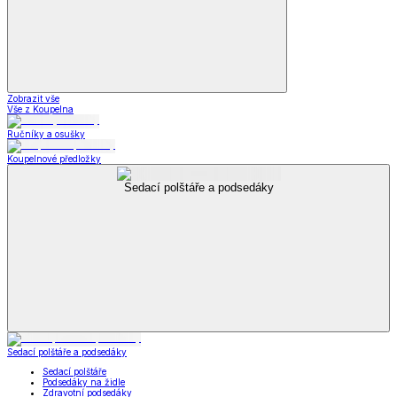
Zobrazit vše
Vše z Koupelna
Ručníky a osušky
Koupelnové předložky
Sedací polštáře a podsedáky
Sedací polštáře a podsedáky
Sedací polštáře
Podsedáky na židle
Zdravotní podsedáky