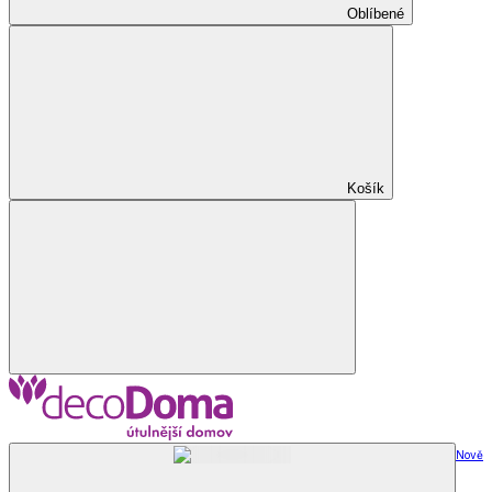
Oblíbené
Košík
Nově