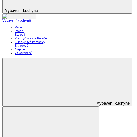
Vybavení kuchyně
Vybavení kuchyně
Vaření
Pečení
Stolování
Kuchyňské spotřebiče
Kuchyňské pomůcky
Skladování
Nápoje
Zavařování
Vybavení kuchyně