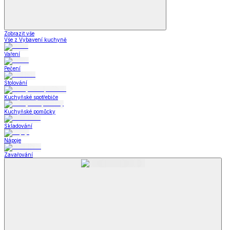
Zobrazit vše
Vše z Vybavení kuchyně
Vaření
Pečení
Stolování
Kuchyňské spotřebiče
Kuchyňské pomůcky
Skladování
Nápoje
Zavařování