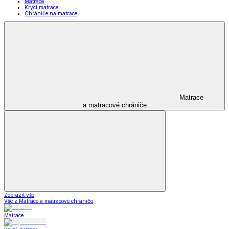
Matrace
Krycí matrace
Chrániče na matrace
Matrace
a matracové chrániče
Zobrazit vše
Vše z Matrace a matracové chrániče
Matrace