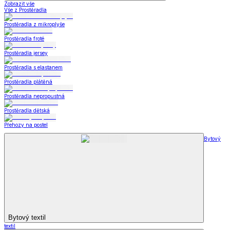
Zobrazit vše
Vše z Prostěradla
Prostěradla z mikroplyše
Prostěradla froté
Prostěradla jersey
Prostěradla s elastanem
Prostěradla plátěná
Prostěradla nepropustná
Prostěradla dětská
Přehozy na postel
Bytový
Bytový textil
textil