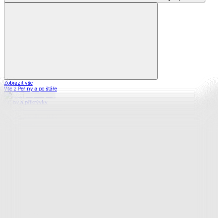
Zobrazit vše
Vše z Peřiny a polštáře
Peřiny a přikrývky
Polštáře a podhlavníky
Soupravy
Prostěradla