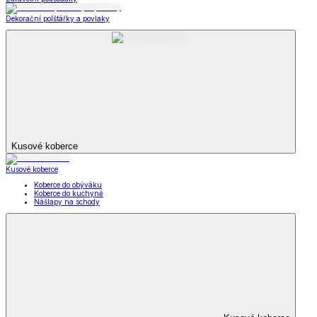
Dekorační polštářky a povlaky
Kusové koberce
Kusové koberce
Koberce do obýváku
Koberce do kuchyně
Nášlapy na schody