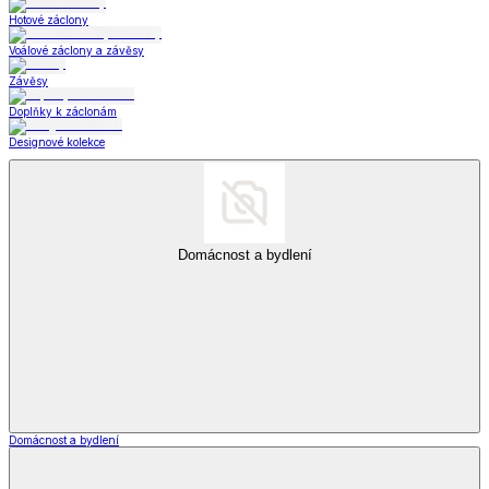
Hotové záclony
Voálové záclony a závěsy
Závěsy
Doplňky k záclonám
Designové kolekce
Domácnost a bydlení
Domácnost a bydlení