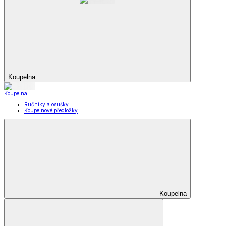
Koupelna
Koupelna
Ručníky a osušky
Koupelnové předložky
Koupelna