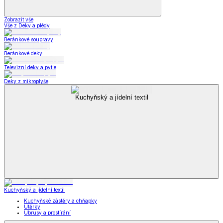
Zobrazit vše
Vše z Deky a plédy
Beránkové soupravy
Beránkové deky
Televizní deky a pytle
Deky z mikroplyše
Kuchyňský a jídelní textil
Kuchyňský a jídelní textil
Kuchyňské zástěry a chňapky
Utěrky
Ubrusy a prostírání