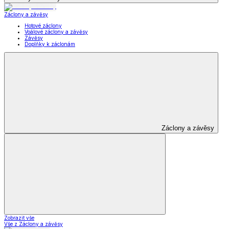
Záclony a závěsy
Hotové záclony
Voálové záclony a závěsy
Závěsy
Doplňky k záclonám
Záclony a závěsy
Zobrazit vše
Vše z Záclony a závěsy