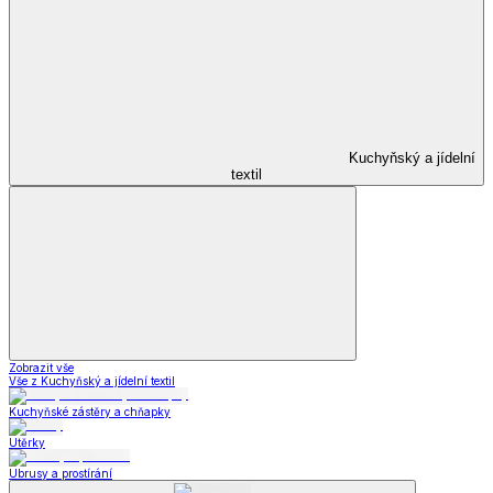
Kuchyňský a jídelní
textil
Zobrazit vše
Vše z Kuchyňský a jídelní textil
Kuchyňské zástěry a chňapky
Utěrky
Ubrusy a prostírání