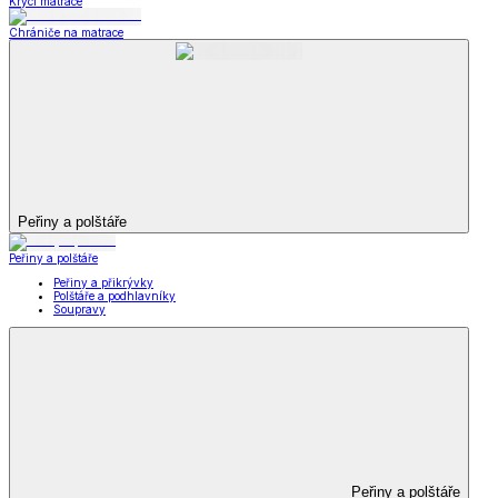
Krycí matrace
Chrániče na matrace
Peřiny a polštáře
Peřiny a polštáře
Peřiny a přikrývky
Polštáře a podhlavníky
Soupravy
Peřiny a polštáře