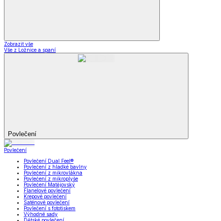
Zobrazit vše
Vše z Ložnice a spaní
Povlečení
Povlečení
Povlečení Dual Feel®
Povlečení z hladké bavlny
Povlečení z mikrovlákna
Povlečení z mikroplyše
Povlečení Matějovský
Flanelové povlečení
Krepové povlečení
Saténové povlečení
Povlečení s fototiskem
Výhodné sady
Dětské povlečení