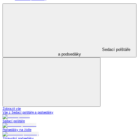
Sedací polštáře
a podsedáky
Zobrazit vše
Vše z Sedací polštáře a podsedáky
Sedací polštáře
Podsedáky na židle
Zdravotní podsedáky