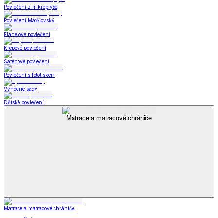
Povlečení z mikroplyše
Povlečení Matějovský
Flanelové povlečení
Krepové povlečení
Saténové povlečení
Povlečení s fototiskem
Výhodné sady
Dětské povlečení
Matrace a matracové chrániče
Matrace a matracové chrániče