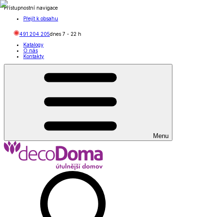
Přístupnostní navigace
Přejít k obsahu
491 204 205
dnes
7
-
22
h
Katalogy
O nás
Kontakty
Menu