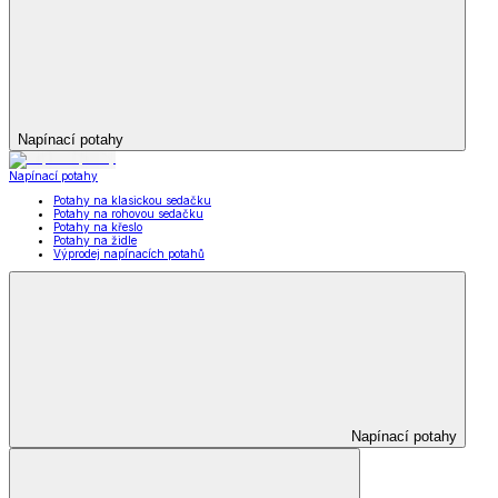
Napínací potahy
Napínací potahy
Potahy na klasickou sedačku
Potahy na rohovou sedačku
Potahy na křeslo
Potahy na židle
Výprodej napínacích potahů
Napínací potahy