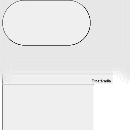
Prostěradla
Prostěradla z mikroplyše
Prostěradla froté
Prostěradla jersey
Prostěradla s elastanem
Prostěradla plátěná
Prostěradla nepropustná
Prostěradla dětská
Prostěradla