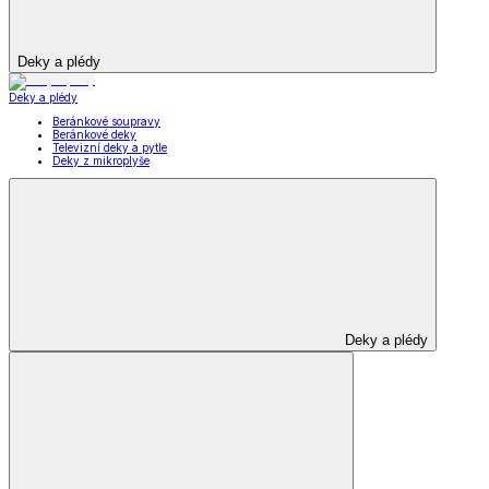
Deky a plédy
Deky a plédy
Beránkové soupravy
Beránkové deky
Televizní deky a pytle
Deky z mikroplyše
Deky a plédy