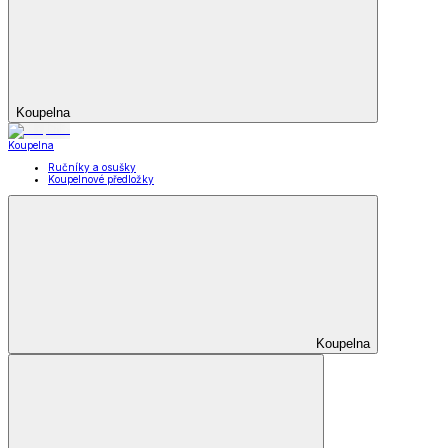
Koupelna
Koupelna
Ručníky a osušky
Koupelnové předložky
Koupelna