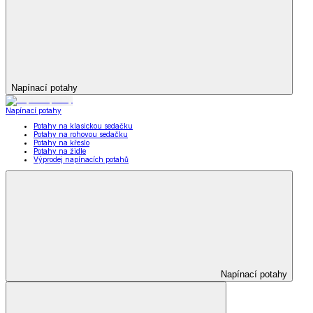
Napínací potahy
Napínací potahy
Potahy na klasickou sedačku
Potahy na rohovou sedačku
Potahy na křeslo
Potahy na židle
Výprodej napínacích potahů
Napínací potahy