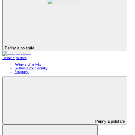
Peřiny a polštáře
Peřiny a polštáře
Peřiny a přikrývky
Polštáře a podhlavníky
Soupravy
Peřiny a polštáře