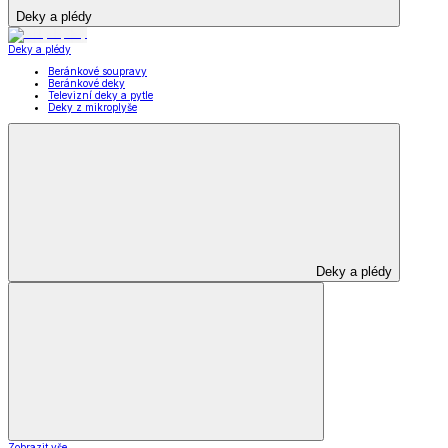
Deky a plédy
Deky a plédy
Beránkové soupravy
Beránkové deky
Televizní deky a pytle
Deky z mikroplyše
Deky a plédy
Zobrazit vše