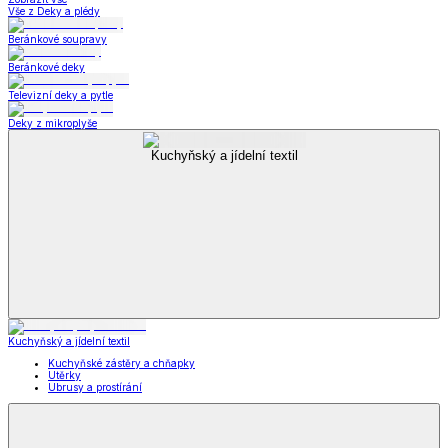
Vše z Deky a plédy
Beránkové soupravy
Beránkové deky
Televizní deky a pytle
Deky z mikroplyše
Kuchyňský a jídelní textil
Kuchyňský a jídelní textil
Kuchyňské zástěry a chňapky
Utěrky
Ubrusy a prostírání