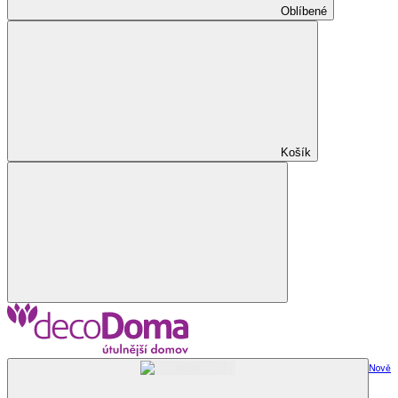
Oblíbené
Košík
Nově