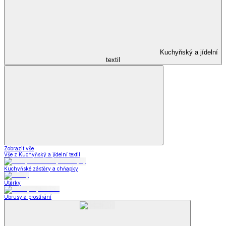
Kuchyňský a jídelní
textil
Zobrazit vše
Vše z Kuchyňský a jídelní textil
Kuchyňské zástěry a chňapky
Utěrky
Ubrusy a prostírání