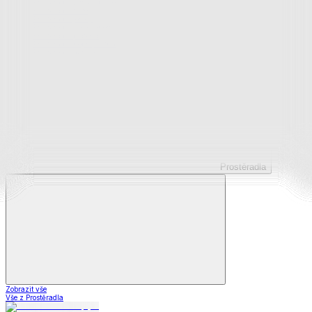
Prostěradla z mikroplyše
Prostěradla froté
Prostěradla jersey
Prostěradla s elastanem
Prostěradla plátěná
Prostěradla nepropustná
Prostěradla dětská
Prostěradla
Zobrazit vše
Vše z Prostěradla