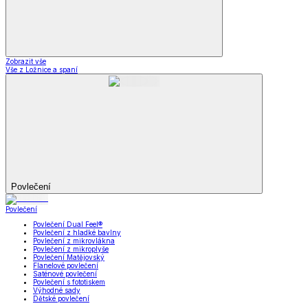
Zobrazit vše
Vše z Ložnice a spaní
Povlečení
Povlečení
Povlečení Dual Feel®
Povlečení z hladké bavlny
Povlečení z mikrovlákna
Povlečení z mikroplyše
Povlečení Matějovský
Flanelové povlečení
Saténové povlečení
Povlečení s fototiskem
Výhodné sady
Dětské povlečení