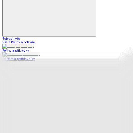
Zobrazit vše
Vše z Peřiny a polštáře
Peřiny a přikrývky
Polštáře a podhlavníky
Soupravy
Prostěradla
Prostěradla