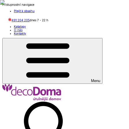
Přístupnostní navigace
Přejít k obsahu
491 204 205
dnes
7
-
22
h
Katalogy
O nás
Kontakty
Menu