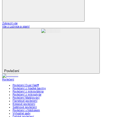
Zobrazit vše
Vše z Ložnice a spaní
Povlečení
Povlečení
Povlečení Dual Feel®
Povlečení z hladké bavlny
Povlečení z mikrovlákna
Povlečení z mikroplyše
Povlečení Matějovský
Flanelové povlečení
Krepové povlečení
Saténové povlečení
Povlečení s fototiskem
Výhodné sady
Dětské povlečení