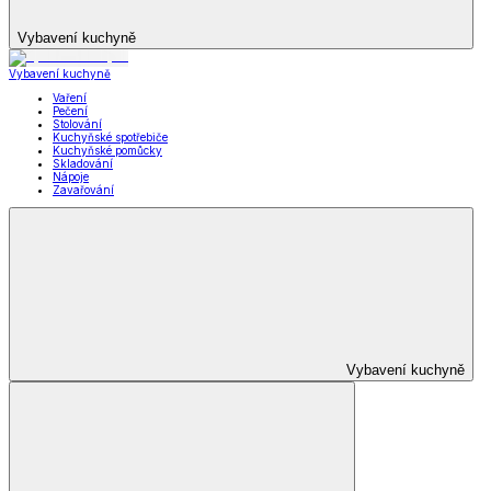
Vybavení kuchyně
Vybavení kuchyně
Vaření
Pečení
Stolování
Kuchyňské spotřebiče
Kuchyňské pomůcky
Skladování
Nápoje
Zavařování
Vybavení kuchyně