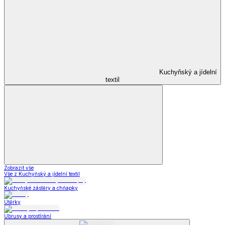
Kuchyňský a jídelní
textil
Zobrazit vše
Vše z Kuchyňský a jídelní textil
Kuchyňské zástěry a chňapky
Utěrky
Ubrusy a prostírání