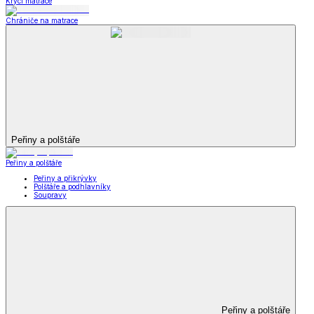
Krycí matrace
Chrániče na matrace
Peřiny a polštáře
Peřiny a polštáře
Peřiny a přikrývky
Polštáře a podhlavníky
Soupravy
Peřiny a polštáře