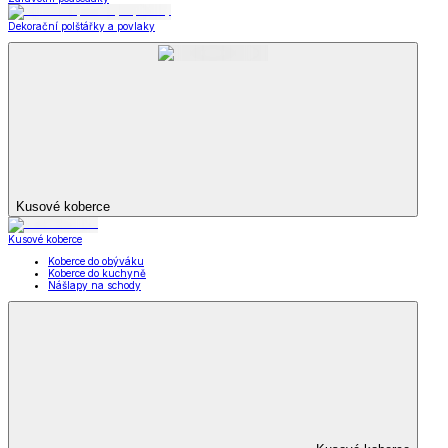
Dekorační polštářky a povlaky
Kusové koberce
Kusové koberce
Koberce do obýváku
Koberce do kuchyně
Nášlapy na schody