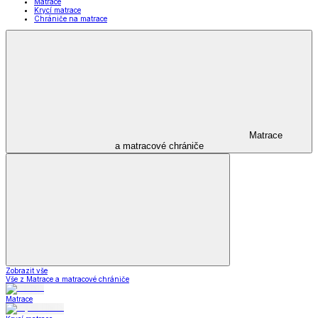
Matrace
Krycí matrace
Chrániče na matrace
Matrace
a matracové chrániče
Zobrazit vše
Vše z Matrace a matracové chrániče
Matrace