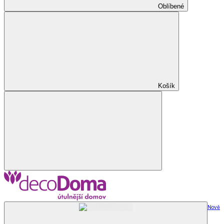
Oblíbené
Košík
Nově