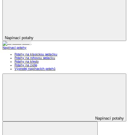
Napínací potahy
Napínací potahy
Potahy na klasickou sedačku
Potahy na rohovou sedačku
Potahy na křeslo
Potahy na židle
Výprodej napínacích potahů
Napínací potahy