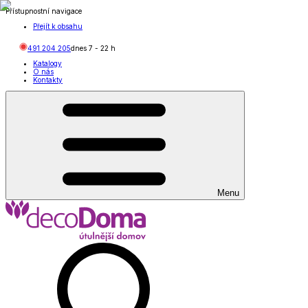
Přístupnostní navigace
Přejít k obsahu
491 204 205
dnes
7
-
22
h
Katalogy
O nás
Kontakty
Menu