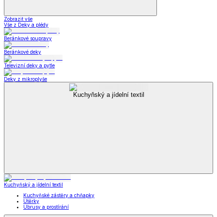
Zobrazit vše
Vše z Deky a plédy
Beránkové soupravy
Beránkové deky
Televizní deky a pytle
Deky z mikroplyše
Kuchyňský a jídelní textil
Kuchyňský a jídelní textil
Kuchyňské zástěry a chňapky
Utěrky
Ubrusy a prostírání