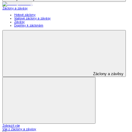
Záclony a závěsy
Hotové záclony
Voálové záclony a závěsy
Závěsy
Doplňky k záclonám
Záclony a závěsy
Zobrazit vše
Vše z Záclony a závěsy