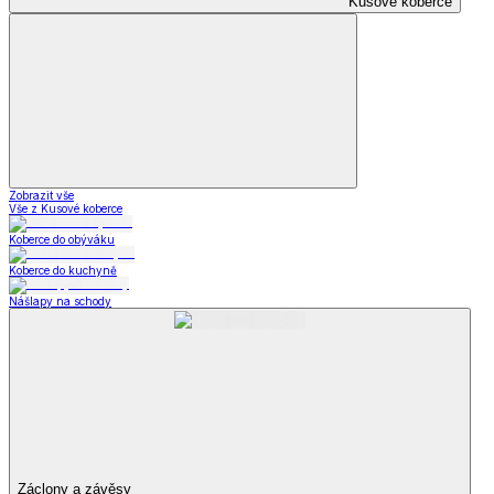
Kusové koberce
Zobrazit vše
Vše z Kusové koberce
Koberce do obýváku
Koberce do kuchyně
Nášlapy na schody
Záclony a závěsy