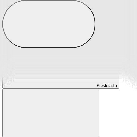
Prostěradla
Prostěradla z mikroplyše
Prostěradla froté
Prostěradla jersey
Prostěradla s elastanem
Prostěradla plátěná
Prostěradla nepropustná
Prostěradla dětská
Prostěradla