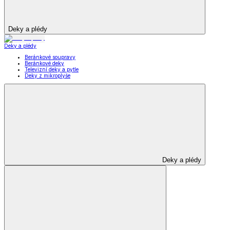
Deky a plédy
Deky a plédy
Beránkové soupravy
Beránkové deky
Televizní deky a pytle
Deky z mikroplyše
Deky a plédy