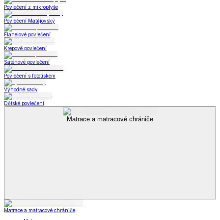
Povlečení z mikroplyše
Povlečení Matějovský
Flanelové povlečení
Krepové povlečení
Saténové povlečení
Povlečení s fototiskem
Výhodné sady
Dětské povlečení
Matrace a matracové chrániče
Matrace a matracové chrániče