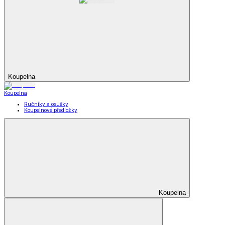
Koupelna
Koupelna
Ručníky a osušky
Koupelnové předložky
Koupelna