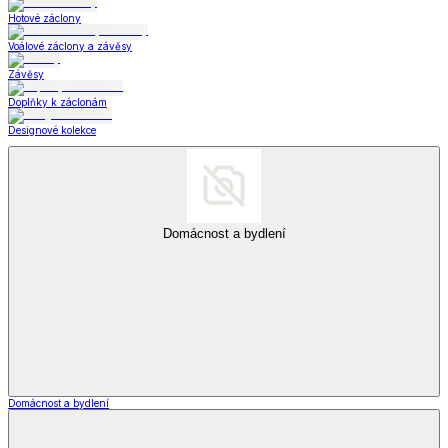
Hotové záclony
Voálové záclony a závěsy
Závěsy
Doplňky k záclonám
Designové kolekce
Domácnost a bydlení
Domácnost a bydlení