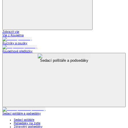
Zobrazit vše
Vše z Koupelna
Ručníky a osušky
Koupelnové předložky
Sedací polštáře a podsedáky
Sedací polštáře a podsedáky
Sedací polštáře
Podsedáky na židle
Zdravotní podsedáky