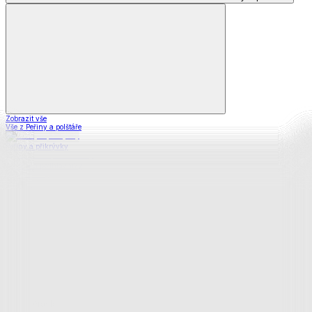
Zobrazit vše
Vše z Peřiny a polštáře
Peřiny a přikrývky
Polštáře a podhlavníky
Soupravy
Prostěradla