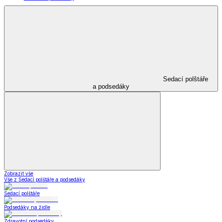
Sedací polštáře
a podsedáky
Zobrazit vše
Vše z Sedací polštáře a podsedáky
Sedací polštáře
Podsedáky na židle
Zdravotní podsedáky