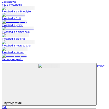
Zobrazit vše
Vše z Prostěradla
Prostěradla z mikroplyše
Prostěradla froté
Prostěradla jersey
Prostěradla s elastanem
Prostěradla plátěná
Prostěradla nepropustná
Prostěradla dětská
Přehozy na postel
Bytový
Bytový textil
textil