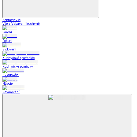
Zobrazit vše
Vše z Vybavení kuchyně
Vaření
Pečení
Stolování
Kuchyňské spotřebiče
Kuchyňské pomůcky
Skladování
Nápoje
Zavařování