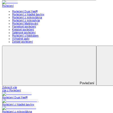
Koupelna
Koupelna
Ručníky a osušky
Koupelnové předložky
Koupelna
Zobrazit vše
Vše z Koupelna
Ručníky a osušky
Koupelnové předložky