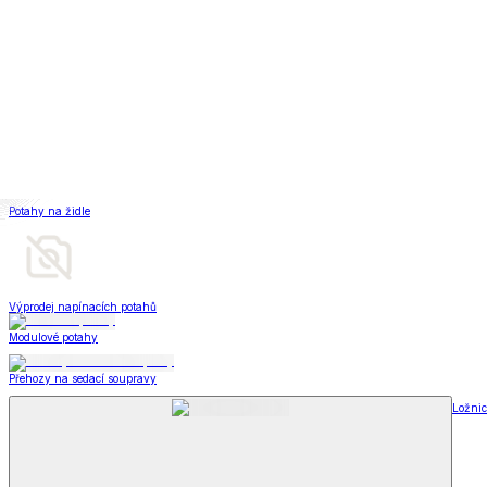
Televizní deky a pytle
Deky z mikroplyše
Deky a plédy
Zobrazit vše
Vše z Deky a plédy
Beránkové soupravy
Beránkové deky
Televizní deky a pytle
Deky z mikroplyše