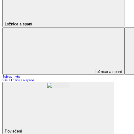
Kuchyňský a jídelní textil
Kuchyňský a jídelní textil
Kuchyňské zástěry a chňapky
Utěrky
Ubrusy a prostírání
Kuchyňský a jídelní tex
Zobrazit vše
Vše z Kuchyňský a jídelní textil
Kuchyňské zástěry a chňapky
Utěrky
Ubrusy a prostírání