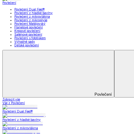
Koupelna
Koupelna
Ručníky a osušky
Koupelnové předložky
Koupelna
Zobrazit vše
Vše z Koupelna
Ručníky a osušky
Koupelnové předložky