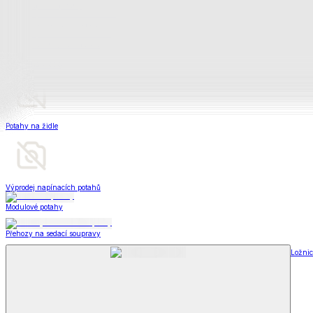
Televizní deky a pytle
Deky z mikroplyše
Deky a plédy
Zobrazit vše
Vše z Deky a plédy
Beránkové soupravy
Beránkové deky
Televizní deky a pytle
Deky z mikroplyše