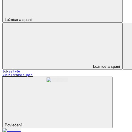
Kuchyňský a jídelní textil
Kuchyňský a jídelní textil
Kuchyňské zástěry a chňapky
Utěrky
Ubrusy a prostírání
Kuchyňský a jídelní tex
Zobrazit vše
Vše z Kuchyňský a jídelní textil
Kuchyňské zástěry a chňapky
Utěrky
Ubrusy a prostírání