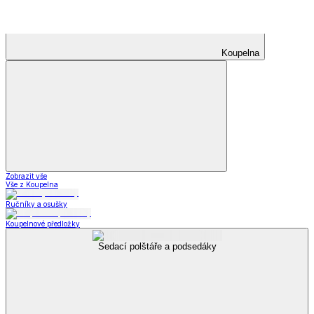
Bytové doplňky
Zobrazit vše
Vše z Bytové doplňky
Drobný nábytek
Bytové dekorace
Doplňky do koupelny
Umělé květiny
Rohožky
Svíčky a svícny