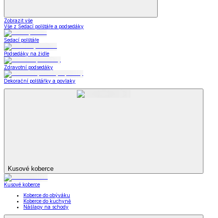
Zobrazit vše
Vše z Zahrada a kemping
Zahradnické potřeby
Zahradní dekorace
Zahradní nábytek
Grily a grilování
Kempingové potřeby
Autopotřeby a nářadí
Obuv