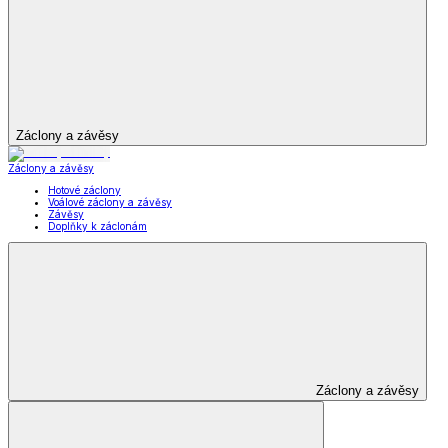
Domácí obuv a pantofle
Zdravotní pantofle
Bačkory z ovčí vlny
Kožené nazouváky
Domácí obuv
a pantofle