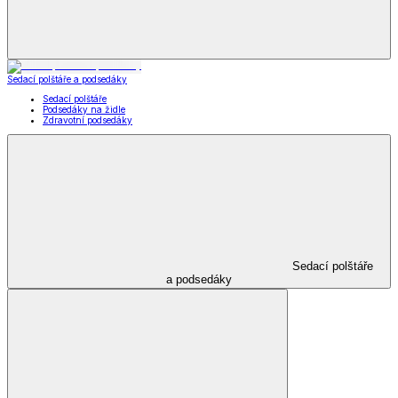
Zahrada a kemping
Zahrada a kemping
Zahradnické potřeby
Zahradní dekorace
Zahradní nábytek
Grily a grilování
Kempingové potřeby
Autopotřeby a nářadí
Zahrada a kemping