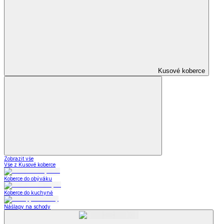
Obuv a móda
a móda
Obuv a móda
Zobrazit vše
Vše z Obuv a móda
Domácí obuv a pantofle