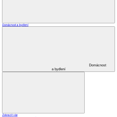
Ortopedická obuv
Široká obuv
Zdravotní
a komfortní obuv
Zobrazit vše
Vše z Zdravotní a komfortní obuv
Ortopedická obuv