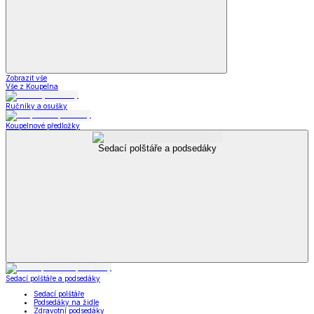
Zobrazit vše
Vše z Koupelna
Ručníky a osušky
Koupelnové předložky
Sedací polštáře a podsedáky
Sedací polštáře a podsedáky
Sedací polštáře
Podsedáky na židle
Zdravotní podsedáky