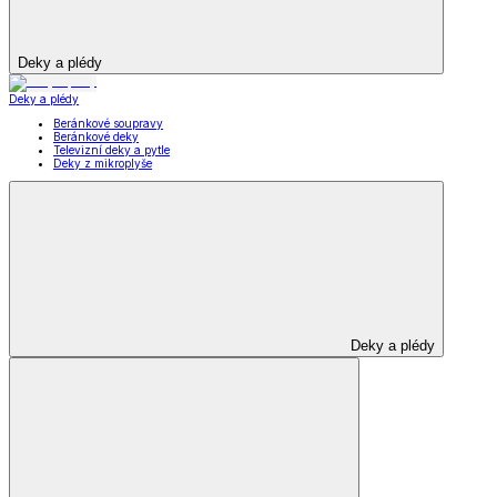
Deky a plédy
Deky a plédy
Beránkové soupravy
Beránkové deky
Televizní deky a pytle
Deky z mikroplyše
Deky a plédy