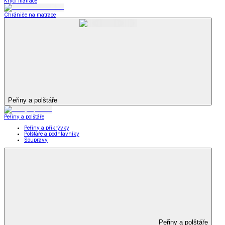
Krycí matrace
Chrániče na matrace
Peřiny a polštáře
Peřiny a polštáře
Peřiny a přikrývky
Polštáře a podhlavníky
Soupravy
Peřiny a polštáře