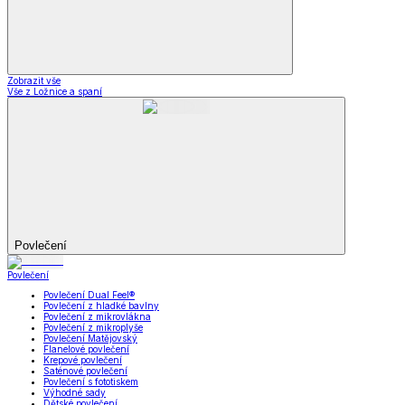
Zobrazit vše
Vše z Ložnice a spaní
Povlečení
Povlečení
Povlečení Dual Feel®
Povlečení z hladké bavlny
Povlečení z mikrovlákna
Povlečení z mikroplyše
Povlečení Matějovský
Flanelové povlečení
Krepové povlečení
Saténové povlečení
Povlečení s fototiskem
Výhodné sady
Dětské povlečení