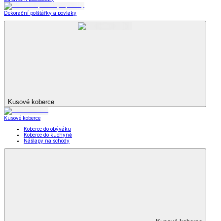
Dekorační polštářky a povlaky
Kusové koberce
Kusové koberce
Koberce do obýváku
Koberce do kuchyně
Nášlapy na schody