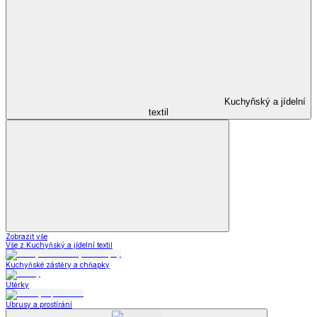
Kuchyňský a jídelní
textil
Zobrazit vše
Vše z Kuchyňský a jídelní textil
Kuchyňské zástěry a chňapky
Utěrky
Ubrusy a prostírání