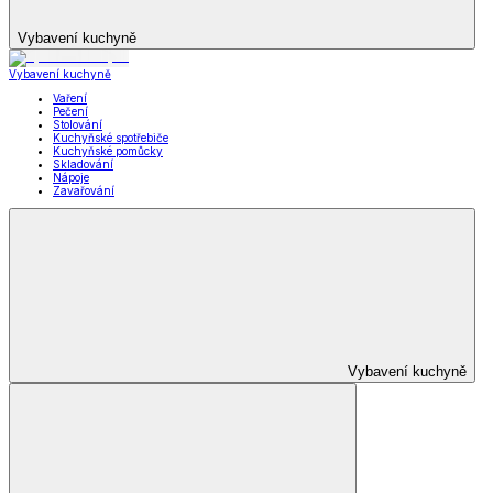
Vybavení kuchyně
Vybavení kuchyně
Vaření
Pečení
Stolování
Kuchyňské spotřebiče
Kuchyňské pomůcky
Skladování
Nápoje
Zavařování
Vybavení kuchyně