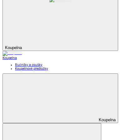
Koupelna
Koupelna
Ručníky a osušky
Koupelnové předložky
Koupelna