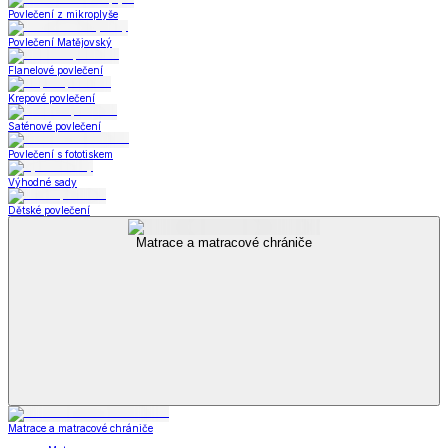
Povlečení z mikroplyše
Povlečení Matějovský
Flanelové povlečení
Krepové povlečení
Saténové povlečení
Povlečení s fototiskem
Výhodné sady
Dětské povlečení
Matrace a matracové chrániče
Matrace a matracové chrániče