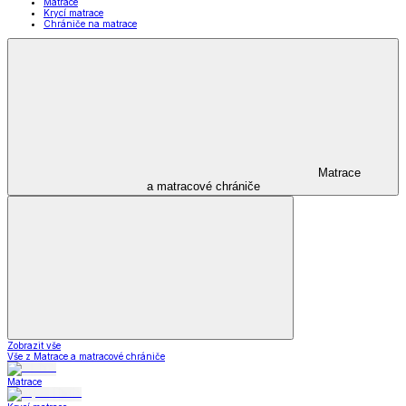
Matrace
Krycí matrace
Chrániče na matrace
Matrace
a matracové chrániče
Zobrazit vše
Vše z Matrace a matracové chrániče
Matrace