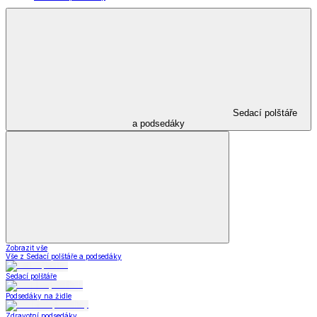
Sedací polštáře
a podsedáky
Zobrazit vše
Vše z Sedací polštáře a podsedáky
Sedací polštáře
Podsedáky na židle
Zdravotní podsedáky