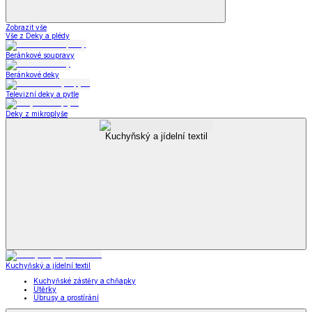
Zobrazit vše
Vše z Deky a plédy
Beránkové soupravy
Beránkové deky
Televizní deky a pytle
Deky z mikroplyše
Kuchyňský a jídelní textil
Kuchyňský a jídelní textil
Kuchyňské zástěry a chňapky
Utěrky
Ubrusy a prostírání