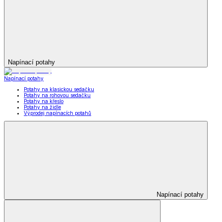
Napínací potahy
Napínací potahy
Potahy na klasickou sedačku
Potahy na rohovou sedačku
Potahy na křeslo
Potahy na židle
Výprodej napínacích potahů
Napínací potahy