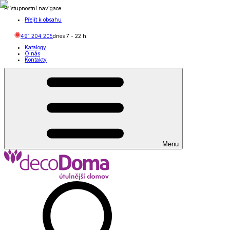
Přístupnostní navigace
Přejít k obsahu
491 204 205
dnes
7
-
22
h
Katalogy
O nás
Kontakty
Menu