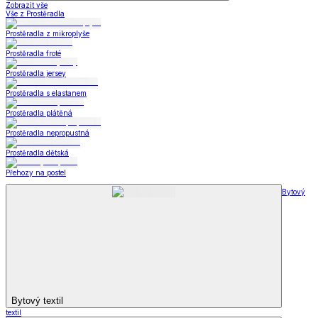
Zobrazit vše
Vše z Prostěradla
Prostěradla z mikroplyše
Prostěradla froté
Prostěradla jersey
Prostěradla s elastanem
Prostěradla plátěná
Prostěradla nepropustná
Prostěradla dětská
Přehozy na postel
Bytový
Bytový textil
textil