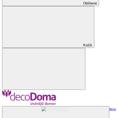
Oblíbené
Košík
Nově