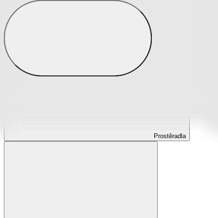
Prostěradla
Prostěradla z mikroplyše
Prostěradla froté
Prostěradla jersey
Prostěradla s elastanem
Prostěradla plátěná
Prostěradla nepropustná
Prostěradla dětská
Prostěradla