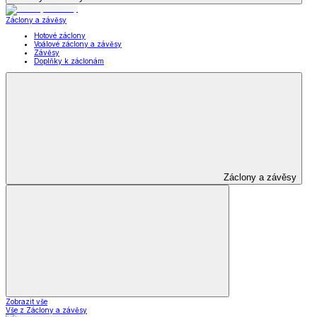
Záclony a závěsy
Hotové záclony
Voálové záclony a závěsy
Závěsy
Doplňky k záclonám
Záclony a závěsy
Zobrazit vše
Vše z Záclony a závěsy