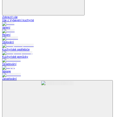
Zobrazit vše
Vše z Vybavení kuchyně
Vaření
Pečení
Stolování
Kuchyňské spotřebiče
Kuchyňské pomůcky
Skladování
Nápoje
Zavařování