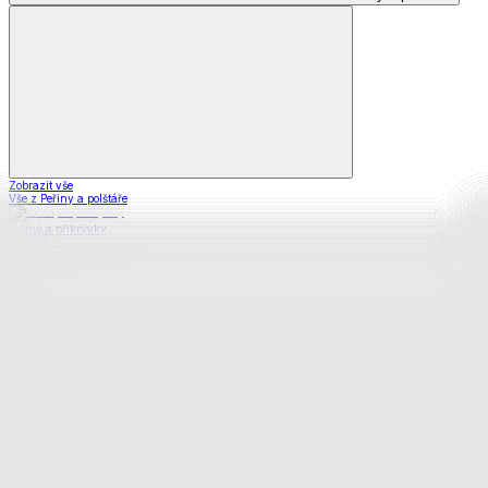
Zobrazit vše
Vše z Peřiny a polštáře
Peřiny a přikrývky
Polštáře a podhlavníky
Soupravy
Prostěradla