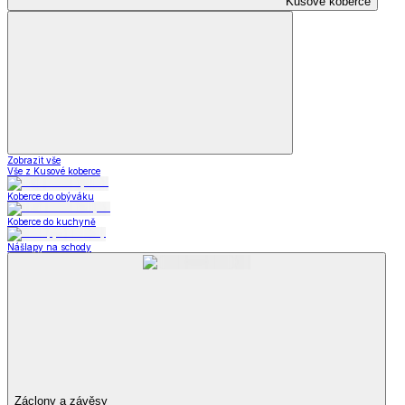
Kusové koberce
Zobrazit vše
Vše z Kusové koberce
Koberce do obýváku
Koberce do kuchyně
Nášlapy na schody
Záclony a závěsy