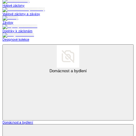
Hotové záclony
Voálové záclony a závěsy
Závěsy
Doplňky k záclonám
Designové kolekce
Domácnost a bydlení
Domácnost a bydlení