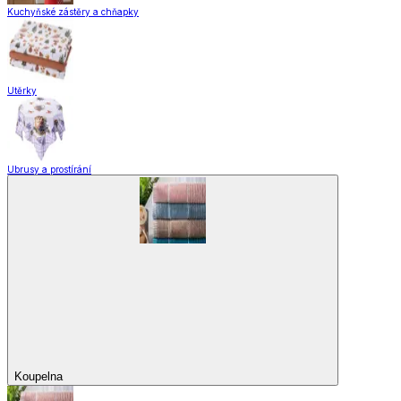
Skladování
Nápoje
Zavařování