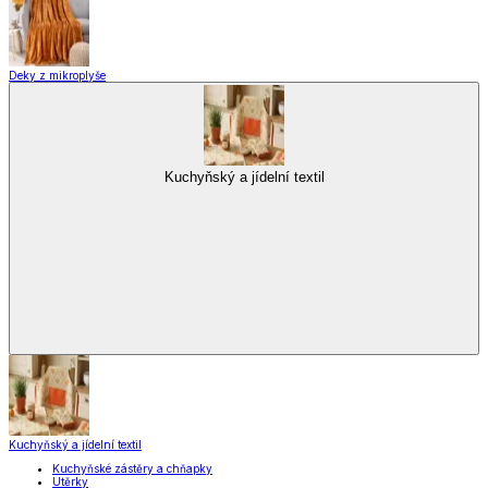
Stolování
Kuchyňské spotřebiče
Kuchyňské pomůcky
Skladování
Nápoje
Zavařování
Vybavení kuchyně
Zobrazit vše
Vše z Vybavení kuchyně