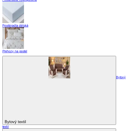
Doplňky k záclonám
Záclony a závěsy
Zobrazit vše
Vše z Záclony a závěsy
Hotové záclony