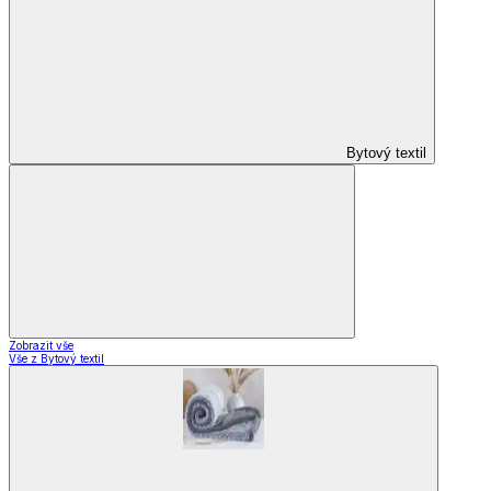
Voálové záclony a závěsy
Závěsy
Doplňky k záclonám
Designové kolekce