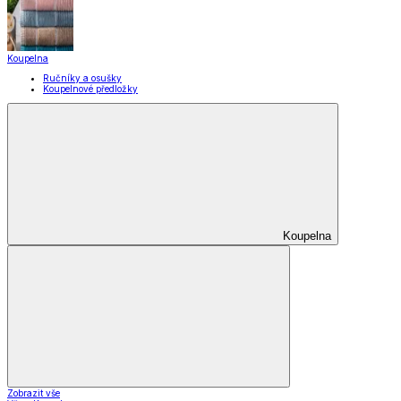
Domácnost a úklid
Domácnost a úklid
Praktičtí pomocníci
Pomůcky pro úklid a čištění
Praní a žehlení
Drobné opravy
Úložné boxy a vakuové pytle
EkoDrogerie
Pro mazlíčky
Zábava a volný čas
Pro děti
Domácnost a úklid