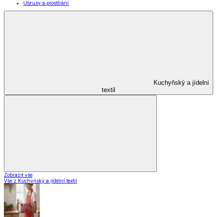
Vaření
Pečení
Stolování
Kuchyňské spotřebiče
Kuchyňské pomůcky