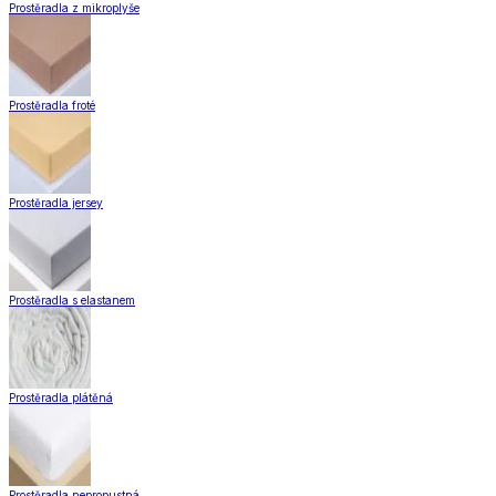
Nášlapy na schody
Záclony a závěsy
Záclony a závěsy
Hotové záclony
Voálové záclony a závěsy
Závěsy