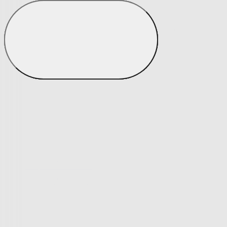
Potahy
Zobrazit vše
Vše z Potahy
Napínací potahy
Napínací potahy
Potahy na klasickou sedačku
Potahy na rohovou sedačku
Potahy na křeslo
Potahy na židle
Výprodej napínacích potahů