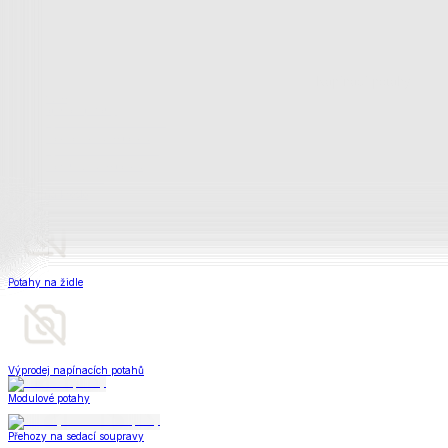
Napínací potahy
Zobrazit vše
Vše z Napínací potahy
Potahy na klasickou sedačku
Potahy na rohovou sedačku
Potahy na křeslo
Potahy na židle
Výprodej napínacích potahů
Modulové potahy
Přehozy na sedací soupravy