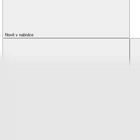
Nově v nabídce
Nově v nabídce
Zobrazit vše
Vše z Nově v nabídce
Novinky z krása a zdraví
Novinky z oblečení, boty a doplňky
Novinky pro děti
Novinky z bytového textilu