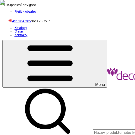
Přístupnostní navigace
Přejít k obsahu
491 204 205
dnes
7
-
22
h
Katalogy
O nás
Kontakty
Menu