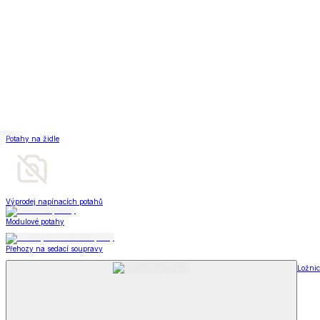
Televizní deky a pytle
Deky z mikroplyše
Deky a plédy
Zobrazit vše
Vše z Deky a plédy
Beránkové soupravy
Beránkové deky
Televizní deky a pytle
Deky z mikroplyše