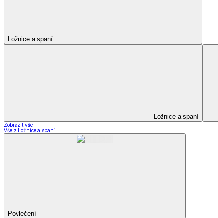
Kuchyňský a jídelní textil
Kuchyňský a jídelní textil
Kuchyňské zástěry a chňapky
Utěrky
Ubrusy a prostírání
Kuchyňský a jídelní tex
Zobrazit vše
Vše z Kuchyňský a jídelní textil
Kuchyňské zástěry a chňapky
Utěrky
Ubrusy a prostírání