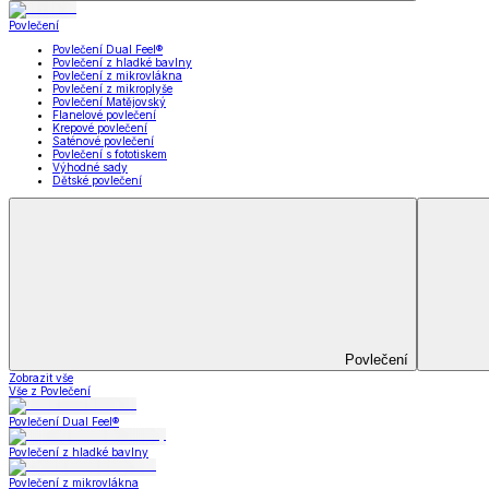
Koupelna
Koupelna
Ručníky a osušky
Koupelnové předložky
Koupelna
Zobrazit vše
Vše z Koupelna
Ručníky a osušky
Koupelnové předložky