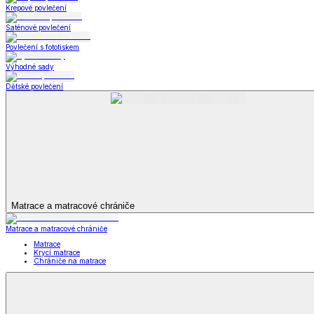
Bytový textil
Bytový textil
Zobrazit vše
Vše z Bytový textil
Deky a plédy
Deky a plédy
Beránkové soupravy
Beránkové deky