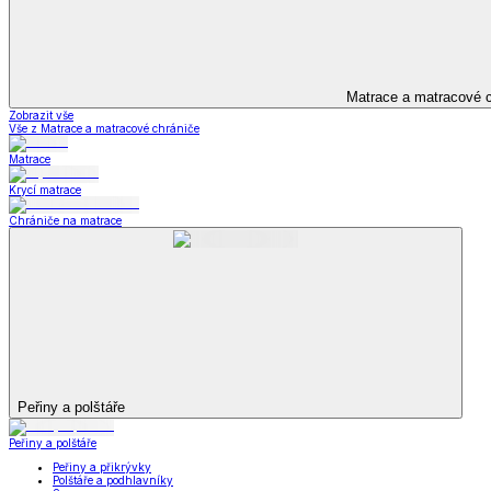
Televizní deky a pytle
Deky z mikroplyše
Deky a plédy
Zobrazit vše
Vše z Deky a plédy
Beránkové soupravy
Beránkové deky
Televizní deky a pytle
Deky z mikroplyše