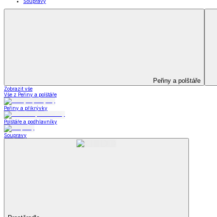
Kuchyňský a jídelní textil
Kuchyňský a jídelní textil
Kuchyňské zástěry a chňapky
Utěrky
Ubrusy a prostírání
Kuchyňský a jídelní tex
Zobrazit vše
Vše z Kuchyňský a jídelní textil
Kuchyňské zástěry a chňapky
Utěrky
Ubrusy a prostírání