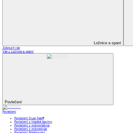
Soupravy
Prostěradla
Prostěradla
Prostěradla z mikroplyše
Prostěradla froté
Prostěradla jersey
Prostěradla s elastanem
Prostěradla plátěná
Prostěradla nepropustná
Prostěradla dětská