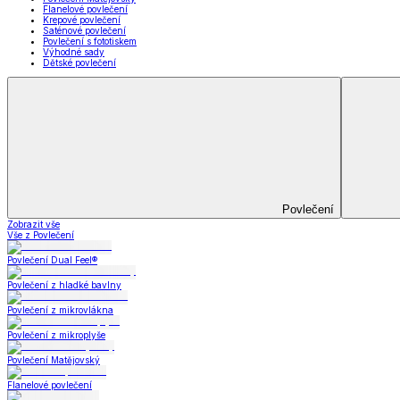
Prostěradla
Zobrazit vše
Vše z Prostěradla
Prostěradla z mikroplyše
Prostěradla froté
Prostěradla jersey
Prostěradla s elastanem
Prostěradla plátěná
Prostěradla nepropustná
Prostěradla dětská
Přehozy na postel
Bytový text