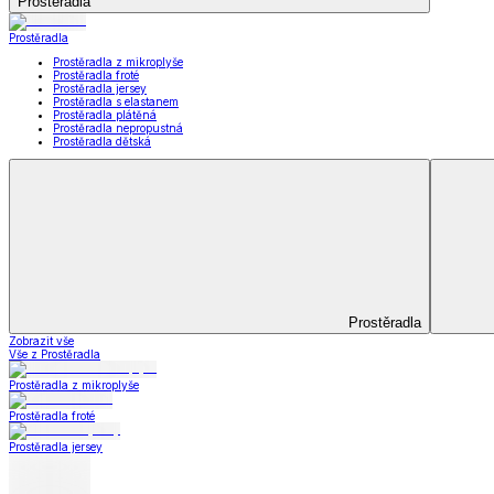
Koupelna
Koupelna
Ručníky a osušky
Koupelnové předložky
Koupelna
Zobrazit vše
Vše z Koupelna
Ručníky a osušky
Koupelnové předložky