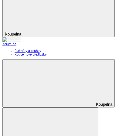
Koupelna
Koupelna
Ručníky a osušky
Koupelnové předložky
Koupelna