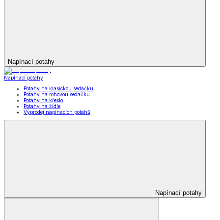
Napínací potahy
Napínací potahy
Potahy na klasickou sedačku
Potahy na rohovou sedačku
Potahy na křeslo
Potahy na židle
Výprodej napínacích potahů
Napínací potahy