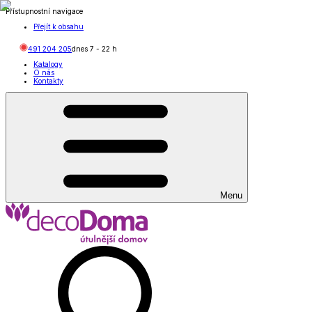
Přístupnostní navigace
Přejít k obsahu
491 204 205
dnes
7
-
22
h
Katalogy
O nás
Kontakty
Menu