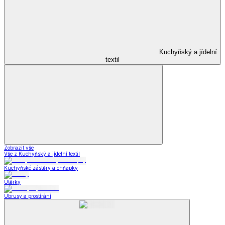
Kuchyňský a jídelní
textil
Zobrazit vše
Vše z Kuchyňský a jídelní textil
Kuchyňské zástěry a chňapky
Utěrky
Ubrusy a prostírání