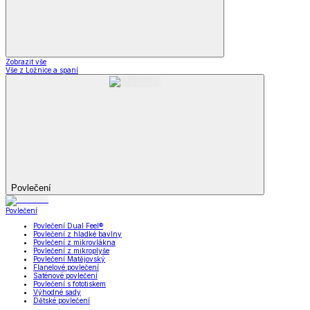
Zobrazit vše
Vše z Ložnice a spaní
Povlečení
Povlečení
Povlečení Dual Feel®
Povlečení z hladké bavlny
Povlečení z mikrovlákna
Povlečení z mikroplyše
Povlečení Matějovský
Flanelové povlečení
Saténové povlečení
Povlečení s fototiskem
Výhodné sady
Dětské povlečení