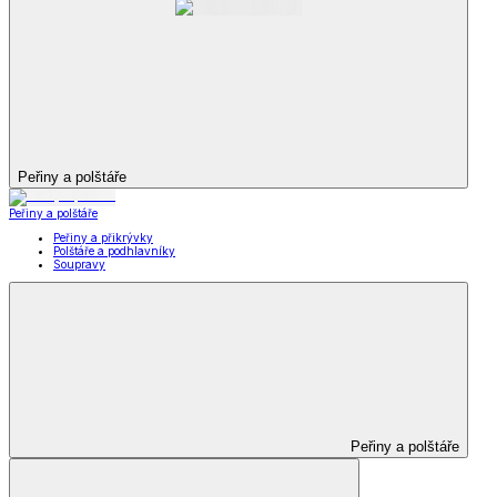
Peřiny a polštáře
Peřiny a polštáře
Peřiny a přikrývky
Polštáře a podhlavníky
Soupravy
Peřiny a polštáře