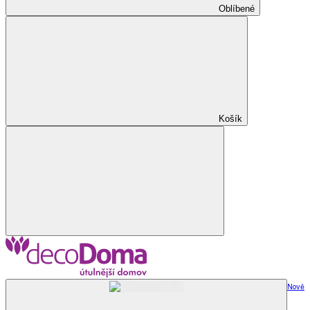
Oblíbené
Košík
Nově