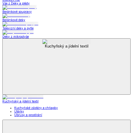
Vše z Deky a plédy
Beránkové soupravy
Beránkové deky
Televizní deky a pytle
Deky z mikroplyše
Kuchyňský a jídelní textil
Kuchyňský a jídelní textil
Kuchyňské zástěry a chňapky
Utěrky
Ubrusy a prostírání