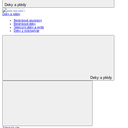
Deky a plédy
Deky a plédy
Beránkové soupravy
Beránkové deky
Televizní deky a pytle
Deky z mikroplyše
Deky a plédy
Zobrazit vše