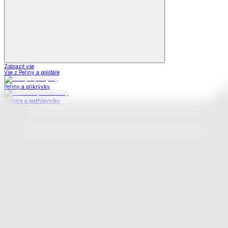
Zobrazit vše
Vše z Peřiny a polštáře
Peřiny a přikrývky
Polštáře a podhlavníky
Soupravy
Prostěradla
Prostěradla