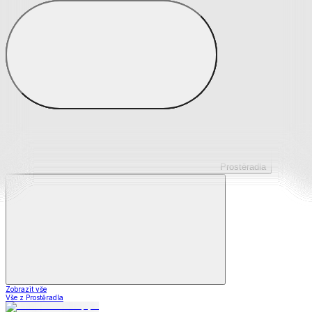
Prostěradla z mikroplyše
Prostěradla froté
Prostěradla jersey
Prostěradla s elastanem
Prostěradla plátěná
Prostěradla nepropustná
Prostěradla dětská
Prostěradla
Zobrazit vše
Vše z Prostěradla