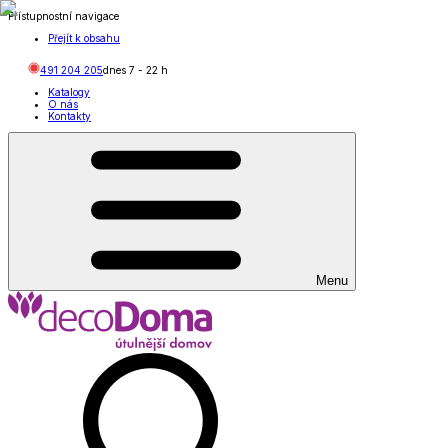
Přístupnostní navigace
Přejít k obsahu
491 204 205
dnes
7
-
22
h
Katalogy
O nás
Kontakty
Menu