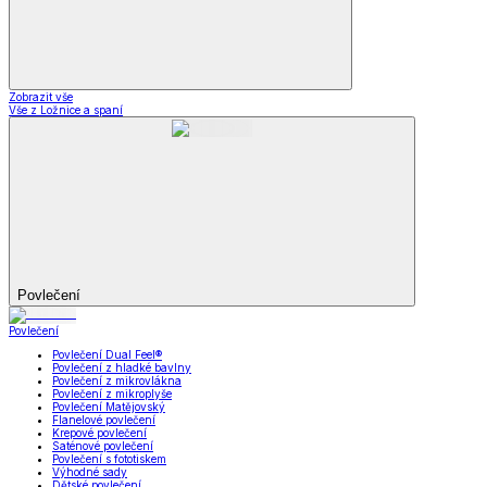
Zobrazit vše
Vše z Ložnice a spaní
Povlečení
Povlečení
Povlečení Dual Feel®
Povlečení z hladké bavlny
Povlečení z mikrovlákna
Povlečení z mikroplyše
Povlečení Matějovský
Flanelové povlečení
Krepové povlečení
Saténové povlečení
Povlečení s fototiskem
Výhodné sady
Dětské povlečení