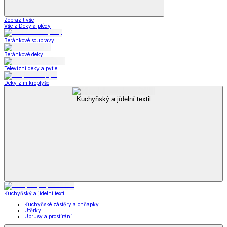
Zobrazit vše
Vše z Deky a plédy
Beránkové soupravy
Beránkové deky
Televizní deky a pytle
Deky z mikroplyše
Kuchyňský a jídelní textil
Kuchyňský a jídelní textil
Kuchyňské zástěry a chňapky
Utěrky
Ubrusy a prostírání