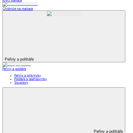
Krycí matrace
Chrániče na matrace
Peřiny a polštáře
Peřiny a polštáře
Peřiny a přikrývky
Polštáře a podhlavníky
Soupravy
Peřiny a polštáře