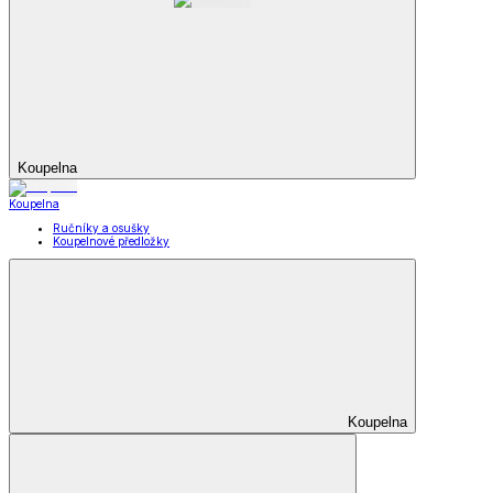
Koupelna
Koupelna
Ručníky a osušky
Koupelnové předložky
Koupelna