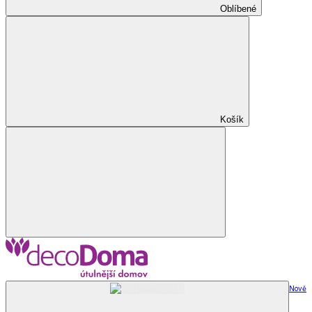
Oblíbené
Košík
Nově