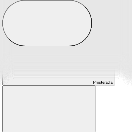
Prostěradla
Prostěradla z mikroplyše
Prostěradla froté
Prostěradla jersey
Prostěradla s elastanem
Prostěradla plátěná
Prostěradla nepropustná
Prostěradla dětská
Prostěradla