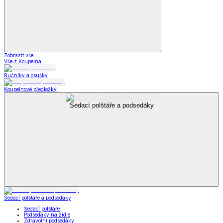
Zobrazit vše
Vše z Koupelna
Ručníky a osušky
Koupelnové předložky
Sedací polštáře a podsedáky
Sedací polštáře a podsedáky
Sedací polštáře
Podsedáky na židle
Zdravotní podsedáky