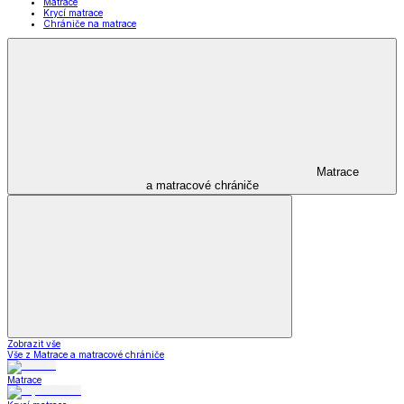
Matrace
Krycí matrace
Chrániče na matrace
Matrace
a matracové chrániče
Zobrazit vše
Vše z Matrace a matracové chrániče
Matrace