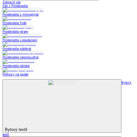
Zobrazit vše
Vše z Prostěradla
Prostěradla z mikroplyše
Prostěradla froté
Prostěradla jersey
Prostěradla s elastanem
Prostěradla plátěná
Prostěradla nepropustná
Prostěradla dětská
Přehozy na postel
Bytový
Bytový textil
textil