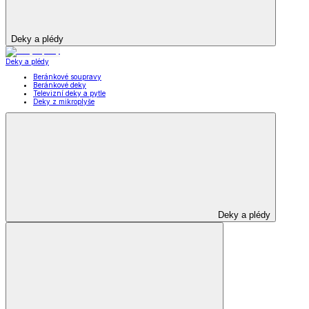
Deky a plédy
Deky a plédy
Beránkové soupravy
Beránkové deky
Televizní deky a pytle
Deky z mikroplyše
Deky a plédy