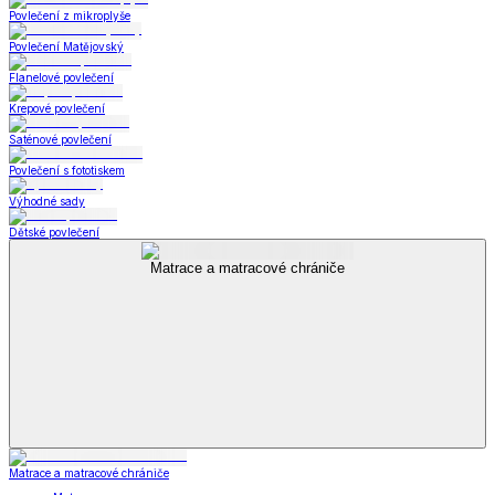
Povlečení z mikroplyše
Povlečení Matějovský
Flanelové povlečení
Krepové povlečení
Saténové povlečení
Povlečení s fototiskem
Výhodné sady
Dětské povlečení
Matrace a matracové chrániče
Matrace a matracové chrániče