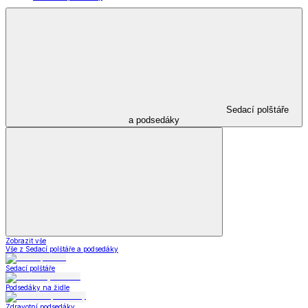
Sedací polštáře
a podsedáky
Zobrazit vše
Vše z Sedací polštáře a podsedáky
Sedací polštáře
Podsedáky na židle
Zdravotní podsedáky