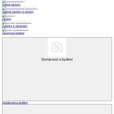
Hotové záclony
Voálové záclony a závěsy
Závěsy
Doplňky k záclonám
Designové kolekce
Domácnost a bydlení
Domácnost a bydlení