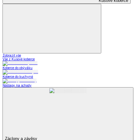
Kusové koberce
Zobrazit vše
Vše z Kusové koberce
Koberce do obýváku
Koberce do kuchyně
Nášlapy na schody
Záclony a závěsy