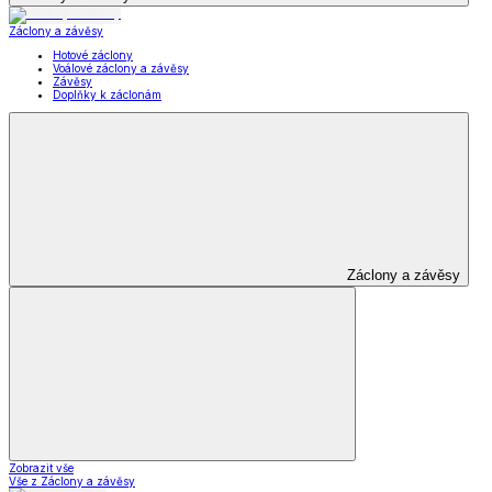
Záclony a závěsy
Hotové záclony
Voálové záclony a závěsy
Závěsy
Doplňky k záclonám
Záclony a závěsy
Zobrazit vše
Vše z Záclony a závěsy