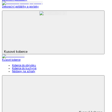
Dekorační polštářky a povlaky
Kusové koberce
Kusové koberce
Koberce do obýváku
Koberce do kuchyně
Nášlapy na schody