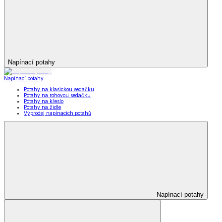
Napínací potahy
Napínací potahy
Potahy na klasickou sedačku
Potahy na rohovou sedačku
Potahy na křeslo
Potahy na židle
Výprodej napínacích potahů
Napínací potahy