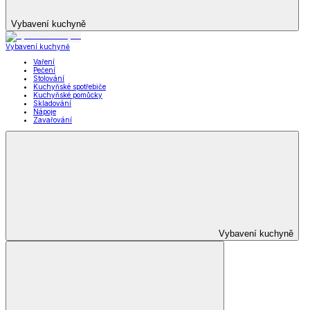
Vybavení kuchyně
Vybavení kuchyně
Vaření
Pečení
Stolování
Kuchyňské spotřebiče
Kuchyňské pomůcky
Skladování
Nápoje
Zavařování
Vybavení kuchyně