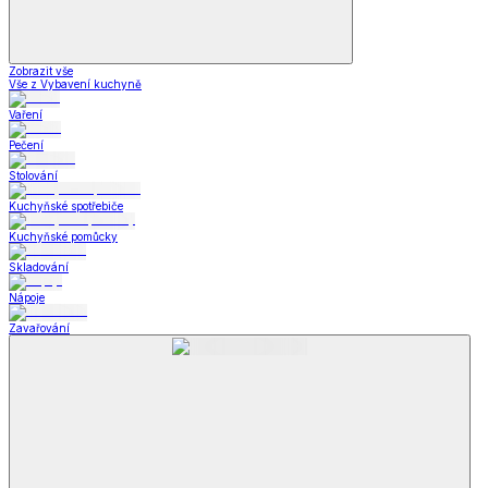
Zobrazit vše
Vše z Vybavení kuchyně
Vaření
Pečení
Stolování
Kuchyňské spotřebiče
Kuchyňské pomůcky
Skladování
Nápoje
Zavařování