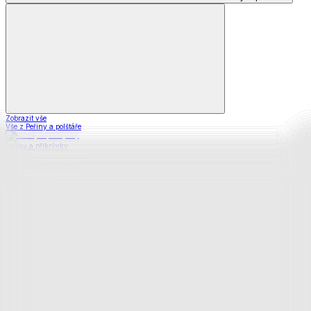
Zobrazit vše
Vše z Peřiny a polštáře
Peřiny a přikrývky
Polštáře a podhlavníky
Soupravy
Prostěradla