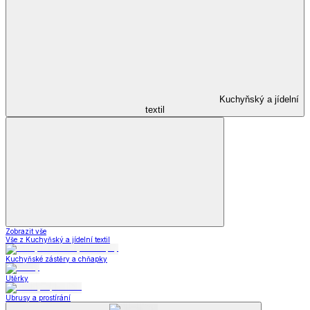
Kuchyňský a jídelní
textil
Zobrazit vše
Vše z Kuchyňský a jídelní textil
Kuchyňské zástěry a chňapky
Utěrky
Ubrusy a prostírání