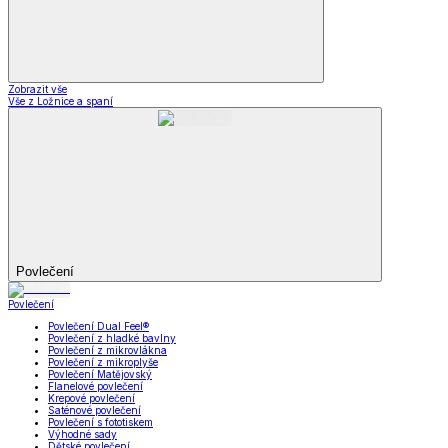
Zobrazit vše
Vše z Ložnice a spaní
Povlečení
Povlečení
Povlečení Dual Feel®
Povlečení z hladké bavlny
Povlečení z mikrovlákna
Povlečení z mikroplyše
Povlečení Matějovský
Flanelové povlečení
Krepové povlečení
Saténové povlečení
Povlečení s fototiskem
Výhodné sady
Dětské povlečení