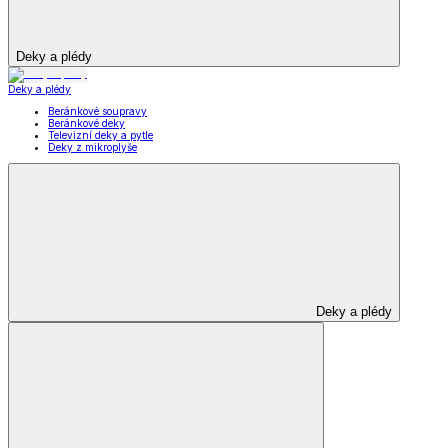
Deky a plédy
Deky a plédy
Beránkové soupravy
Beránkové deky
Televizní deky a pytle
Deky z mikroplyše
Deky a plédy