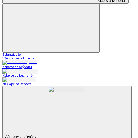
Kusové koberce
Zobrazit vše
Vše z Kusové koberce
Koberce do obýváku
Koberce do kuchyně
Nášlapy na schody
Záclony a závěsy