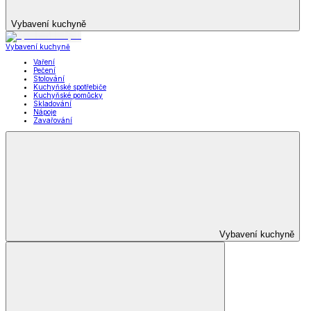
Vybavení kuchyně
Vybavení kuchyně
Vaření
Pečení
Stolování
Kuchyňské spotřebiče
Kuchyňské pomůcky
Skladování
Nápoje
Zavařování
Vybavení kuchyně