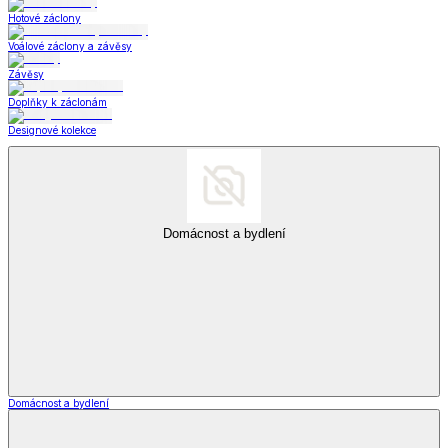
Hotové záclony
Voálové záclony a závěsy
Závěsy
Doplňky k záclonám
Designové kolekce
Domácnost a bydlení
Domácnost a bydlení