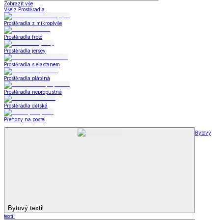
Zobrazit vše
Vše z Prostěradla
Prostěradla z mikroplyše
Prostěradla froté
Prostěradla jersey
Prostěradla s elastanem
Prostěradla plátěná
Prostěradla nepropustná
Prostěradla dětská
Přehozy na postel
Bytový
Bytový textil
textil