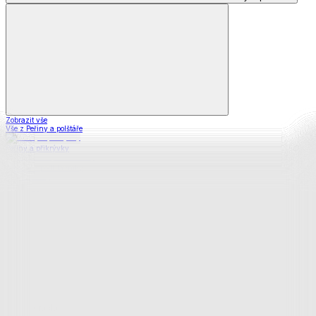
Zobrazit vše
Vše z Peřiny a polštáře
Peřiny a přikrývky
Polštáře a podhlavníky
Soupravy
Prostěradla