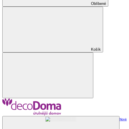
Oblíbené
Košík
Nově