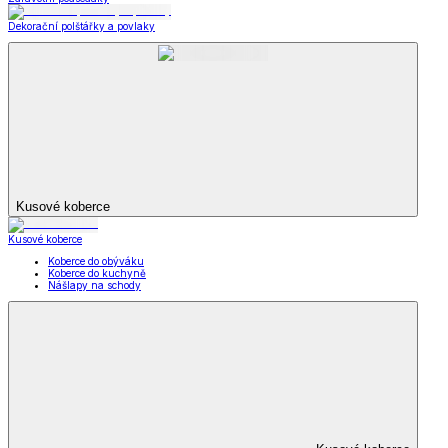
Dekorační polštářky a povlaky
Kusové koberce
Kusové koberce
Koberce do obýváku
Koberce do kuchyně
Nášlapy na schody