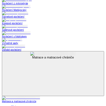
Povlečení z mikroplyše
Povlečení Matějovský
Flanelové povlečení
Krepové povlečení
Saténové povlečení
Povlečení s fototiskem
Výhodné sady
Dětské povlečení
Matrace a matracové chrániče
Matrace a matracové chrániče