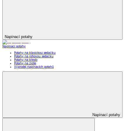
Napínací potahy
Napínací potahy
Potahy na klasickou sedačku
Potahy na rohovou sedačku
Potahy na křeslo
Potahy na židle
Výprodej napínacích potahů
Napínací potahy