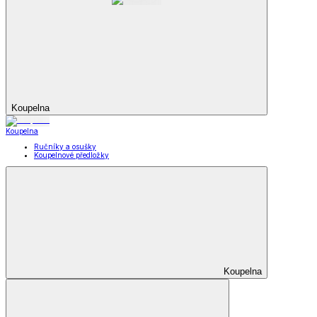
Koupelna
Koupelna
Ručníky a osušky
Koupelnové předložky
Koupelna