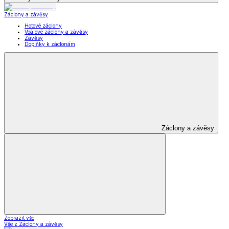
Záclony a závěsy
Hotové záclony
Voálové záclony a závěsy
Závěsy
Doplňky k záclonám
Záclony a závěsy
Zobrazit vše
Vše z Záclony a závěsy