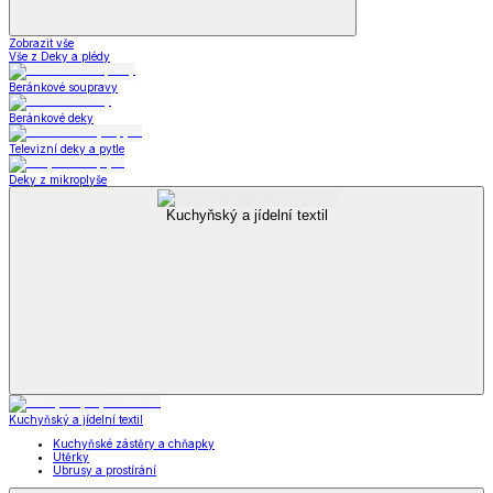
Zobrazit vše
Vše z Deky a plédy
Beránkové soupravy
Beránkové deky
Televizní deky a pytle
Deky z mikroplyše
Kuchyňský a jídelní textil
Kuchyňský a jídelní textil
Kuchyňské zástěry a chňapky
Utěrky
Ubrusy a prostírání