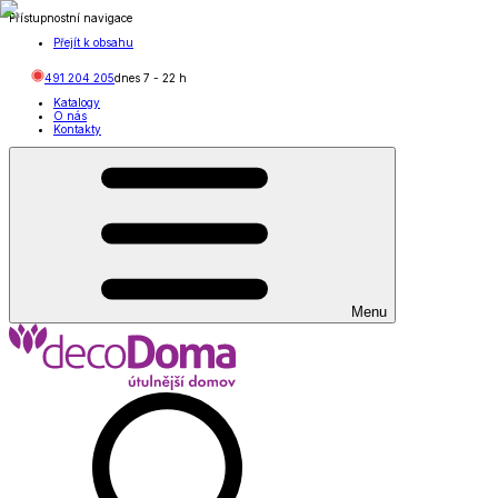
Přístupnostní navigace
Přejít k obsahu
491 204 205
dnes
7
-
22
h
Katalogy
O nás
Kontakty
Menu