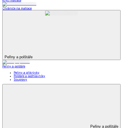
Krycí matrace
Chrániče na matrace
Peřiny a polštáře
Peřiny a polštáře
Peřiny a přikrývky
Polštáře a podhlavníky
Soupravy
Peřiny a polštáře