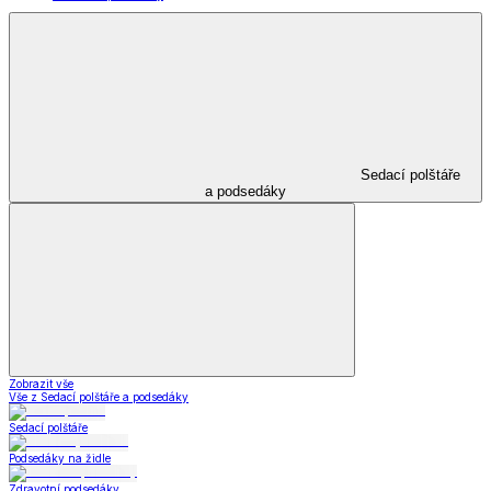
Sedací polštáře
a podsedáky
Zobrazit vše
Vše z Sedací polštáře a podsedáky
Sedací polštáře
Podsedáky na židle
Zdravotní podsedáky