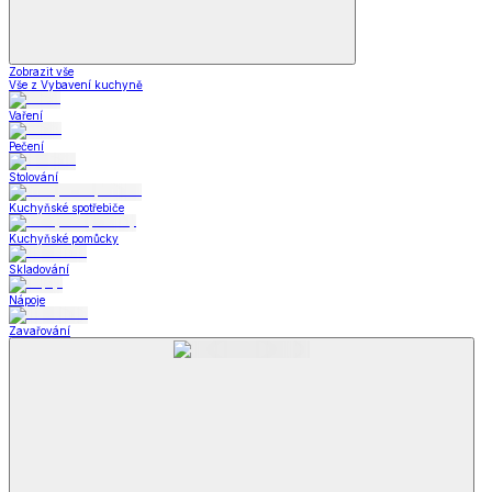
Zobrazit vše
Vše z Vybavení kuchyně
Vaření
Pečení
Stolování
Kuchyňské spotřebiče
Kuchyňské pomůcky
Skladování
Nápoje
Zavařování