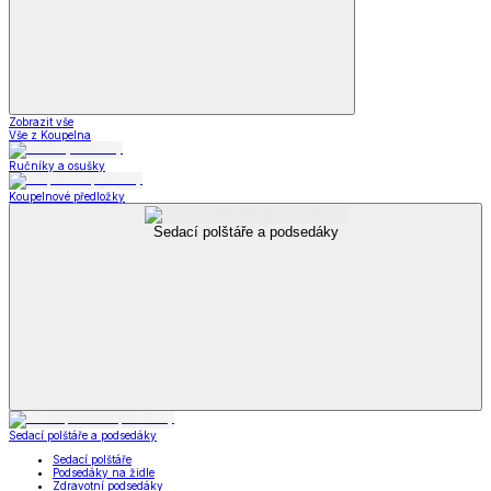
Zobrazit vše
Vše z Koupelna
Ručníky a osušky
Koupelnové předložky
Sedací polštáře a podsedáky
Sedací polštáře a podsedáky
Sedací polštáře
Podsedáky na židle
Zdravotní podsedáky