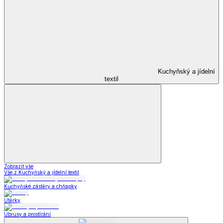
Kuchyňský a jídelní
textil
Zobrazit vše
Vše z Kuchyňský a jídelní textil
Kuchyňské zástěry a chňapky
Utěrky
Ubrusy a prostírání