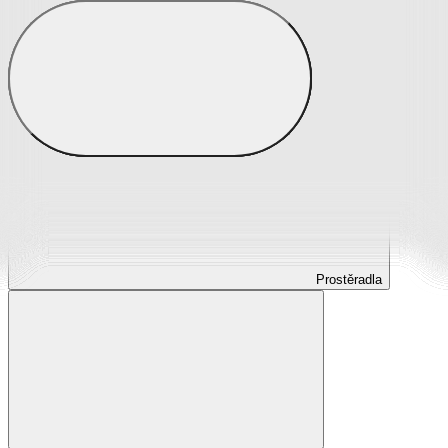
Prostěradla
Prostěradla z mikroplyše
Prostěradla froté
Prostěradla jersey
Prostěradla s elastanem
Prostěradla plátěná
Prostěradla nepropustná
Prostěradla dětská
Prostěradla