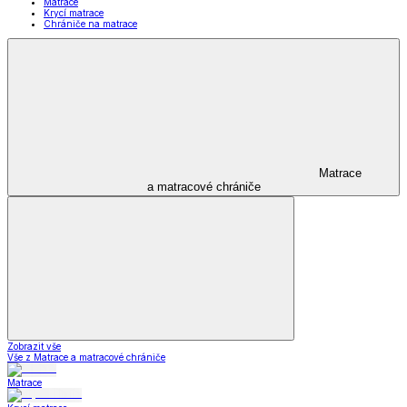
Matrace
Krycí matrace
Chrániče na matrace
Matrace
a matracové chrániče
Zobrazit vše
Vše z Matrace a matracové chrániče
Matrace