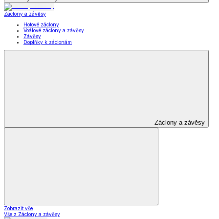
Záclony a závěsy
Hotové záclony
Voálové záclony a závěsy
Závěsy
Doplňky k záclonám
Záclony a závěsy
Zobrazit vše
Vše z Záclony a závěsy