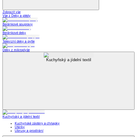
Zobrazit vše
Vše z Deky a plédy
Beránkové soupravy
Beránkové deky
Televizní deky a pytle
Deky z mikroplyše
Kuchyňský a jídelní textil
Kuchyňský a jídelní textil
Kuchyňské zástěry a chňapky
Utěrky
Ubrusy a prostírání