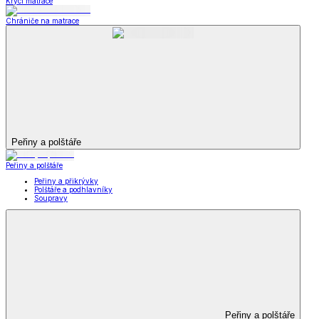
Krycí matrace
Chrániče na matrace
Peřiny a polštáře
Peřiny a polštáře
Peřiny a přikrývky
Polštáře a podhlavníky
Soupravy
Peřiny a polštáře