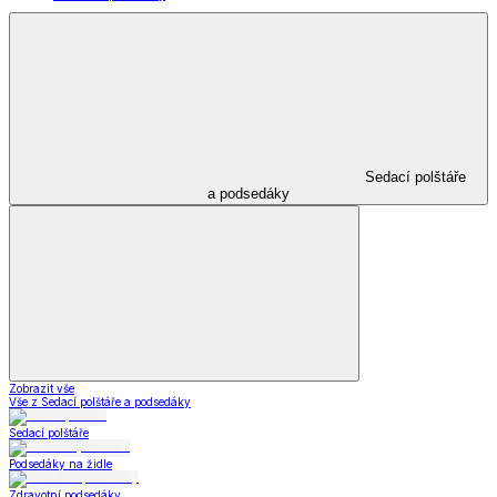
Sedací polštáře
a podsedáky
Zobrazit vše
Vše z Sedací polštáře a podsedáky
Sedací polštáře
Podsedáky na židle
Zdravotní podsedáky