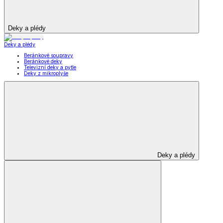
Deky a plédy
Deky a plédy
Beránkové soupravy
Beránkové deky
Televizní deky a pytle
Deky z mikroplyše
Deky a plédy