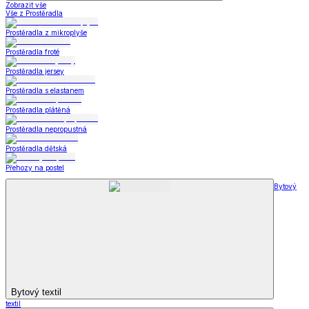
Zobrazit vše
Vše z Prostěradla
Prostěradla z mikroplyše
Prostěradla froté
Prostěradla jersey
Prostěradla s elastanem
Prostěradla plátěná
Prostěradla nepropustná
Prostěradla dětská
Přehozy na postel
Bytový
Bytový textil
textil