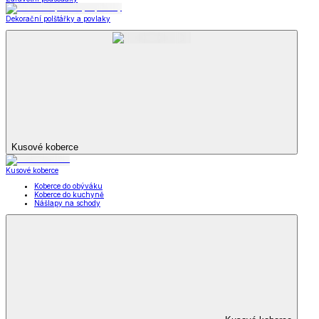
Dekorační polštářky a povlaky
Kusové koberce
Kusové koberce
Koberce do obýváku
Koberce do kuchyně
Nášlapy na schody