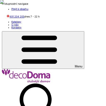
Přístupnostní navigace
Přejít k obsahu
491 204 205
dnes
7
-
22
h
Katalogy
O nás
Kontakty
Menu