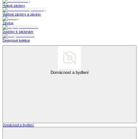
Hotové záclony
Voálové záclony a závěsy
Závěsy
Doplňky k záclonám
Designové kolekce
Domácnost a bydlení
Domácnost a bydlení