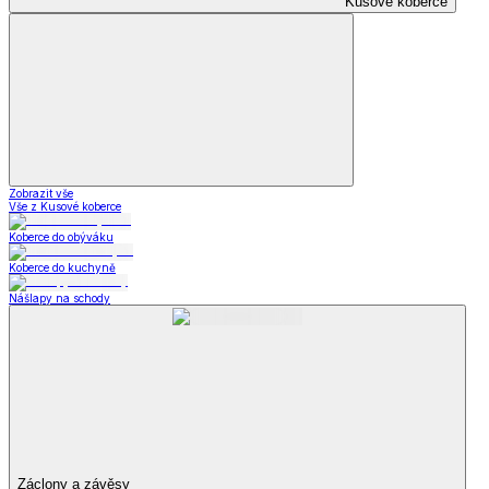
Kusové koberce
Zobrazit vše
Vše z Kusové koberce
Koberce do obýváku
Koberce do kuchyně
Nášlapy na schody
Záclony a závěsy