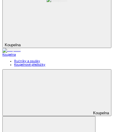
Koupelna
Koupelna
Ručníky a osušky
Koupelnové předložky
Koupelna