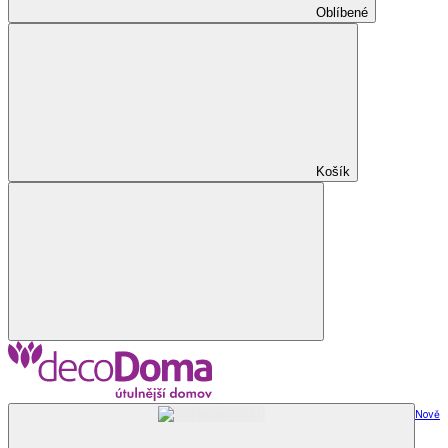
Oblíbené
Košík
Nově