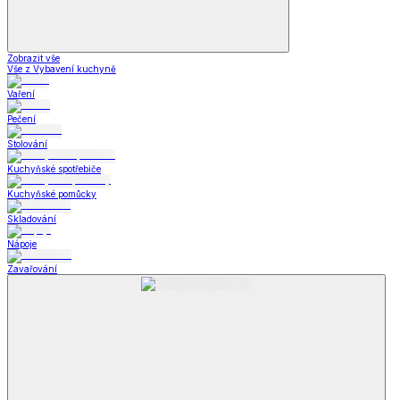
Zobrazit vše
Vše z Vybavení kuchyně
Vaření
Pečení
Stolování
Kuchyňské spotřebiče
Kuchyňské pomůcky
Skladování
Nápoje
Zavařování