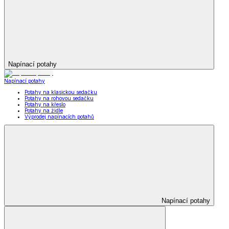
Napínací potahy
Napínací potahy
Potahy na klasickou sedačku
Potahy na rohovou sedačku
Potahy na křeslo
Potahy na židle
Výprodej napínacích potahů
Napínací potahy