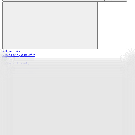
Zobrazit vše
Vše z Peřiny a polštáře
Peřiny a přikrývky
Polštáře a podhlavníky
Soupravy
Prostěradla