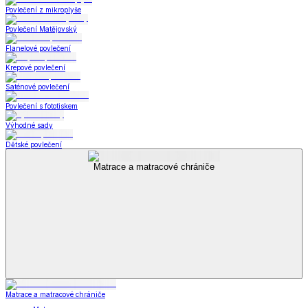
Povlečení z mikroplyše
Povlečení Matějovský
Flanelové povlečení
Krepové povlečení
Saténové povlečení
Povlečení s fototiskem
Výhodné sady
Dětské povlečení
Matrace a matracové chrániče
Matrace a matracové chrániče