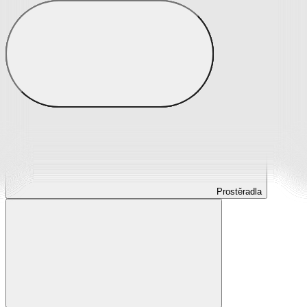
Prostěradla
Prostěradla z mikroplyše
Prostěradla froté
Prostěradla jersey
Prostěradla s elastanem
Prostěradla plátěná
Prostěradla nepropustná
Prostěradla dětská
Prostěradla