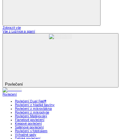
Zobrazit vše
Vše z Ložnice a spaní
Povlečení
Povlečení
Povlečení Dual Feel®
Povlečení z hladké bavlny
Povlečení z mikrovlákna
Povlečení z mikroplyše
Povlečení Matějovský
Flanelové povlečení
Krepové povlečení
Saténové povlečení
Povlečení s fototiskem
Výhodné sady
Dětské povlečení