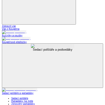
Zobrazit vše
Vše z Koupelna
Ručníky a osušky
Koupelnové předložky
Sedací polštáře a podsedáky
Sedací polštáře a podsedáky
Sedací polštáře
Podsedáky na židle
Zdravotní podsedáky