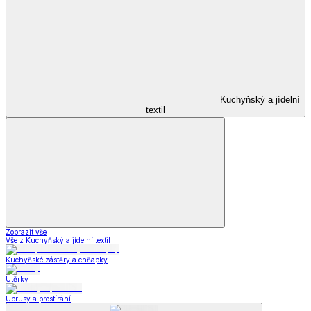
Kuchyňský a jídelní
textil
Zobrazit vše
Vše z Kuchyňský a jídelní textil
Kuchyňské zástěry a chňapky
Utěrky
Ubrusy a prostírání