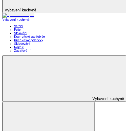
Vybavení kuchyně
Vybavení kuchyně
Vaření
Pečení
Stolování
Kuchyňské spotřebiče
Kuchyňské pomůcky
Skladování
Nápoje
Zavařování
Vybavení kuchyně