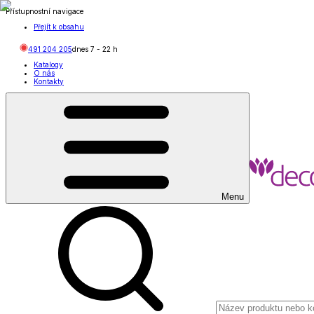
Přístupnostní navigace
Přejít k obsahu
491 204 205
dnes
7
-
22
h
Katalogy
O nás
Kontakty
Menu