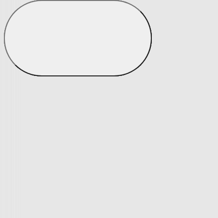
Potahy
Zobrazit vše
Vše z Potahy
Napínací potahy
Napínací potahy
Potahy na klasickou sedačku
Potahy na rohovou sedačku
Potahy na křeslo
Potahy na židle
Výprodej napínacích potahů