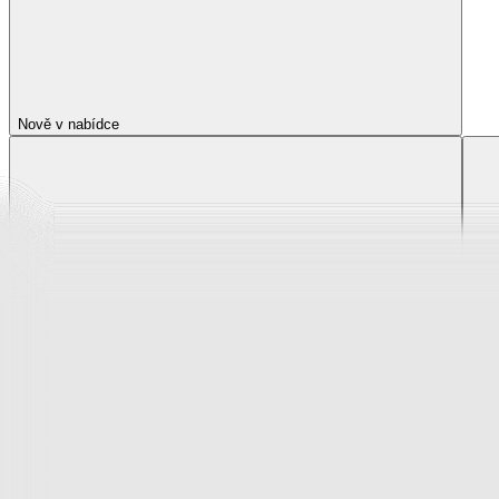
Nově v nabídce
Nově v nabídce
Zobrazit vše
Vše z Nově v nabídce
Novinky z krása a zdraví
Novinky z oblečení, boty a doplňky
Novinky pro děti
Novinky z bytového textilu