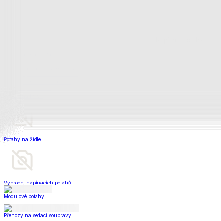
Napínací potahy
Zobrazit vše
Vše z Napínací potahy
Potahy na klasickou sedačku
Potahy na rohovou sedačku
Potahy na křeslo
Potahy na židle
Výprodej napínacích potahů
Modulové potahy
Přehozy na sedací soupravy