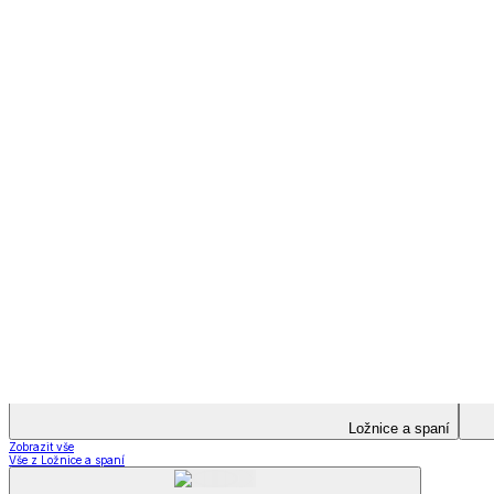
Televizní deky a pytle
Deky z mikroplyše
Deky a plédy
Zobrazit vše
Vše z Deky a plédy
Beránkové soupravy
Beránkové deky
Televizní deky a pytle
Deky z mikroplyše