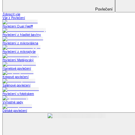
Koupelna
Koupelna
Ručníky a osušky
Koupelnové předložky
Koupelna
Zobrazit vše
Vše z Koupelna
Ručníky a osušky
Koupelnové předložky