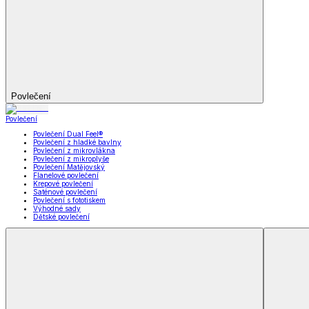
Kuchyňský a jídelní textil
Kuchyňský a jídelní textil
Kuchyňské zástěry a chňapky
Utěrky
Ubrusy a prostírání
Kuchyňský a jídelní tex
Zobrazit vše
Vše z Kuchyňský a jídelní textil
Kuchyňské zástěry a chňapky
Utěrky
Ubrusy a prostírání