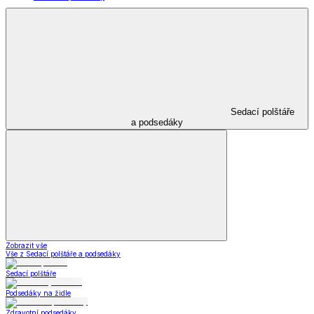
Sedací polštáře
a podsedáky
Zobrazit vše
Vše z Sedací polštáře a podsedáky
Sedací polštáře
Podsedáky na židle
Zdravotní podsedáky