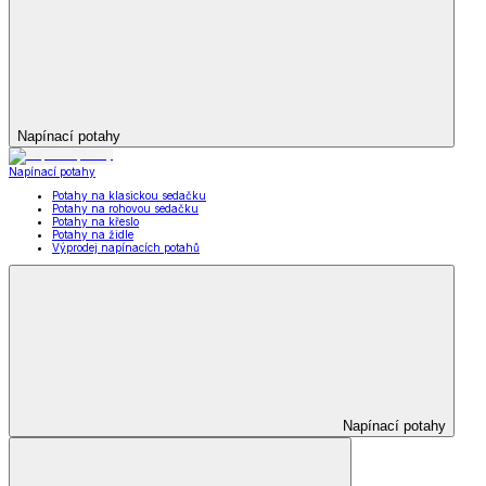
Napínací potahy
Napínací potahy
Potahy na klasickou sedačku
Potahy na rohovou sedačku
Potahy na křeslo
Potahy na židle
Výprodej napínacích potahů
Napínací potahy