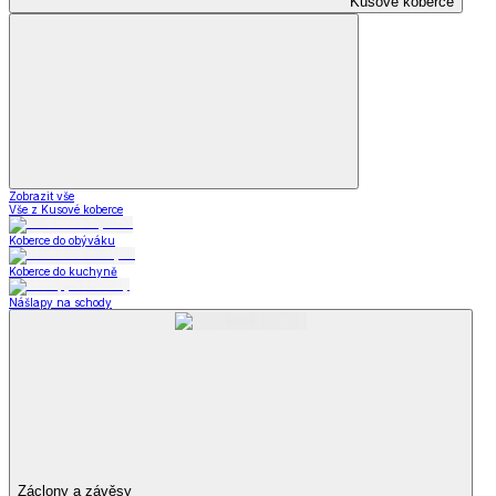
Kusové koberce
Zobrazit vše
Vše z Kusové koberce
Koberce do obýváku
Koberce do kuchyně
Nášlapy na schody
Záclony a závěsy