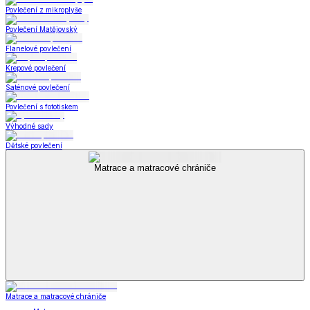
Povlečení z mikroplyše
Povlečení Matějovský
Flanelové povlečení
Krepové povlečení
Saténové povlečení
Povlečení s fototiskem
Výhodné sady
Dětské povlečení
Matrace a matracové chrániče
Matrace a matracové chrániče