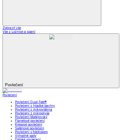
Zobrazit vše
Vše z Ložnice a spaní
Povlečení
Povlečení
Povlečení Dual Feel®
Povlečení z hladké bavlny
Povlečení z mikrovlákna
Povlečení z mikroplyše
Povlečení Matějovský
Flanelové povlečení
Krepové povlečení
Saténové povlečení
Povlečení s fototiskem
Výhodné sady
Dětské povlečení