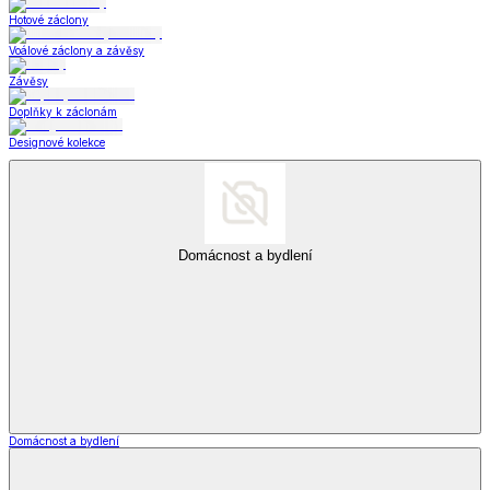
Hotové záclony
Voálové záclony a závěsy
Závěsy
Doplňky k záclonám
Designové kolekce
Domácnost a bydlení
Domácnost a bydlení