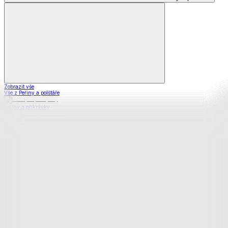
Zobrazit vše
Vše z Peřiny a polštáře
Peřiny a přikrývky
Polštáře a podhlavníky
Soupravy
Prostěradla