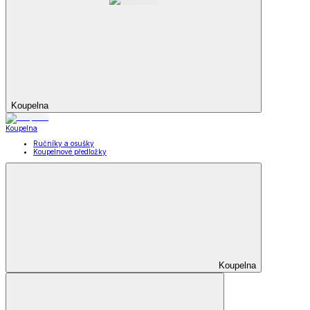
Koupelna
Koupelna
Ručníky a osušky
Koupelnové předložky
Koupelna