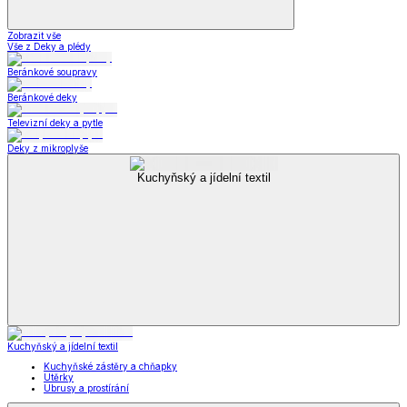
Zobrazit vše
Vše z Deky a plédy
Beránkové soupravy
Beránkové deky
Televizní deky a pytle
Deky z mikroplyše
Kuchyňský a jídelní textil
Kuchyňský a jídelní textil
Kuchyňské zástěry a chňapky
Utěrky
Ubrusy a prostírání