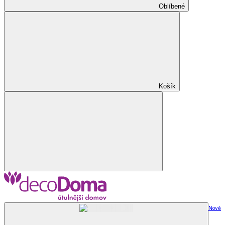
Oblíbené
Košík
Nově