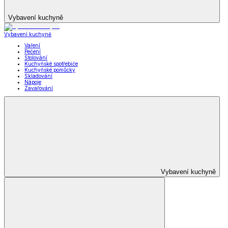
Vybavení kuchyně
Vybavení kuchyně
Vaření
Pečení
Stolování
Kuchyňské spotřebiče
Kuchyňské pomůcky
Skladování
Nápoje
Zavařování
Vybavení kuchyně