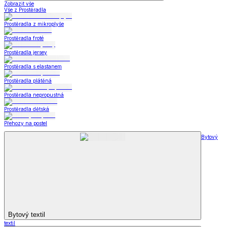
Zobrazit vše
Vše z Prostěradla
Prostěradla z mikroplyše
Prostěradla froté
Prostěradla jersey
Prostěradla s elastanem
Prostěradla plátěná
Prostěradla nepropustná
Prostěradla dětská
Přehozy na postel
Bytový
Bytový textil
textil