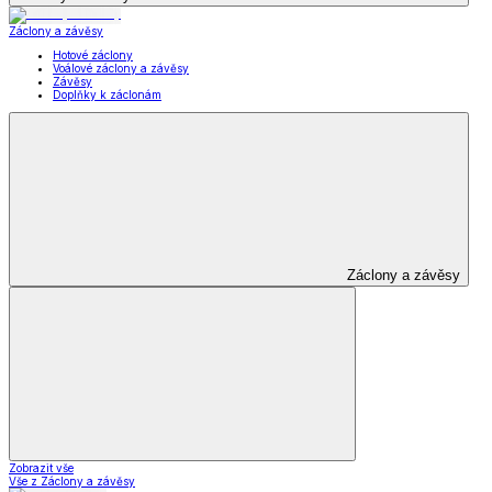
Záclony a závěsy
Hotové záclony
Voálové záclony a závěsy
Závěsy
Doplňky k záclonám
Záclony a závěsy
Zobrazit vše
Vše z Záclony a závěsy