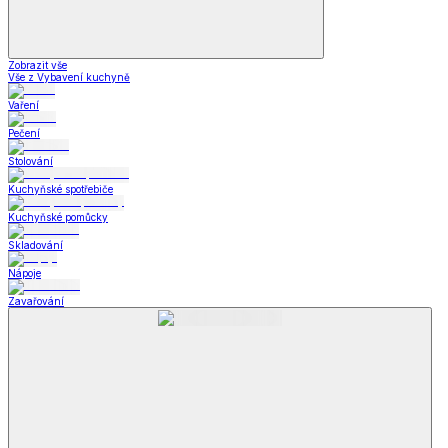
Zobrazit vše
Vše z Vybavení kuchyně
Vaření
Pečení
Stolování
Kuchyňské spotřebiče
Kuchyňské pomůcky
Skladování
Nápoje
Zavařování