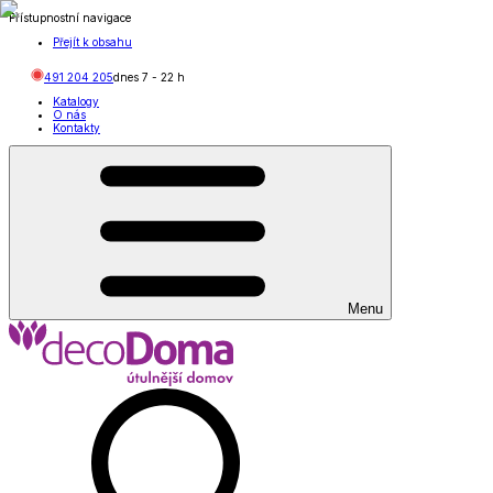
Přístupnostní navigace
Přejít k obsahu
491 204 205
dnes
7
-
22
h
Katalogy
O nás
Kontakty
Menu