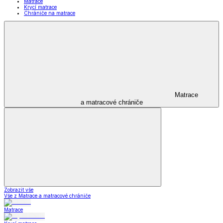
Matrace
Krycí matrace
Chrániče na matrace
Matrace
a matracové chrániče
Zobrazit vše
Vše z Matrace a matracové chrániče
Matrace