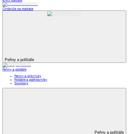
Krycí matrace
Chrániče na matrace
Peřiny a polštáře
Peřiny a polštáře
Peřiny a přikrývky
Polštáře a podhlavníky
Soupravy
Peřiny a polštáře