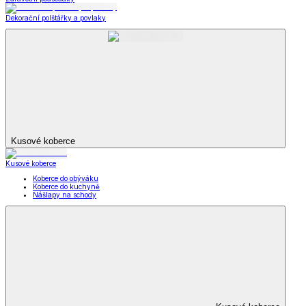
Dekorační polštářky a povlaky
Kusové koberce
Kusové koberce
Koberce do obýváku
Koberce do kuchyně
Nášlapy na schody