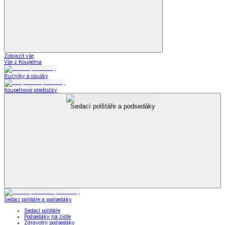
Zobrazit vše
Vše z Koupelna
Ručníky a osušky
Koupelnové předložky
Sedací polštáře a podsedáky
Sedací polštáře a podsedáky
Sedací polštáře
Podsedáky na židle
Zdravotní podsedáky