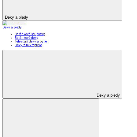
Deky a plédy
Deky a plédy
Beránkové soupravy
Beránkové deky
Televizní deky a pytle
Deky z mikroplyše
Deky a plédy