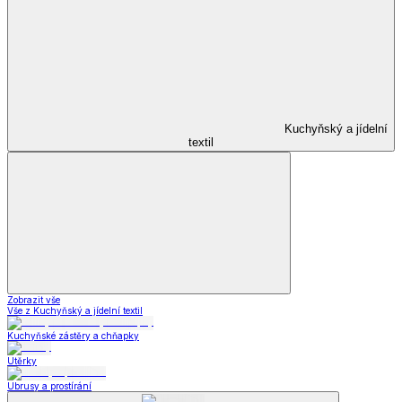
Kuchyňský a jídelní
textil
Zobrazit vše
Vše z Kuchyňský a jídelní textil
Kuchyňské zástěry a chňapky
Utěrky
Ubrusy a prostírání