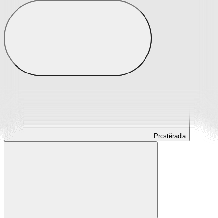
Prostěradla
Prostěradla z mikroplyše
Prostěradla froté
Prostěradla jersey
Prostěradla s elastanem
Prostěradla plátěná
Prostěradla nepropustná
Prostěradla dětská
Prostěradla