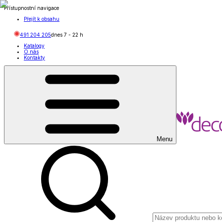
Přístupnostní navigace
Přejít k obsahu
491 204 205
dnes
7
-
22
h
Katalogy
O nás
Kontakty
Menu