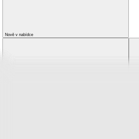
Nově v nabídce
Nově v nabídce
Zobrazit vše
Vše z Nově v nabídce
Novinky z krása a zdraví
Novinky z oblečení, boty a doplňky
Novinky pro děti
Novinky z bytového textilu