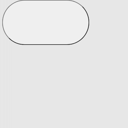
Potahy
Zobrazit vše
Vše z Potahy
Napínací potahy
Napínací potahy
Potahy na klasickou sedačku
Potahy na rohovou sedačku
Potahy na křeslo
Potahy na židle
Výprodej napínacích potahů