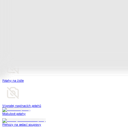
Napínací potahy
Zobrazit vše
Vše z Napínací potahy
Potahy na klasickou sedačku
Potahy na rohovou sedačku
Potahy na křeslo
Potahy na židle
Výprodej napínacích potahů
Modulové potahy
Přehozy na sedací soupravy