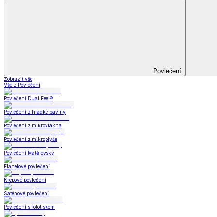
Koupelna
Koupelna
Ručníky a osušky
Koupelnové předložky
Koupelna
Zobrazit vše
Vše z Koupelna
Ručníky a osušky
Koupelnové předložky