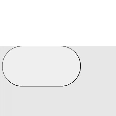
Prostěradla
Zobrazit vše
Vše z Prostěradla
Prostěradla z mikroplyše
Prostěradla froté
Prostěradla jersey
Prostěradla s elastanem
Prostěradla plátěná
Prostěradla nepropustná
Prostěradla dětská
Přehozy na postel
Bytový text