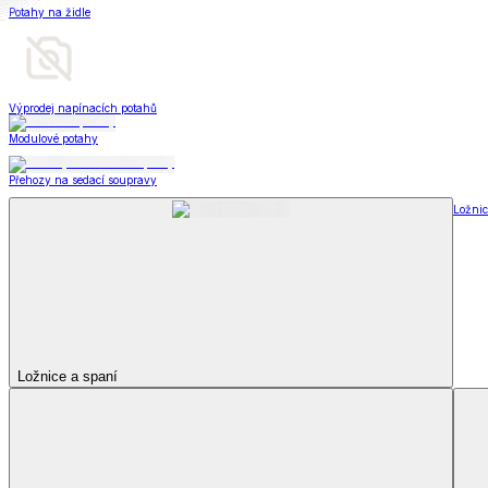
Televizní deky a pytle
Deky z mikroplyše
Deky a plédy
Zobrazit vše
Vše z Deky a plédy
Beránkové soupravy
Beránkové deky
Televizní deky a pytle
Deky z mikroplyše