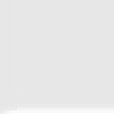
Bytový textil
Bytový textil
Zobrazit vše
Vše z Bytový textil
Deky a plédy
Deky a plédy
Beránkové soupravy
Beránkové deky