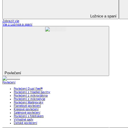
Kuchyňský a jídelní textil
Kuchyňský a jídelní textil
Kuchyňské zástěry a chňapky
Utěrky
Ubrusy a prostírání
Kuchyňský a jídelní tex
Zobrazit vše
Vše z Kuchyňský a jídelní textil
Kuchyňské zástěry a chňapky
Utěrky
Ubrusy a prostírání