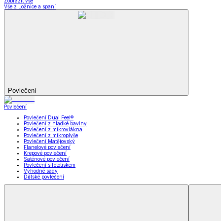
Koupelna
Koupelna
Ručníky a osušky
Koupelnové předložky
Koupelna
Zobrazit vše
Vše z Koupelna
Ručníky a osušky
Koupelnové předložky