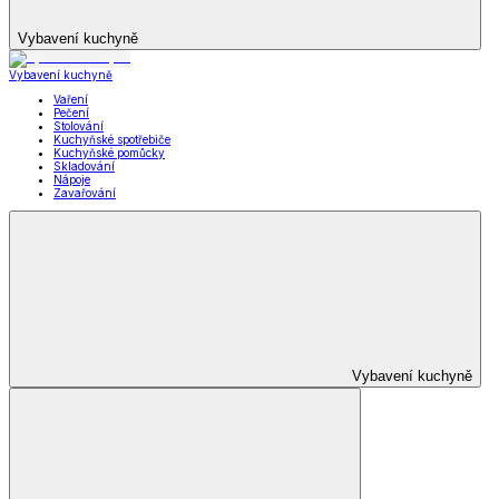
Vybavení kuchyně
Vybavení kuchyně
Vaření
Pečení
Stolování
Kuchyňské spotřebiče
Kuchyňské pomůcky
Skladování
Nápoje
Zavařování
Vybavení kuchyně