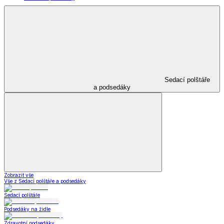
Sedací polštáře
a podsedáky
Zobrazit vše
Vše z Sedací polštáře a podsedáky
Sedací polštáře
Podsedáky na židle
Zdravotní podsedáky