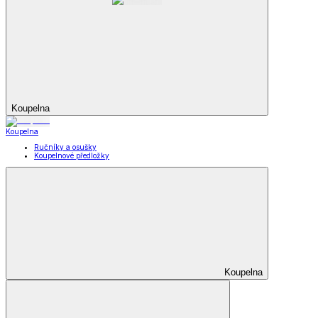
Koupelna
Koupelna
Ručníky a osušky
Koupelnové předložky
Koupelna