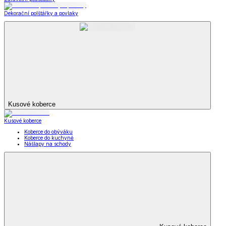
Dekorační polštářky a povlaky
Kusové koberce
Kusové koberce
Koberce do obýváku
Koberce do kuchyně
Nášlapy na schody