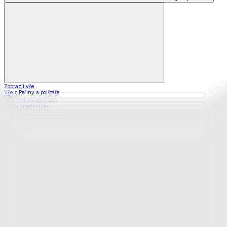
Zobrazit vše
Vše z Peřiny a polštáře
Peřiny a přikrývky
Polštáře a podhlavníky
Soupravy
Prostěradla