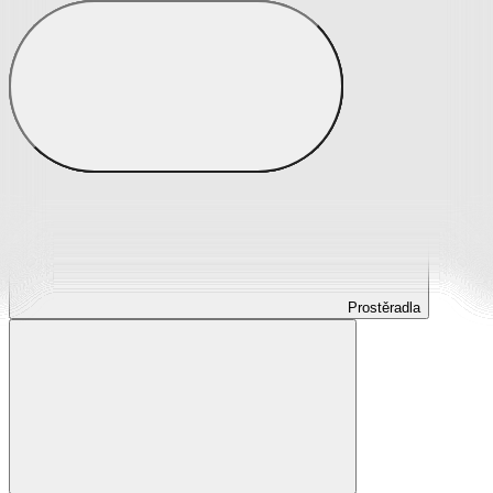
Prostěradla
Prostěradla z mikroplyše
Prostěradla froté
Prostěradla jersey
Prostěradla s elastanem
Prostěradla plátěná
Prostěradla nepropustná
Prostěradla dětská
Prostěradla