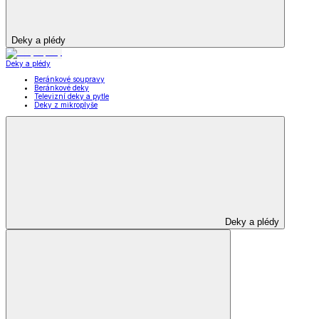
Deky a plédy
Deky a plédy
Beránkové soupravy
Beránkové deky
Televizní deky a pytle
Deky z mikroplyše
Deky a plédy