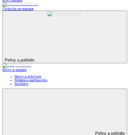
Krycí matrace
Chrániče na matrace
Peřiny a polštáře
Peřiny a polštáře
Peřiny a přikrývky
Polštáře a podhlavníky
Soupravy
Peřiny a polštáře