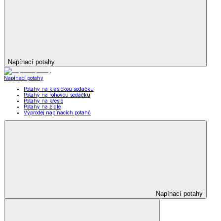
Napínací potahy
Napínací potahy
Potahy na klasickou sedačku
Potahy na rohovou sedačku
Potahy na křeslo
Potahy na židle
Výprodej napínacích potahů
Napínací potahy