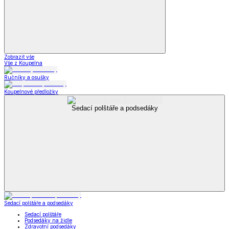
Zobrazit vše
Vše z Koupelna
Ručníky a osušky
Koupelnové předložky
Sedací polštáře a podsedáky
Sedací polštáře a podsedáky
Sedací polštáře
Podsedáky na židle
Zdravotní podsedáky