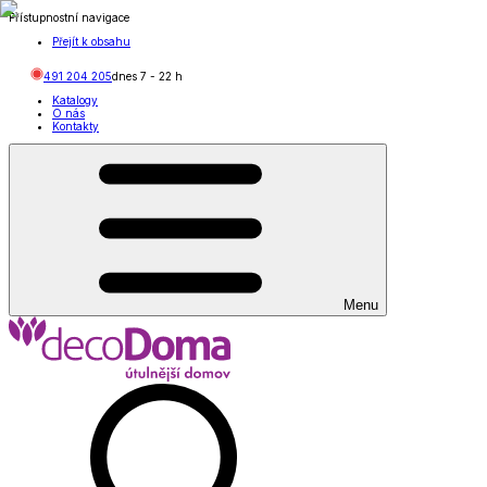
Přístupnostní navigace
Přejít k obsahu
491 204 205
dnes
7
-
22
h
Katalogy
O nás
Kontakty
Menu