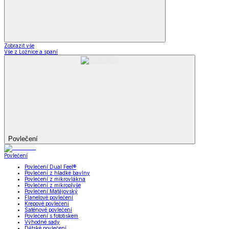
Zobrazit vše
Vše z Ložnice a spaní
Povlečení
Povlečení
Povlečení Dual Feel®
Povlečení z hladké bavlny
Povlečení z mikrovlákna
Povlečení z mikroplyše
Povlečení Matějovský
Flanelové povlečení
Krepové povlečení
Saténové povlečení
Povlečení s fototiskem
Výhodné sady
Dětské povlečení