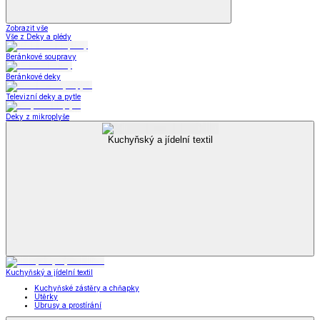
Zobrazit vše
Vše z Deky a plédy
Beránkové soupravy
Beránkové deky
Televizní deky a pytle
Deky z mikroplyše
Kuchyňský a jídelní textil
Kuchyňský a jídelní textil
Kuchyňské zástěry a chňapky
Utěrky
Ubrusy a prostírání