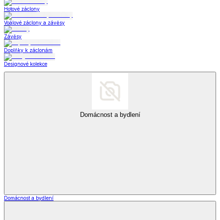
Hotové záclony
Voálové záclony a závěsy
Závěsy
Doplňky k záclonám
Designové kolekce
Domácnost a bydlení
Domácnost a bydlení