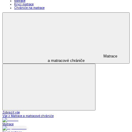
Matrace
Krycí matrace
Chrániče na matrace
Matrace
a matracové chrániče
Zobrazit vše
Vše z Matrace a matracové chrániče
Matrace