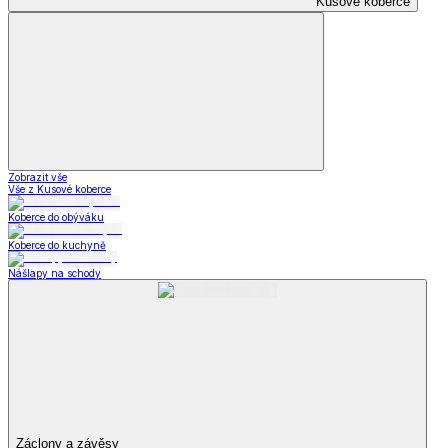
Kusové koberce
Zobrazit vše
Vše z Kusové koberce
Koberce do obýváku
Koberce do kuchyně
Nášlapy na schody
Záclony a závěsy