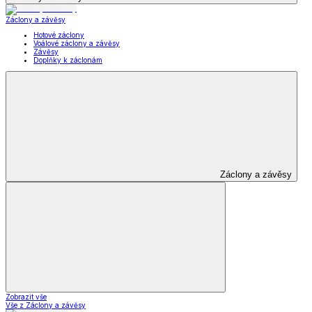
Záclony a závěsy
Hotové záclony
Voálové záclony a závěsy
Závěsy
Doplňky k záclonám
Záclony a závěsy
Zobrazit vše
Vše z Záclony a závěsy