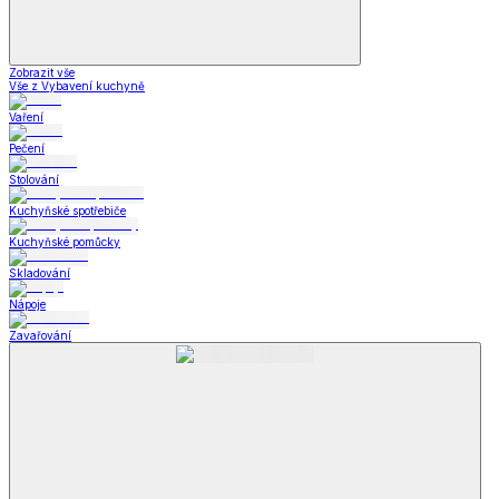
Zobrazit vše
Vše z Vybavení kuchyně
Vaření
Pečení
Stolování
Kuchyňské spotřebiče
Kuchyňské pomůcky
Skladování
Nápoje
Zavařování