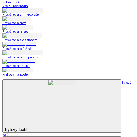
Zobrazit vše
Vše z Prostěradla
Prostěradla z mikroplyše
Prostěradla froté
Prostěradla jersey
Prostěradla s elastanem
Prostěradla plátěná
Prostěradla nepropustná
Prostěradla dětská
Přehozy na postel
Bytový
Bytový textil
textil