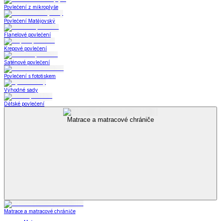
Povlečení z mikroplyše
Povlečení Matějovský
Flanelové povlečení
Krepové povlečení
Saténové povlečení
Povlečení s fototiskem
Výhodné sady
Dětské povlečení
Matrace a matracové chrániče
Matrace a matracové chrániče