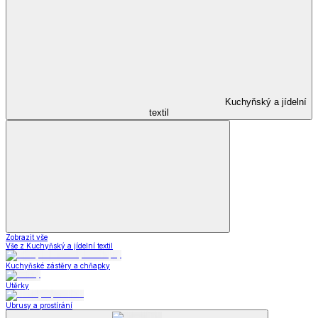
Kuchyňský a jídelní
textil
Zobrazit vše
Vše z Kuchyňský a jídelní textil
Kuchyňské zástěry a chňapky
Utěrky
Ubrusy a prostírání