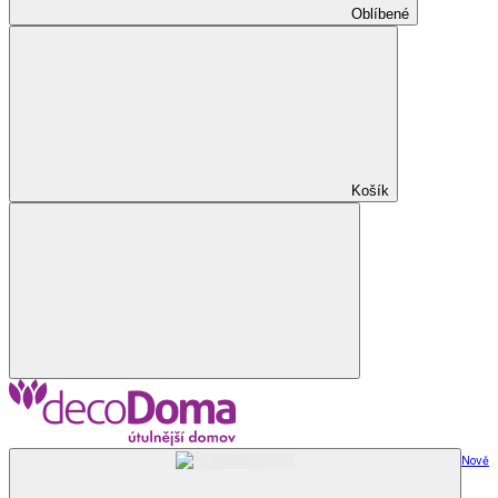
Oblíbené
Košík
Nově