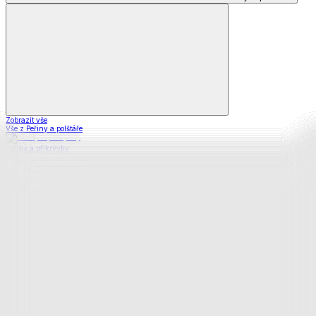
Zobrazit vše
Vše z Peřiny a polštáře
Peřiny a přikrývky
Polštáře a podhlavníky
Soupravy
Prostěradla