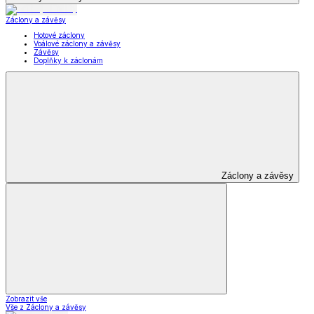
Záclony a závěsy
Hotové záclony
Voálové záclony a závěsy
Závěsy
Doplňky k záclonám
Záclony a závěsy
Zobrazit vše
Vše z Záclony a závěsy