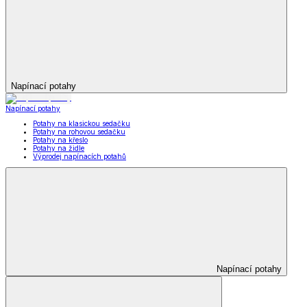
Napínací potahy
Napínací potahy
Potahy na klasickou sedačku
Potahy na rohovou sedačku
Potahy na křeslo
Potahy na židle
Výprodej napínacích potahů
Napínací potahy