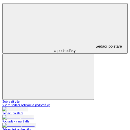
Sedací polštáře
a podsedáky
Zobrazit vše
Vše z Sedací polštáře a podsedáky
Sedací polštáře
Podsedáky na židle
Zdravotní podsedáky