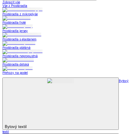
Zobrazit vše
Vše z Prostěradla
Prostěradla z mikroplyše
Prostěradla froté
Prostěradla jersey
Prostěradla s elastanem
Prostěradla plátěná
Prostěradla nepropustná
Prostěradla dětská
Přehozy na postel
Bytový
Bytový textil
textil