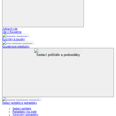
Zobrazit vše
Vše z Koupelna
Ručníky a osušky
Koupelnové předložky
Sedací polštáře a podsedáky
Sedací polštáře a podsedáky
Sedací polštáře
Podsedáky na židle
Zdravotní podsedáky