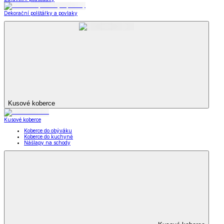
Dekorační polštářky a povlaky
Kusové koberce
Kusové koberce
Koberce do obýváku
Koberce do kuchyně
Nášlapy na schody