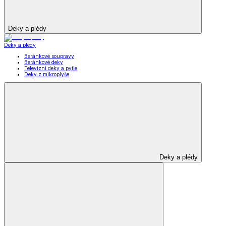
Deky a plédy
Deky a plédy
Beránkové soupravy
Beránkové deky
Televizní deky a pytle
Deky z mikroplyše
Deky a plédy