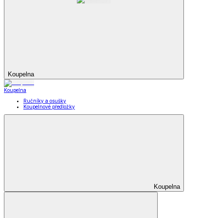
Koupelna
Koupelna
Ručníky a osušky
Koupelnové předložky
Koupelna