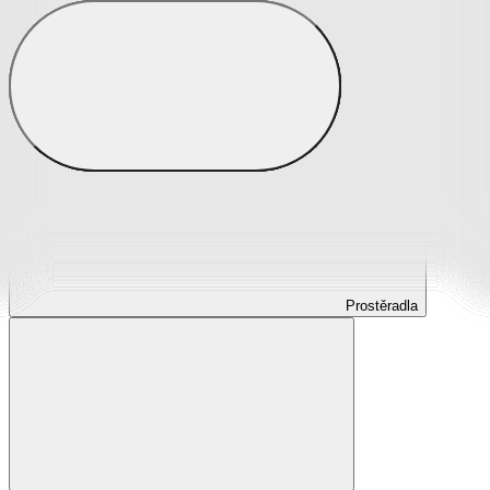
Prostěradla
Prostěradla z mikroplyše
Prostěradla froté
Prostěradla jersey
Prostěradla s elastanem
Prostěradla plátěná
Prostěradla nepropustná
Prostěradla dětská
Prostěradla