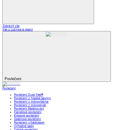
Zobrazit vše
Vše z Ložnice a spaní
Povlečení
Povlečení
Povlečení Dual Feel®
Povlečení z hladké bavlny
Povlečení z mikrovlákna
Povlečení z mikroplyše
Povlečení Matějovský
Flanelové povlečení
Krepové povlečení
Saténové povlečení
Povlečení s fototiskem
Výhodné sady
Dětské povlečení