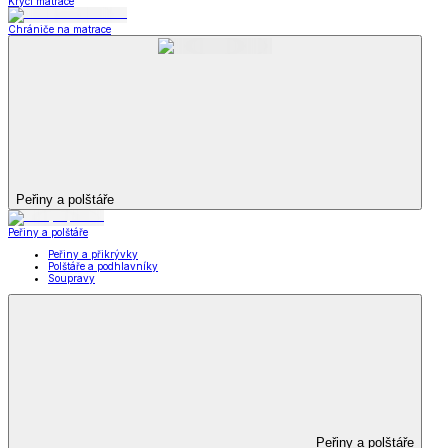
Krycí matrace
Chrániče na matrace
Peřiny a polštáře
Peřiny a polštáře
Peřiny a přikrývky
Polštáře a podhlavníky
Soupravy
Peřiny a polštáře