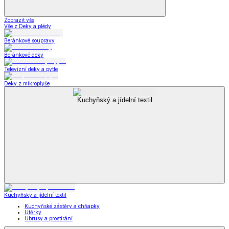
Zobrazit vše
Vše z Deky a plédy
Beránkové soupravy
Beránkové deky
Televizní deky a pytle
Deky z mikroplyše
Kuchyňský a jídelní textil
Kuchyňský a jídelní textil
Kuchyňské zástěry a chňapky
Utěrky
Ubrusy a prostírání