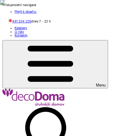
Přístupnostní navigace
Přejít k obsahu
491 204 205
dnes
7
-
22
h
Katalogy
O nás
Kontakty
Menu