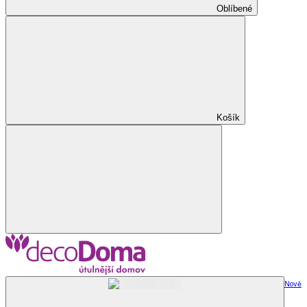
Oblíbené
Košík
Nově