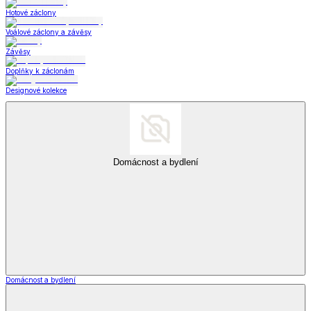
Hotové záclony
Voálové záclony a závěsy
Závěsy
Doplňky k záclonám
Designové kolekce
Domácnost a bydlení
Domácnost a bydlení