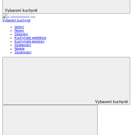
Vybavení kuchyně
Vybavení kuchyně
Vaření
Pečení
Stolování
Kuchyňské spotřebiče
Kuchyňské pomůcky
Skladování
Nápoje
Zavařování
Vybavení kuchyně