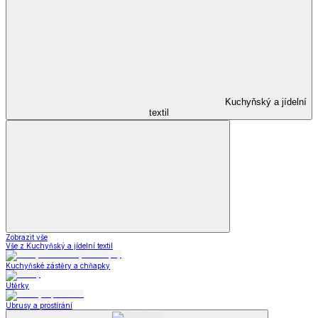
Kuchyňský a jídelní
textil
Zobrazit vše
Vše z Kuchyňský a jídelní textil
Kuchyňské zástěry a chňapky
Utěrky
Ubrusy a prostírání