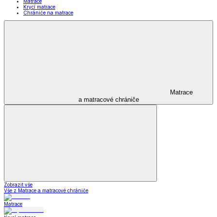
Matrace
Krycí matrace
Chrániče na matrace
Matrace
a matracové chrániče
Zobrazit vše
Vše z Matrace a matracové chrániče
Matrace