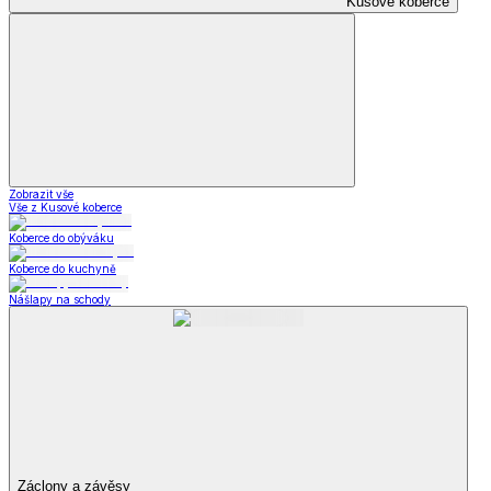
Kusové koberce
Zobrazit vše
Vše z Kusové koberce
Koberce do obýváku
Koberce do kuchyně
Nášlapy na schody
Záclony a závěsy