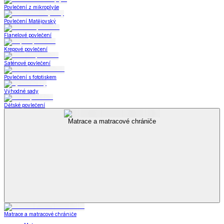
Povlečení z mikroplyše
Povlečení Matějovský
Flanelové povlečení
Krepové povlečení
Saténové povlečení
Povlečení s fototiskem
Výhodné sady
Dětské povlečení
Matrace a matracové chrániče
Matrace a matracové chrániče