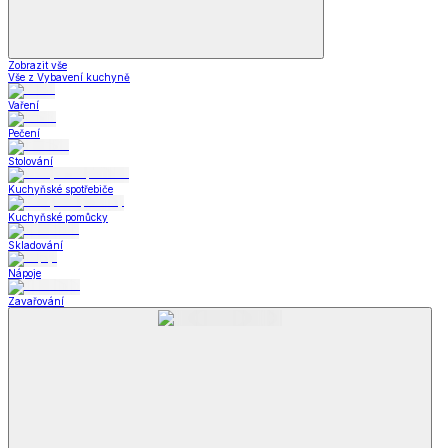
Zobrazit vše
Vše z Vybavení kuchyně
Vaření
Pečení
Stolování
Kuchyňské spotřebiče
Kuchyňské pomůcky
Skladování
Nápoje
Zavařování