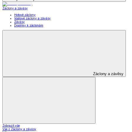
Záclony a závěsy
Hotové záclony
Voálové záclony a závěsy
Závěsy
Doplňky k záclonám
Záclony a závěsy
Zobrazit vše
Vše z Záclony a závěsy