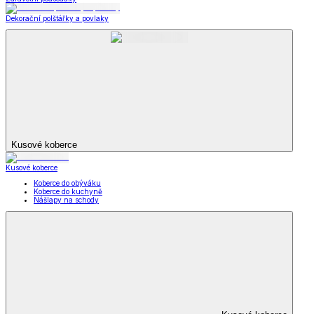
Dekorační polštářky a povlaky
Kusové koberce
Kusové koberce
Koberce do obýváku
Koberce do kuchyně
Nášlapy na schody