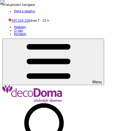
Přístupnostní navigace
Přejít k obsahu
491 204 205
dnes
7
-
22
h
Katalogy
O nás
Kontakty
Menu