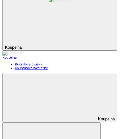
Koupelna
Koupelna
Ručníky a osušky
Koupelnové předložky
Koupelna