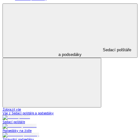
Sedací polštáře
a podsedáky
Zobrazit vše
Vše z Sedací polštáře a podsedáky
Sedací polštáře
Podsedáky na židle
Zdravotní podsedáky