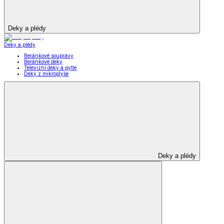
Deky a plédy
Deky a plédy
Beránkové soupravy
Beránkové deky
Televizní deky a pytle
Deky z mikroplyše
Deky a plédy