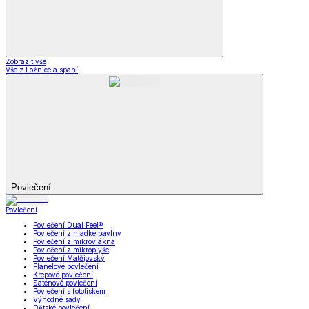
Zobrazit vše
Vše z Ložnice a spaní
Povlečení
Povlečení
Povlečení Dual Feel®
Povlečení z hladké bavlny
Povlečení z mikrovlákna
Povlečení z mikroplyše
Povlečení Matějovský
Flanelové povlečení
Krepové povlečení
Saténové povlečení
Povlečení s fototiskem
Výhodné sady
Dětské povlečení