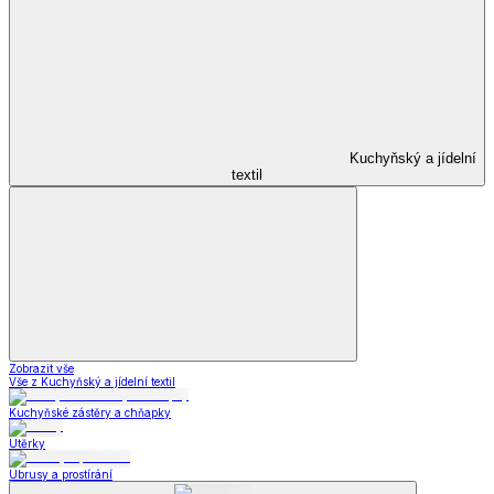
Kuchyňský a jídelní
textil
Zobrazit vše
Vše z Kuchyňský a jídelní textil
Kuchyňské zástěry a chňapky
Utěrky
Ubrusy a prostírání