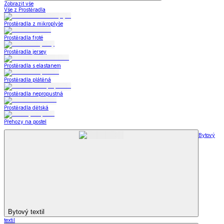
Zobrazit vše
Vše z Prostěradla
Prostěradla z mikroplyše
Prostěradla froté
Prostěradla jersey
Prostěradla s elastanem
Prostěradla plátěná
Prostěradla nepropustná
Prostěradla dětská
Přehozy na postel
Bytový
Bytový textil
textil