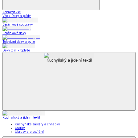
Zobrazit vše
Vše z Deky a plédy
Beránkové soupravy
Beránkové deky
Televizní deky a pytle
Deky z mikroplyše
Kuchyňský a jídelní textil
Kuchyňský a jídelní textil
Kuchyňské zástěry a chňapky
Utěrky
Ubrusy a prostírání