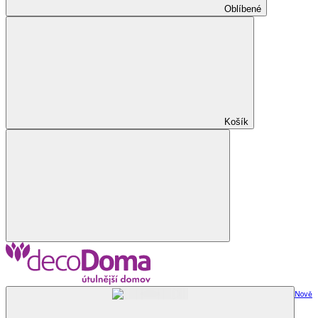
Oblíbené
Košík
Nově