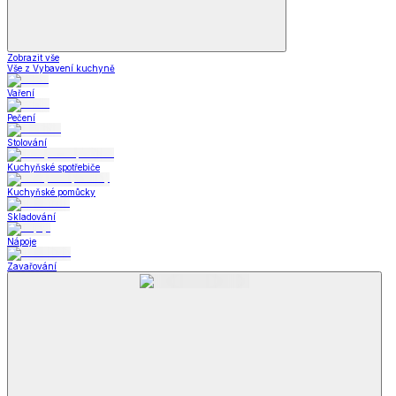
Zobrazit vše
Vše z Vybavení kuchyně
Vaření
Pečení
Stolování
Kuchyňské spotřebiče
Kuchyňské pomůcky
Skladování
Nápoje
Zavařování