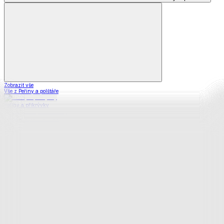
Zobrazit vše
Vše z Peřiny a polštáře
Peřiny a přikrývky
Polštáře a podhlavníky
Soupravy
Prostěradla