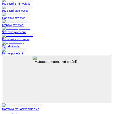
Povlečení z mikroplyše
Povlečení Matějovský
Flanelové povlečení
Krepové povlečení
Saténové povlečení
Povlečení s fototiskem
Výhodné sady
Dětské povlečení
Matrace a matracové chrániče
Matrace a matracové chrániče