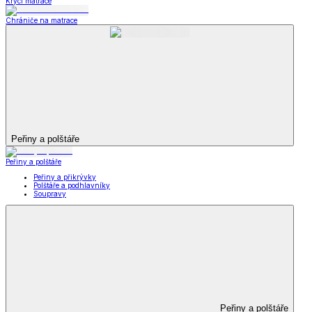
Krycí matrace
Chrániče na matrace
Peřiny a polštáře
Peřiny a polštáře
Peřiny a přikrývky
Polštáře a podhlavníky
Soupravy
Peřiny a polštáře