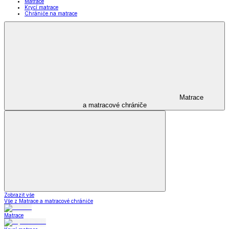
Matrace
Krycí matrace
Chrániče na matrace
Matrace
a matracové chrániče
Zobrazit vše
Vše z Matrace a matracové chrániče
Matrace