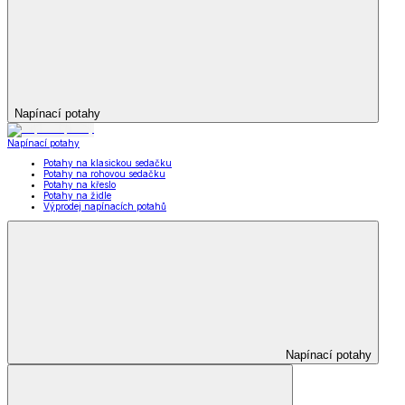
Napínací potahy
Napínací potahy
Potahy na klasickou sedačku
Potahy na rohovou sedačku
Potahy na křeslo
Potahy na židle
Výprodej napínacích potahů
Napínací potahy