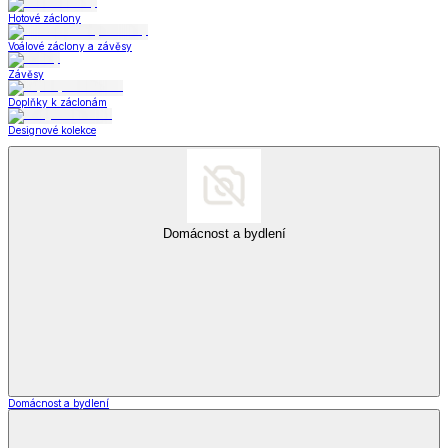
Hotové záclony
Voálové záclony a závěsy
Závěsy
Doplňky k záclonám
Designové kolekce
Domácnost a bydlení
Domácnost a bydlení