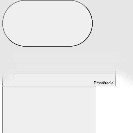
Prostěradla
Prostěradla z mikroplyše
Prostěradla froté
Prostěradla jersey
Prostěradla s elastanem
Prostěradla plátěná
Prostěradla nepropustná
Prostěradla dětská
Prostěradla