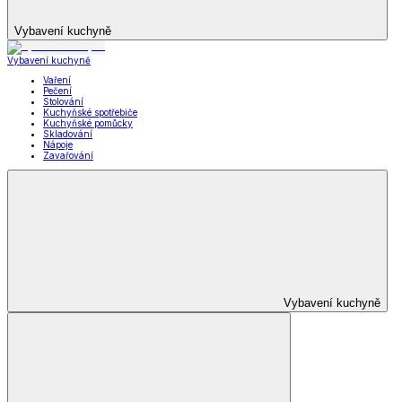
Vybavení kuchyně
Vybavení kuchyně
Vaření
Pečení
Stolování
Kuchyňské spotřebiče
Kuchyňské pomůcky
Skladování
Nápoje
Zavařování
Vybavení kuchyně