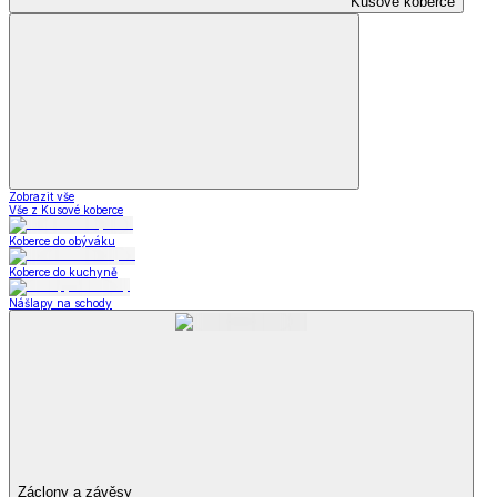
Kusové koberce
Zobrazit vše
Vše z Kusové koberce
Koberce do obýváku
Koberce do kuchyně
Nášlapy na schody
Záclony a závěsy