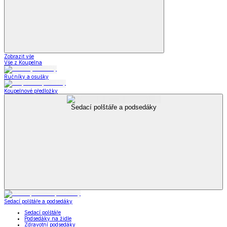
Zobrazit vše
Vše z Koupelna
Ručníky a osušky
Koupelnové předložky
Sedací polštáře a podsedáky
Sedací polštáře a podsedáky
Sedací polštáře
Podsedáky na židle
Zdravotní podsedáky