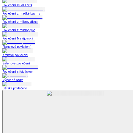
Kuchyňský a jídelní textil
Kuchyňský a jídelní textil
Kuchyňské zástěry a chňapky
Utěrky
Ubrusy a prostírání
Kuchyňský a jídelní tex
Zobrazit vše
Vše z Kuchyňský a jídelní textil
Kuchyňské zástěry a chňapky
Utěrky
Ubrusy a prostírání