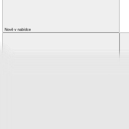
Matrace a matracové chrániče
Matrace a matracové chrániče
Matrace
Krycí matrace
Chrániče na matrace
Matrace a matracové c
Zobrazit vše
Vše z Matrace a matracové chrániče
Matrace
Krycí matrace
Chrániče na matrace