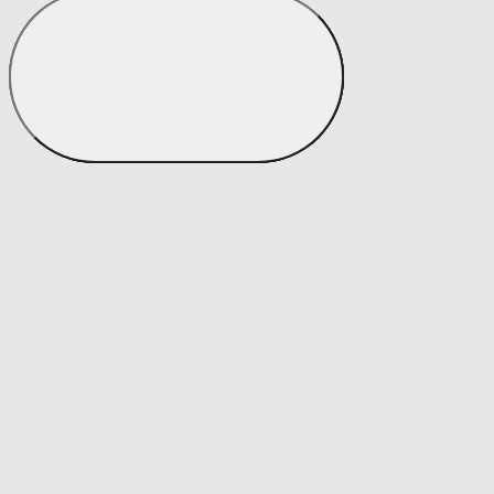
Soupravy
Prostěradla
Prostěradla
Prostěradla z mikroplyše
Prostěradla froté
Prostěradla jersey
Prostěradla s elastanem
Prostěradla plátěná
Prostěradla nepropustná
Prostěradla dětská