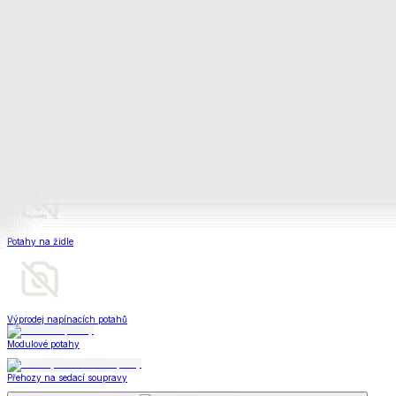
Prostěradla
Zobrazit vše
Vše z Prostěradla
Prostěradla z mikroplyše
Prostěradla froté
Prostěradla jersey
Prostěradla s elastanem
Prostěradla plátěná
Prostěradla nepropustná
Prostěradla dětská
Přehozy na postel
Bytový text