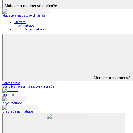
Koupelna
Koupelna
Ručníky a osušky
Koupelnové předložky
Koupelna
Zobrazit vše
Vše z Koupelna
Ručníky a osušky
Koupelnové předložky