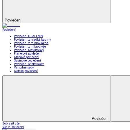
Televizní deky a pytle
Deky z mikroplyše
Deky a plédy
Zobrazit vše
Vše z Deky a plédy
Beránkové soupravy
Beránkové deky
Televizní deky a pytle
Deky z mikroplyše