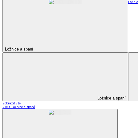
Bytový textil
Bytový textil
Zobrazit vše
Vše z Bytový textil
Deky a plédy
Deky a plédy
Beránkové soupravy
Beránkové deky