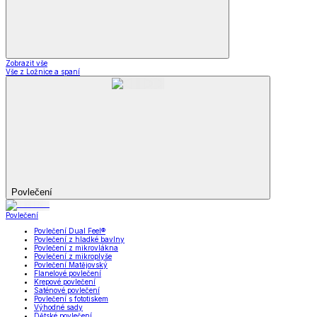
Zobrazit vše
Vše z Ložnice a spaní
Povlečení
Povlečení
Povlečení Dual Feel®
Povlečení z hladké bavlny
Povlečení z mikrovlákna
Povlečení z mikroplyše
Povlečení Matějovský
Flanelové povlečení
Krepové povlečení
Saténové povlečení
Povlečení s fototiskem
Výhodné sady
Dětské povlečení