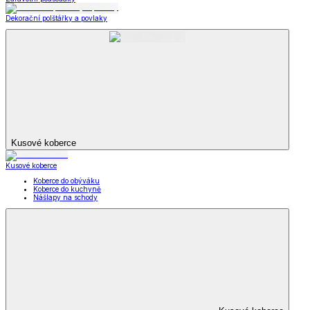
Dekorační polštářky a povlaky
Kusové koberce
Kusové koberce
Koberce do obýváku
Koberce do kuchyně
Nášlapy na schody