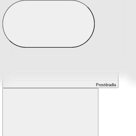
Prostěradla
Prostěradla z mikroplyše
Prostěradla froté
Prostěradla jersey
Prostěradla s elastanem
Prostěradla plátěná
Prostěradla nepropustná
Prostěradla dětská
Prostěradla