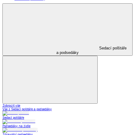
Sedací polštáře
a podsedáky
Zobrazit vše
Vše z Sedací polštáře a podsedáky
Sedací polštáře
Podsedáky na židle
Zdravotní podsedáky