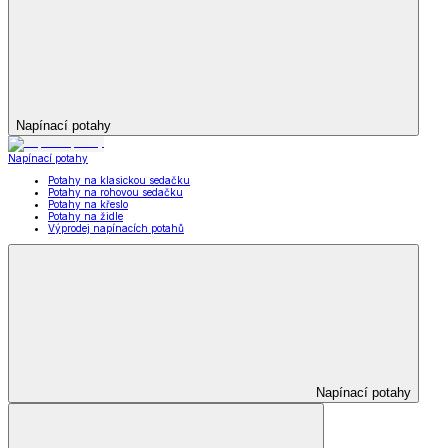
Napínací potahy
Napínací potahy
Potahy na klasickou sedačku
Potahy na rohovou sedačku
Potahy na křeslo
Potahy na židle
Výprodej napínacích potahů
Napínací potahy