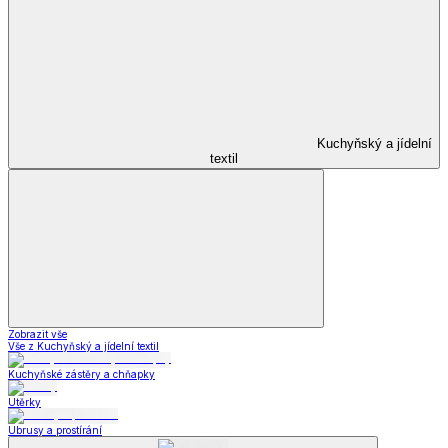
Kuchyňský a jídelní
textil
Zobrazit vše
Vše z Kuchyňský a jídelní textil
Kuchyňské zástěry a chňapky
Utěrky
Ubrusy a prostírání