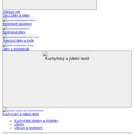
Zobrazit vše
Vše z Deky a plédy
Beránkové soupravy
Beránkové deky
Televizní deky a pytle
Deky z mikroplyše
Kuchyňský a jídelní textil
Kuchyňský a jídelní textil
Kuchyňské zástěry a chňapky
Utěrky
Ubrusy a prostírání