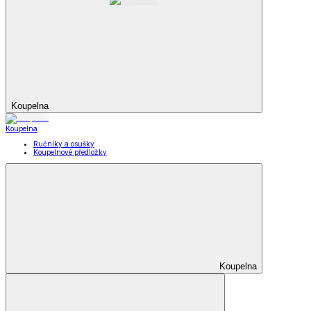
Koupelna
Koupelna
Ručníky a osušky
Koupelnové předložky
Koupelna