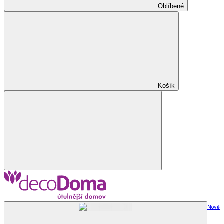
Oblíbené
Košík
Nově