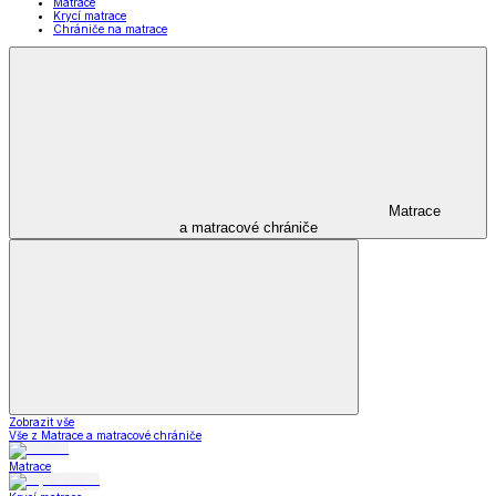
Matrace
Krycí matrace
Chrániče na matrace
Matrace
a matracové chrániče
Zobrazit vše
Vše z Matrace a matracové chrániče
Matrace