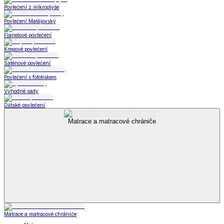
Povlečení z mikroplyše
Povlečení Matějovský
Flanelové povlečení
Krepové povlečení
Saténové povlečení
Povlečení s fototiskem
Výhodné sady
Dětské povlečení
Matrace a matracové chrániče
Matrace a matracové chrániče