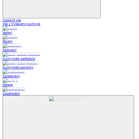
Zobrazit vše
Vše z Vybavení kuchyně
Vaření
Pečení
Stolování
Kuchyňské spotřebiče
Kuchyňské pomůcky
Skladování
Nápoje
Zavařování