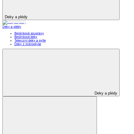
Deky a plédy
Deky a plédy
Beránkové soupravy
Beránkové deky
Televizní deky a pytle
Deky z mikroplyše
Deky a plédy