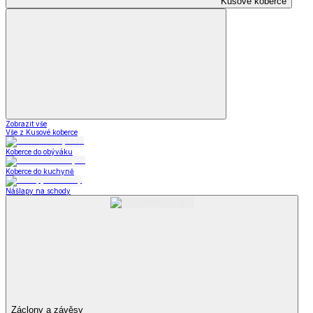
Kusové koberce
Zobrazit vše
Vše z Kusové koberce
Koberce do obýváku
Koberce do kuchyně
Nášlapy na schody
Záclony a závěsy