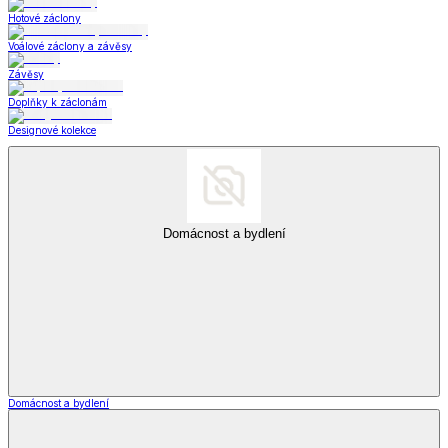
Hotové záclony
Voálové záclony a závěsy
Závěsy
Doplňky k záclonám
Designové kolekce
Domácnost a bydlení
Domácnost a bydlení