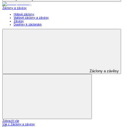
Záclony a závěsy
Hotové záclony
Voálové záclony a závěsy
Závěsy
Doplňky k záclonám
Záclony a závěsy
Zobrazit vše
Vše z Záclony a závěsy