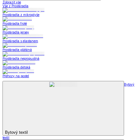
Zobrazit vše
Vše z Prostěradla
Prostěradla z mikroplyše
Prostěradla froté
Prostěradla jersey
Prostěradla s elastanem
Prostěradla plátěná
Prostěradla nepropustná
Prostěradla dětská
Přehozy na postel
Bytový
Bytový textil
textil