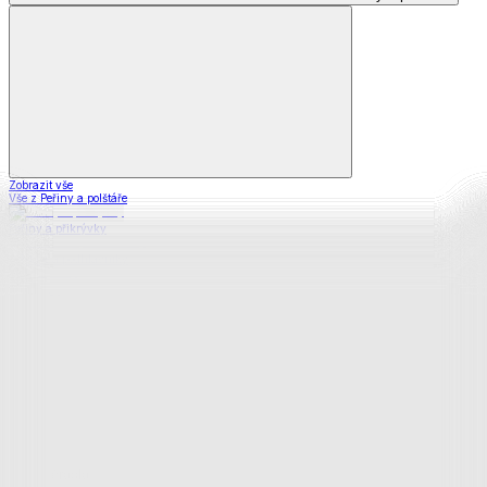
Zobrazit vše
Vše z Peřiny a polštáře
Peřiny a přikrývky
Polštáře a podhlavníky
Soupravy
Prostěradla