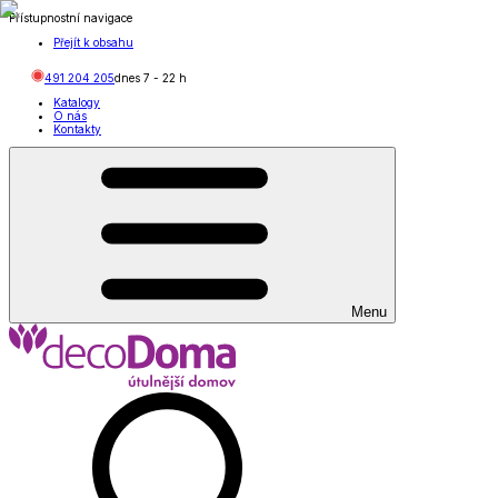
Přístupnostní navigace
Přejít k obsahu
491 204 205
dnes
7
-
22
h
Katalogy
O nás
Kontakty
Menu