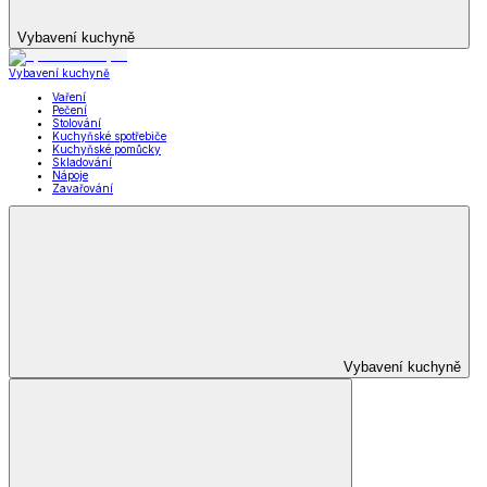
Vybavení kuchyně
Vybavení kuchyně
Vaření
Pečení
Stolování
Kuchyňské spotřebiče
Kuchyňské pomůcky
Skladování
Nápoje
Zavařování
Vybavení kuchyně