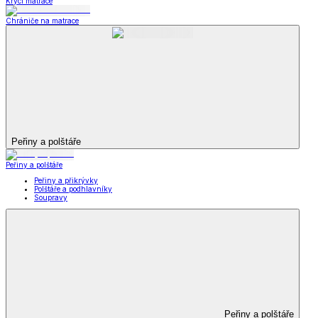
Krycí matrace
Chrániče na matrace
Peřiny a polštáře
Peřiny a polštáře
Peřiny a přikrývky
Polštáře a podhlavníky
Soupravy
Peřiny a polštáře