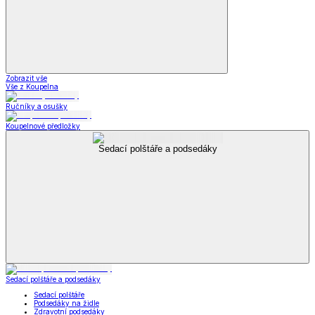
Zobrazit vše
Vše z Koupelna
Ručníky a osušky
Koupelnové předložky
Sedací polštáře a podsedáky
Sedací polštáře a podsedáky
Sedací polštáře
Podsedáky na židle
Zdravotní podsedáky