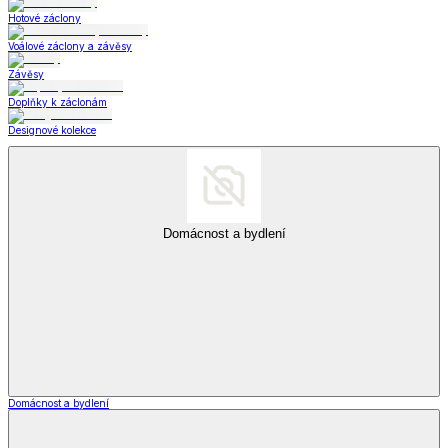
Hotové záclony
Voálové záclony a závěsy
Závěsy
Doplňky k záclonám
Designové kolekce
Domácnost a bydlení
Domácnost a bydlení