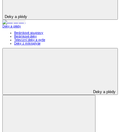
Deky a plédy
Deky a plédy
Beránkové soupravy
Beránkové deky
Televizní deky a pytle
Deky z mikroplyše
Deky a plédy