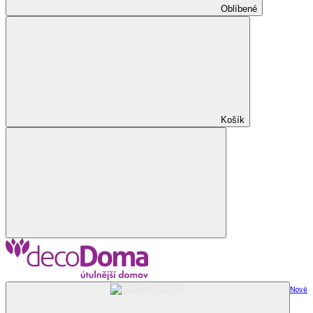
Oblíbené
Košík
Nově