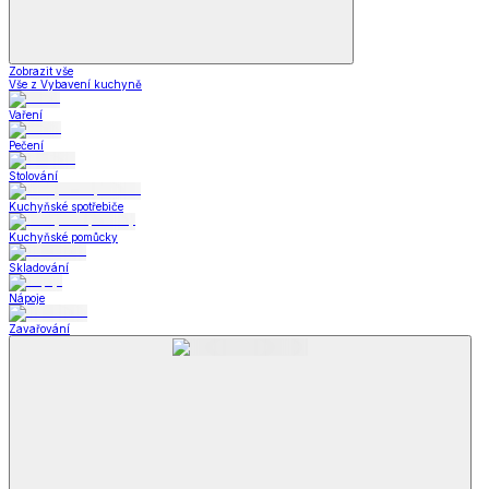
Zobrazit vše
Vše z Vybavení kuchyně
Vaření
Pečení
Stolování
Kuchyňské spotřebiče
Kuchyňské pomůcky
Skladování
Nápoje
Zavařování