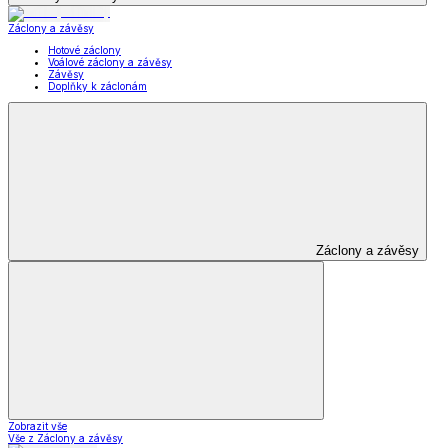
Záclony a závěsy
Hotové záclony
Voálové záclony a závěsy
Závěsy
Doplňky k záclonám
Záclony a závěsy
Zobrazit vše
Vše z Záclony a závěsy