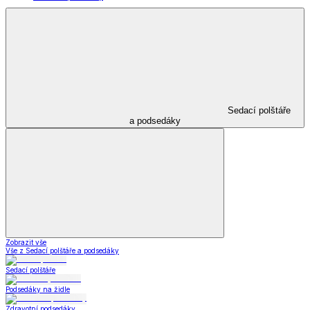
Sedací polštáře
a podsedáky
Zobrazit vše
Vše z Sedací polštáře a podsedáky
Sedací polštáře
Podsedáky na židle
Zdravotní podsedáky