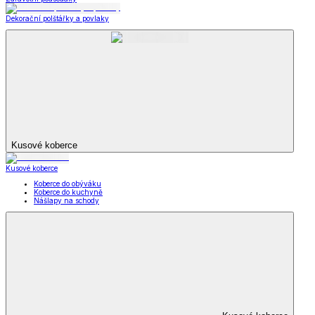
Dekorační polštářky a povlaky
Kusové koberce
Kusové koberce
Koberce do obýváku
Koberce do kuchyně
Nášlapy na schody