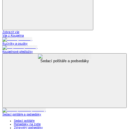
Zobrazit vše
Vše z Koupelna
Ručníky a osušky
Koupelnové předložky
Sedací polštáře a podsedáky
Sedací polštáře a podsedáky
Sedací polštáře
Podsedáky na židle
Zdravotní podsedáky