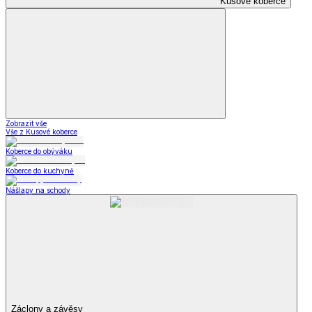
Kusové koberce
Zobrazit vše
Vše z Kusové koberce
Koberce do obýváku
Koberce do kuchyně
Nášlapy na schody
Záclony a závěsy