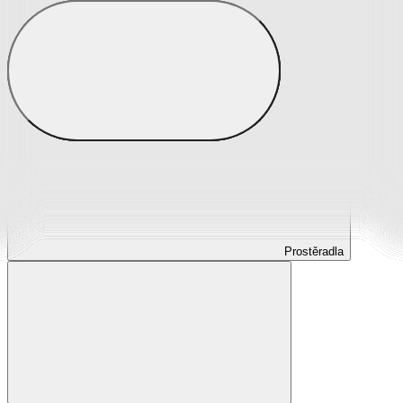
Prostěradla
Prostěradla z mikroplyše
Prostěradla froté
Prostěradla jersey
Prostěradla s elastanem
Prostěradla plátěná
Prostěradla nepropustná
Prostěradla dětská
Prostěradla