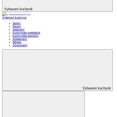
Vybavení kuchyně
Vybavení kuchyně
Vaření
Pečení
Stolování
Kuchyňské spotřebiče
Kuchyňské pomůcky
Skladování
Nápoje
Zavařování
Vybavení kuchyně