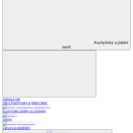
Kuchyňský a jídelní
textil
Zobrazit vše
Vše z Kuchyňský a jídelní textil
Kuchyňské zástěry a chňapky
Utěrky
Ubrusy a prostírání