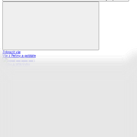
Zobrazit vše
Vše z Peřiny a polštáře
Peřiny a přikrývky
Polštáře a podhlavníky
Soupravy
Prostěradla