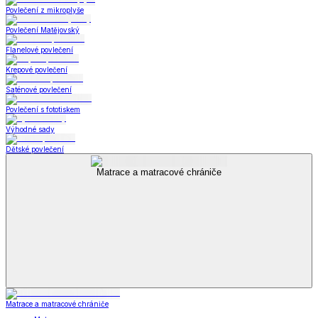
Povlečení z mikroplyše
Povlečení Matějovský
Flanelové povlečení
Krepové povlečení
Saténové povlečení
Povlečení s fototiskem
Výhodné sady
Dětské povlečení
Matrace a matracové chrániče
Matrace a matracové chrániče