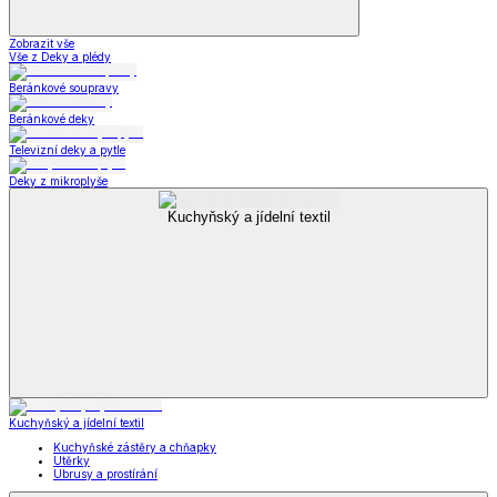
Zobrazit vše
Vše z Deky a plédy
Beránkové soupravy
Beránkové deky
Televizní deky a pytle
Deky z mikroplyše
Kuchyňský a jídelní textil
Kuchyňský a jídelní textil
Kuchyňské zástěry a chňapky
Utěrky
Ubrusy a prostírání