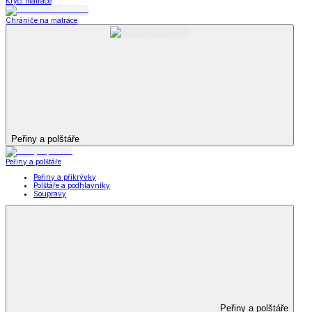
Krycí matrace
Chrániče na matrace
Peřiny a polštáře
Peřiny a polštáře
Peřiny a přikrývky
Polštáře a podhlavníky
Soupravy
Peřiny a polštáře