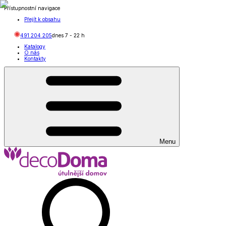
Přístupnostní navigace
Přejít k obsahu
491 204 205
dnes
7
-
22
h
Katalogy
O nás
Kontakty
Menu