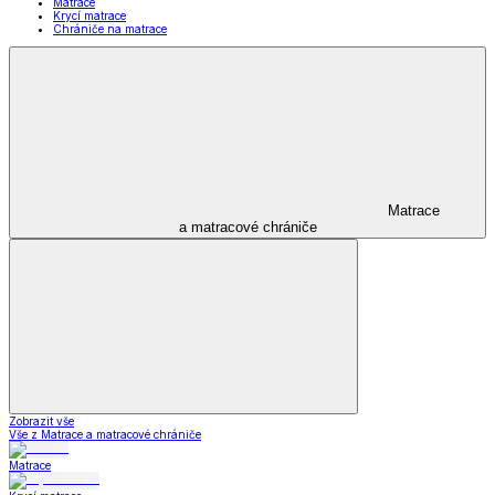
Matrace
Krycí matrace
Chrániče na matrace
Matrace
a matracové chrániče
Zobrazit vše
Vše z Matrace a matracové chrániče
Matrace