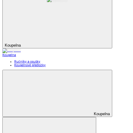
Koupelna
Koupelna
Ručníky a osušky
Koupelnové předložky
Koupelna