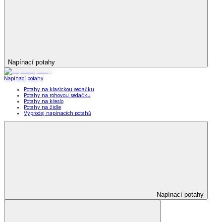
Napínací potahy
Napínací potahy
Potahy na klasickou sedačku
Potahy na rohovou sedačku
Potahy na křeslo
Potahy na židle
Výprodej napínacích potahů
Napínací potahy