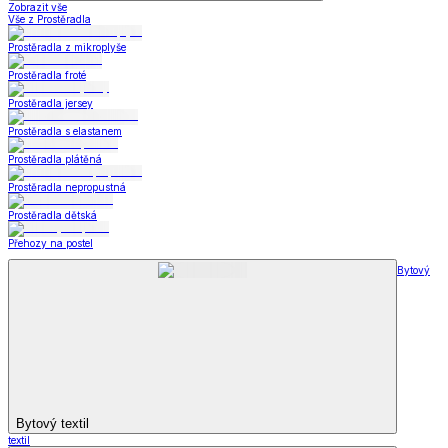
Zobrazit vše
Vše z Prostěradla
Prostěradla z mikroplyše
Prostěradla froté
Prostěradla jersey
Prostěradla s elastanem
Prostěradla plátěná
Prostěradla nepropustná
Prostěradla dětská
Přehozy na postel
Bytový
Bytový textil
textil