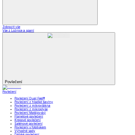
Zobrazit vše
Vše z Ložnice a spaní
Povlečení
Povlečení
Povlečení Dual Feel®
Povlečení z hladké bavlny
Povlečení z mikrovlákna
Povlečení z mikroplyše
Povlečení Matějovský
Flanelové povlečení
Krepové povlečení
Saténové povlečení
Povlečení s fototiskem
Výhodné sady
Dětské povlečení