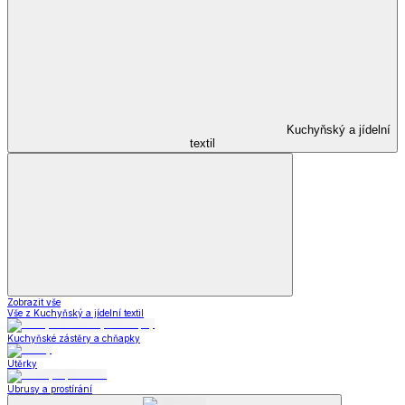
Kuchyňský a jídelní
textil
Zobrazit vše
Vše z Kuchyňský a jídelní textil
Kuchyňské zástěry a chňapky
Utěrky
Ubrusy a prostírání