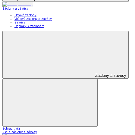
Záclony a závěsy
Hotové záclony
Voálové záclony a závěsy
Závěsy
Doplňky k záclonám
Záclony a závěsy
Zobrazit vše
Vše z Záclony a závěsy