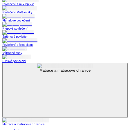
Povlečení z mikroplyše
Povlečení Matějovský
Flanelové povlečení
Krepové povlečení
Saténové povlečení
Povlečení s fototiskem
Výhodné sady
Dětské povlečení
Matrace a matracové chrániče
Matrace a matracové chrániče