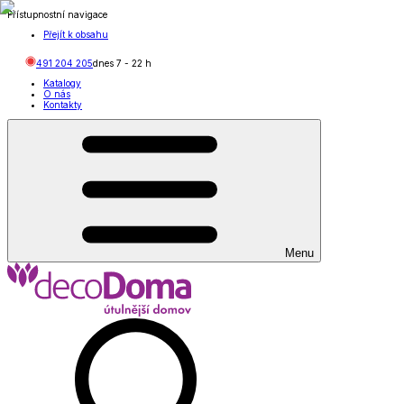
Přístupnostní navigace
Přejít k obsahu
491 204 205
dnes
7
-
22
h
Katalogy
O nás
Kontakty
Menu