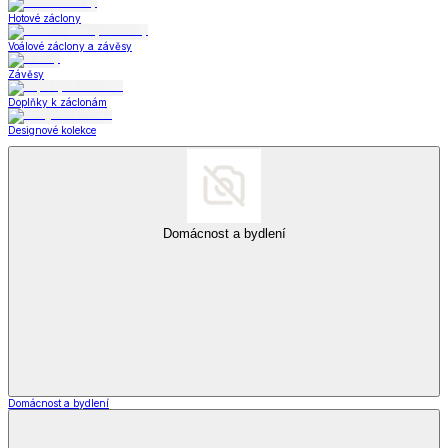
Hotové záclony
Voálové záclony a závěsy
Závěsy
Doplňky k záclonám
Designové kolekce
Domácnost a bydlení
Domácnost a bydlení