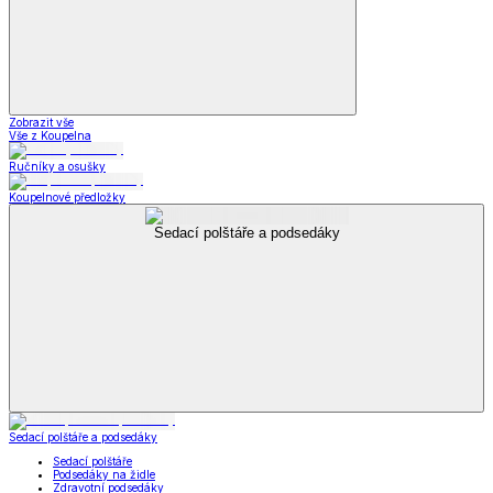
Zobrazit vše
Vše z Koupelna
Ručníky a osušky
Koupelnové předložky
Sedací polštáře a podsedáky
Sedací polštáře a podsedáky
Sedací polštáře
Podsedáky na židle
Zdravotní podsedáky