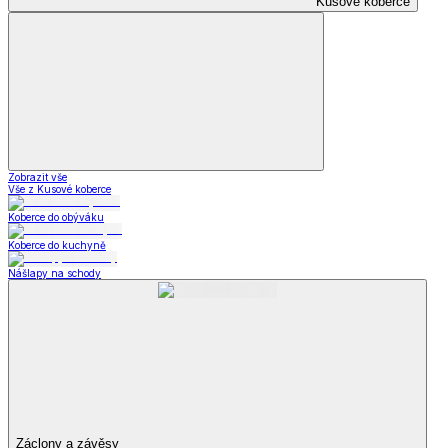
Kusové koberce
Zobrazit vše
Vše z Kusové koberce
Koberce do obýváku
Koberce do kuchyně
Nášlapy na schody
Záclony a závěsy