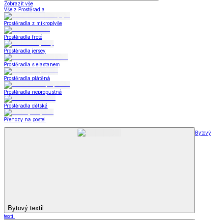
Zobrazit vše
Vše z Prostěradla
Prostěradla z mikroplyše
Prostěradla froté
Prostěradla jersey
Prostěradla s elastanem
Prostěradla plátěná
Prostěradla nepropustná
Prostěradla dětská
Přehozy na postel
Bytový
Bytový textil
textil