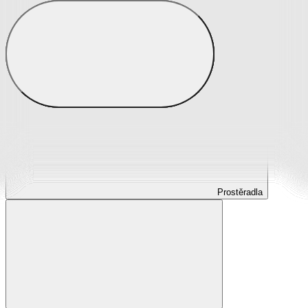
Prostěradla
Prostěradla z mikroplyše
Prostěradla froté
Prostěradla jersey
Prostěradla s elastanem
Prostěradla plátěná
Prostěradla nepropustná
Prostěradla dětská
Prostěradla