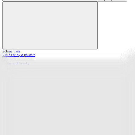
Zobrazit vše
Vše z Peřiny a polštáře
Peřiny a přikrývky
Polštáře a podhlavníky
Soupravy
Prostěradla