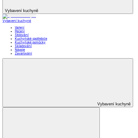
Vybavení kuchyně
Vybavení kuchyně
Vaření
Pečení
Stolování
Kuchyňské spotřebiče
Kuchyňské pomůcky
Skladování
Nápoje
Zavařování
Vybavení kuchyně