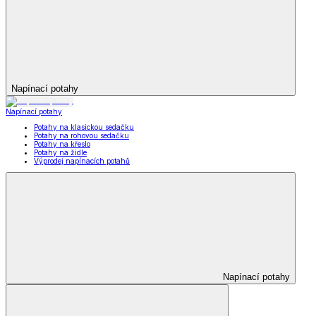
Napínací potahy
Napínací potahy
Potahy na klasickou sedačku
Potahy na rohovou sedačku
Potahy na křeslo
Potahy na židle
Výprodej napínacích potahů
Napínací potahy