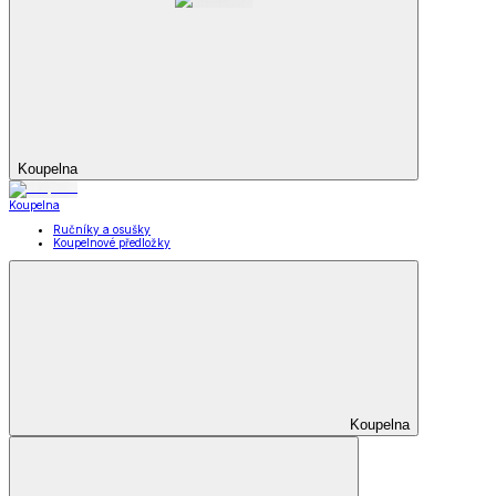
Koupelna
Koupelna
Ručníky a osušky
Koupelnové předložky
Koupelna