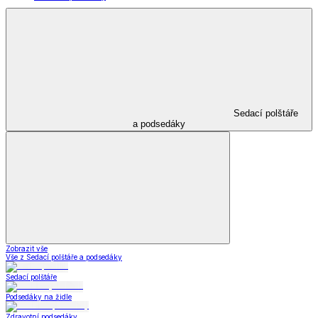
Sedací polštáře
a podsedáky
Zobrazit vše
Vše z Sedací polštáře a podsedáky
Sedací polštáře
Podsedáky na židle
Zdravotní podsedáky