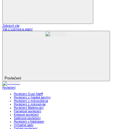
Zobrazit vše
Vše z Ložnice a spaní
Povlečení
Povlečení
Povlečení Dual Feel®
Povlečení z hladké bavlny
Povlečení z mikrovlákna
Povlečení z mikroplyše
Povlečení Matějovský
Flanelové povlečení
Krepové povlečení
Saténové povlečení
Povlečení s fototiskem
Výhodné sady
Dětské povlečení