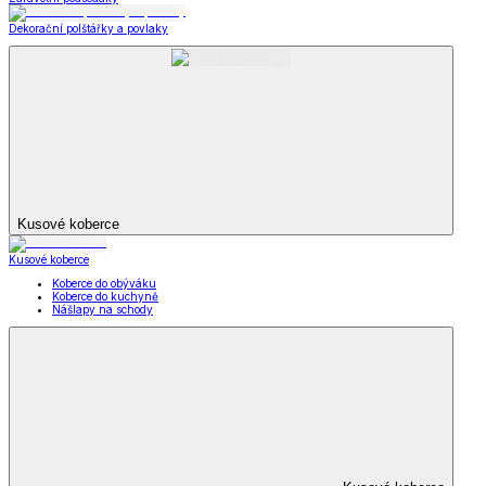
Dekorační polštářky a povlaky
Kusové koberce
Kusové koberce
Koberce do obýváku
Koberce do kuchyně
Nášlapy na schody