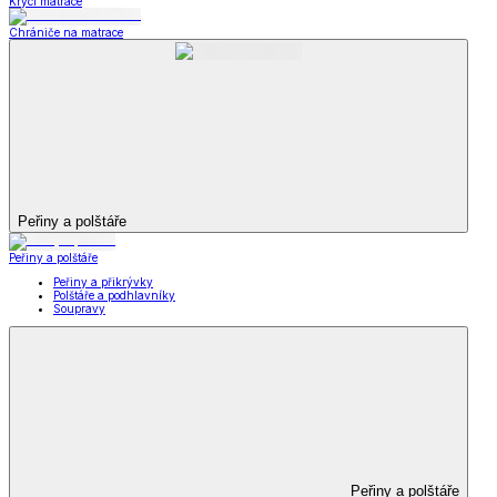
Krycí matrace
Chrániče na matrace
Peřiny a polštáře
Peřiny a polštáře
Peřiny a přikrývky
Polštáře a podhlavníky
Soupravy
Peřiny a polštáře