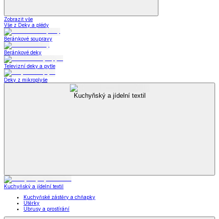
Zobrazit vše
Vše z Deky a plédy
Beránkové soupravy
Beránkové deky
Televizní deky a pytle
Deky z mikroplyše
Kuchyňský a jídelní textil
Kuchyňský a jídelní textil
Kuchyňské zástěry a chňapky
Utěrky
Ubrusy a prostírání