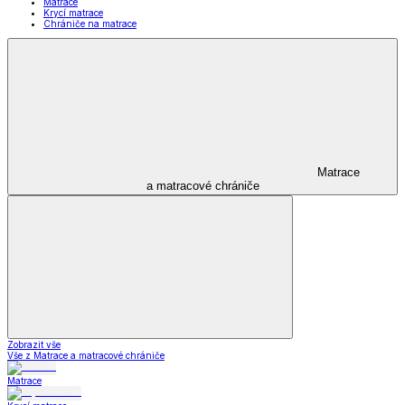
Matrace
Krycí matrace
Chrániče na matrace
Matrace
a matracové chrániče
Zobrazit vše
Vše z Matrace a matracové chrániče
Matrace