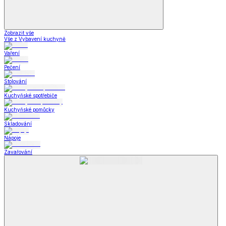
Zobrazit vše
Vše z Vybavení kuchyně
Vaření
Pečení
Stolování
Kuchyňské spotřebiče
Kuchyňské pomůcky
Skladování
Nápoje
Zavařování