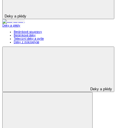
Deky a plédy
Deky a plédy
Beránkové soupravy
Beránkové deky
Televizní deky a pytle
Deky z mikroplyše
Deky a plédy