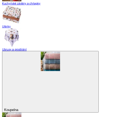
Domácnost a úklid
Zobrazit vše
Vše z Domácnost a úklid
Praktičtí pomocníci