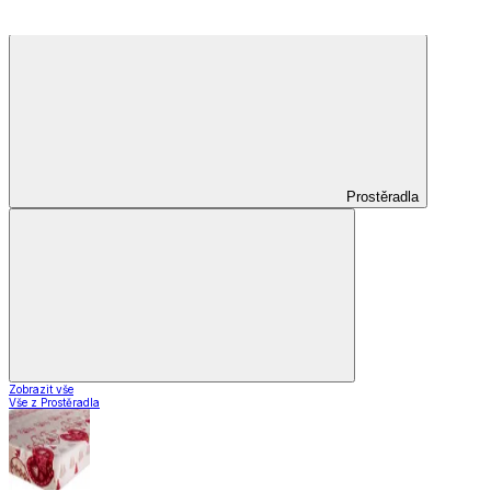
Záclony a závěsy
Záclony a závěsy
Hotové záclony
Voálové záclony a závěsy
Závěsy
Doplňky k záclonám
Záclony a závěsy