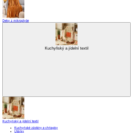
Kuchyňské spotřebiče
Kuchyňské pomůcky
Skladování
Nápoje
Zavařování