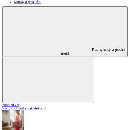
Domácnost a úklid
Domácnost a úklid
Praktičtí pomocníci
Pomůcky pro úklid a čištění
Praní a žehlení
Drobné opravy
Úložné boxy a vakuové pytle
EkoDrogerie
Pro mazlíčky
Zábava a volný čas
Pro děti