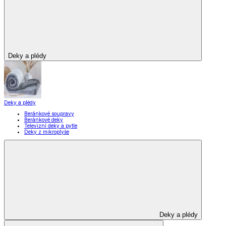
Vybavení kuchyně
Vybavení kuchyně
Vaření
Pečení
Stolování
Kuchyňské spotřebiče
Kuchyňské pomůcky
Skladování
Nápoje
Zavařování
Vybavení kuchyně