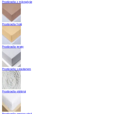
Zobrazit vše
Vše z Záclony a závěsy
Hotové záclony
Voálové záclony a závěsy
Závěsy
Doplňky k záclonám