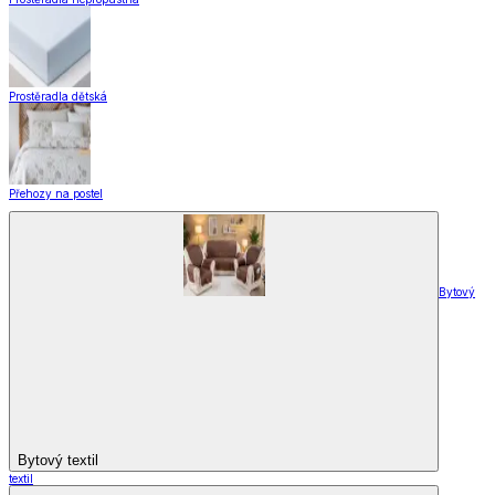
Designové kolekce
Domácnost a bydlení
Domácnost a bydlení