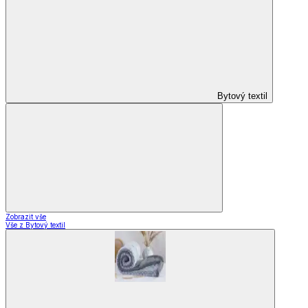
Domácnost
a bydlení
Zobrazit vše
Vše z Domácnost a bydlení