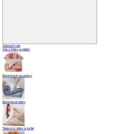
Zobrazit vše
Vše z Vybavení kuchyně
Vaření
Pečení
Stolování