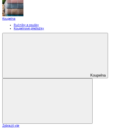
Pomůcky pro úklid a čištění
Praní a žehlení
Drobné opravy
Úložné boxy a vakuové pytle
EkoDrogerie