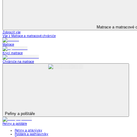
Televizní deky a pytle
Deky z mikroplyše
Deky a plédy
Zobrazit vše
Vše z Deky a plédy
Beránkové soupravy
Beránkové deky
Televizní deky a pytle
Deky z mikroplyše