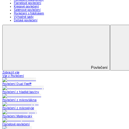
Prostěradla
Zobrazit vše
Vše z Prostěradla
Prostěradla z mikroplyše
Prostěradla froté
Prostěradla jersey
Prostěradla s elastanem
Prostěradla plátěná
Prostěradla nepropustná
Prostěradla dětská
Přehozy na postel
Bytový text