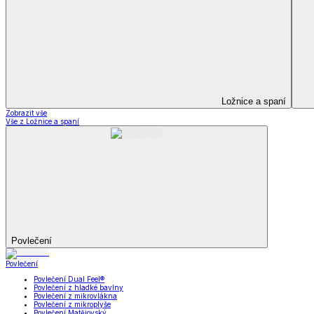
Soupravy
Prostěradla
Prostěradla
Prostěradla z mikroplyše
Prostěradla froté
Prostěradla jersey
Prostěradla s elastanem
Prostěradla plátěná
Prostěradla nepropustná
Prostěradla dětská