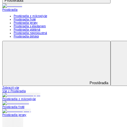
Koupelna
Koupelna
Ručníky a osušky
Koupelnové předložky
Koupelna
Zobrazit vše
Vše z Koupelna
Ručníky a osušky
Koupelnové předložky