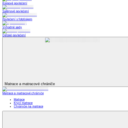
Bytový textil
Bytový textil
Zobrazit vše
Vše z Bytový textil
Deky a plédy
Deky a plédy
Beránkové soupravy
Beránkové deky