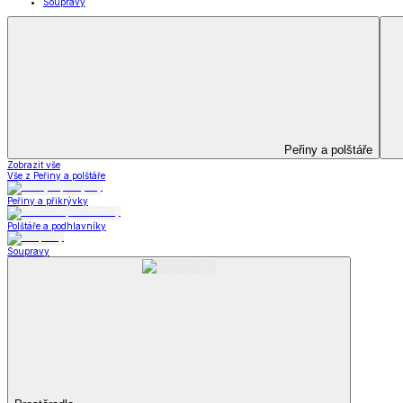
Kuchyňský a jídelní textil
Kuchyňský a jídelní textil
Kuchyňské zástěry a chňapky
Utěrky
Ubrusy a prostírání
Kuchyňský a jídelní tex
Zobrazit vše
Vše z Kuchyňský a jídelní textil
Kuchyňské zástěry a chňapky
Utěrky
Ubrusy a prostírání