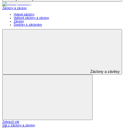
Záclony a závěsy
Hotové záclony
Voálové záclony a závěsy
Závěsy
Doplňky k záclonám
Záclony a závěsy
Zobrazit vše
Vše z Záclony a závěsy