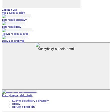
Zobrazit vše
Vše z Deky a plédy
Beránkové soupravy
Beránkové deky
Televizní deky a pytle
Deky z mikroplyše
Kuchyňský a jídelní textil
Kuchyňský a jídelní textil
Kuchyňské zástěry a chňapky
Utěrky
Ubrusy a prostírání