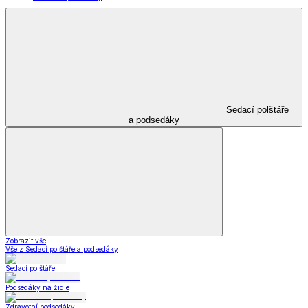
Sedací polštáře
a podsedáky
Zobrazit vše
Vše z Sedací polštáře a podsedáky
Sedací polštáře
Podsedáky na židle
Zdravotní podsedáky