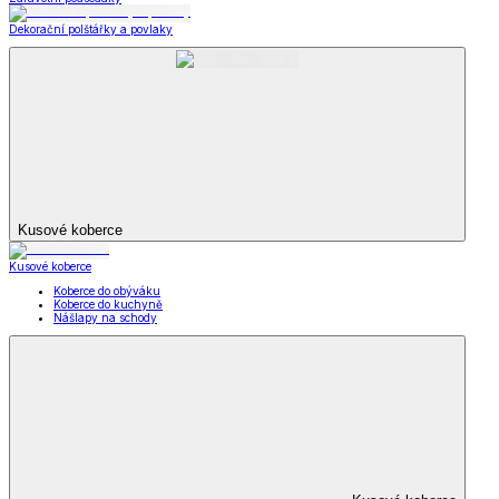
Dekorační polštářky a povlaky
Kusové koberce
Kusové koberce
Koberce do obýváku
Koberce do kuchyně
Nášlapy na schody