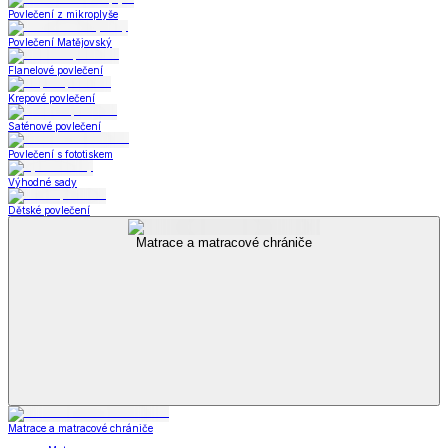
Povlečení z mikroplyše
Povlečení Matějovský
Flanelové povlečení
Krepové povlečení
Saténové povlečení
Povlečení s fototiskem
Výhodné sady
Dětské povlečení
Matrace a matracové chrániče
Matrace a matracové chrániče