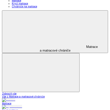
Matrace
Krycí matrace
Chrániče na matrace
Matrace
a matracové chrániče
Zobrazit vše
Vše z Matrace a matracové chrániče
Matrace