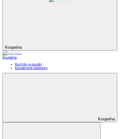
Koupelna
Koupelna
Ručníky a osušky
Koupelnové předložky
Koupelna