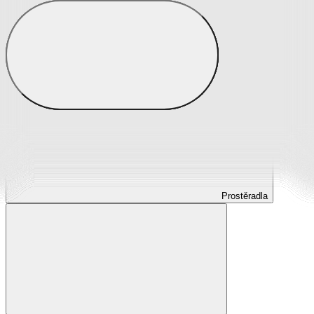
Prostěradla
Prostěradla z mikroplyše
Prostěradla froté
Prostěradla jersey
Prostěradla s elastanem
Prostěradla plátěná
Prostěradla nepropustná
Prostěradla dětská
Prostěradla