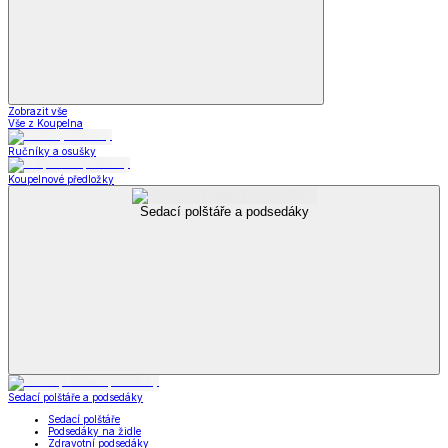
Zobrazit vše
Vše z Koupelna
Ručníky a osušky
Koupelnové předložky
Sedací polštáře a podsedáky
Sedací polštáře a podsedáky
Sedací polštáře
Podsedáky na židle
Zdravotní podsedáky