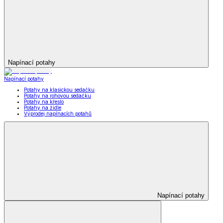
Napínací potahy
Napínací potahy
Potahy na klasickou sedačku
Potahy na rohovou sedačku
Potahy na křeslo
Potahy na židle
Výprodej napínacích potahů
Napínací potahy