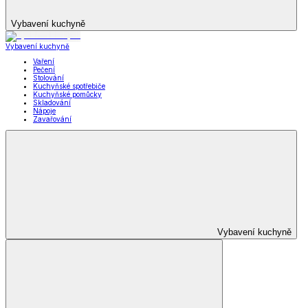
Vybavení kuchyně
Vybavení kuchyně
Vaření
Pečení
Stolování
Kuchyňské spotřebiče
Kuchyňské pomůcky
Skladování
Nápoje
Zavařování
Vybavení kuchyně