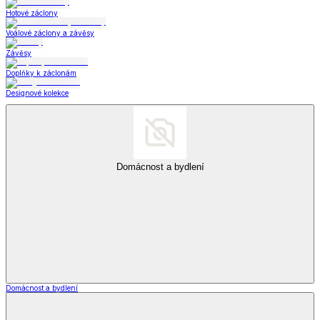
Hotové záclony
Voálové záclony a závěsy
Závěsy
Doplňky k záclonám
Designové kolekce
Domácnost a bydlení
Domácnost a bydlení