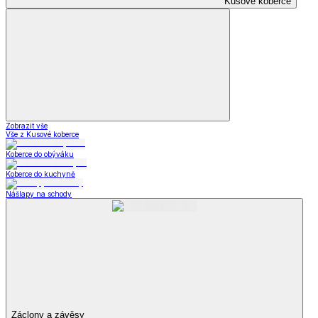
Kusové koberce
Zobrazit vše
Vše z Kusové koberce
Koberce do obýváku
Koberce do kuchyně
Nášlapy na schody
Záclony a závěsy