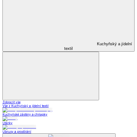
Kuchyňský a jídelní
textil
Zobrazit vše
Vše z Kuchyňský a jídelní textil
Kuchyňské zástěry a chňapky
Utěrky
Ubrusy a prostírání