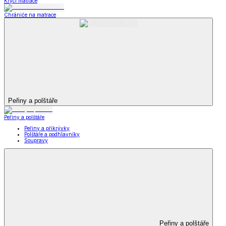
Krycí matrace
Chrániče na matrace
Peřiny a polštáře
Peřiny a polštáře
Peřiny a přikrývky
Polštáře a podhlavníky
Soupravy
Peřiny a polštáře