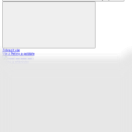
Zobrazit vše
Vše z Peřiny a polštáře
Peřiny a přikrývky
Polštáře a podhlavníky
Soupravy
Prostěradla