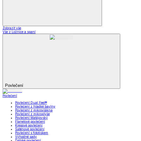
Zobrazit vše
Vše z Ložnice a spaní
Povlečení
Povlečení
Povlečení Dual Feel®
Povlečení z hladké bavlny
Povlečení z mikrovlákna
Povlečení z mikroplyše
Povlečení Matějovský
Flanelové povlečení
Krepové povlečení
Saténové povlečení
Povlečení s fototiskem
Výhodné sady
Dětské povlečení