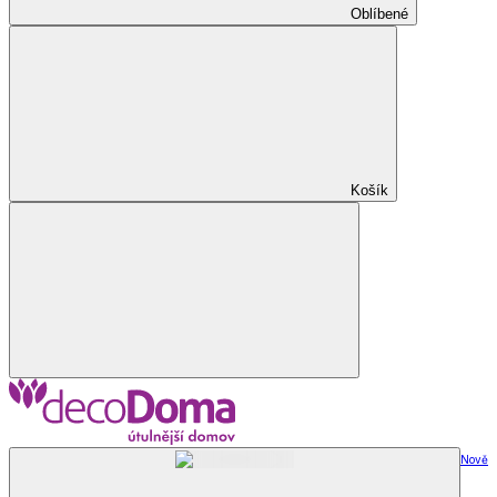
Oblíbené
Košík
Nově