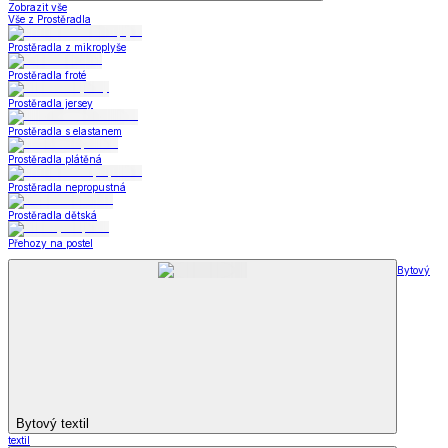
Zobrazit vše
Vše z Prostěradla
Prostěradla z mikroplyše
Prostěradla froté
Prostěradla jersey
Prostěradla s elastanem
Prostěradla plátěná
Prostěradla nepropustná
Prostěradla dětská
Přehozy na postel
Bytový
Bytový textil
textil