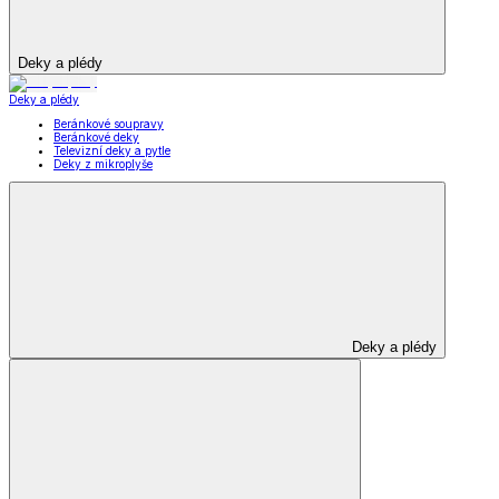
Deky a plédy
Deky a plédy
Beránkové soupravy
Beránkové deky
Televizní deky a pytle
Deky z mikroplyše
Deky a plédy