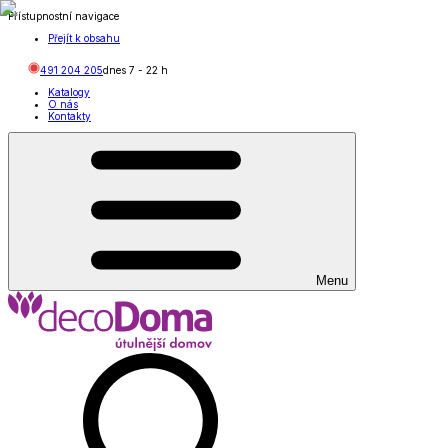
Přístupnostní navigace
Přejít k obsahu
491 204 205
dnes
7
-
22
h
Katalogy
O nás
Kontakty
Menu