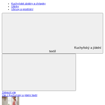
Zobrazit vše
Vše z Vybavení kuchyně
Vaření
Pečení
Stolování
Kuchyňské spotřebiče