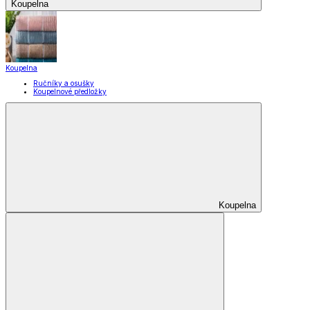
Domácnost a úklid
Domácnost a úklid
Praktičtí pomocníci
Pomůcky pro úklid a čištění
Praní a žehlení
Drobné opravy
Úložné boxy a vakuové pytle
EkoDrogerie
Pro mazlíčky
Zábava a volný čas
Pro děti
Domácnost a úklid