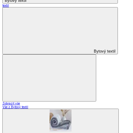
Hotové záclony
Voálové záclony a závěsy
Závěsy
Doplňky k záclonám
Designové kolekce