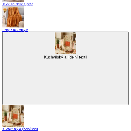
Vybavení kuchyně
Vaření
Pečení
Stolování
Kuchyňské spotřebiče
Kuchyňské pomůcky
Skladování
Nápoje
Zavařování
Vybavení kuchyně