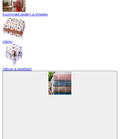
Kuchyňské pomůcky
Skladování
Nápoje
Zavařování