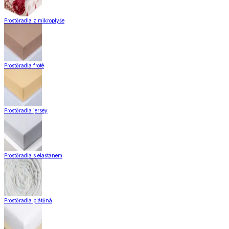
Koberce do kuchyně
Nášlapy na schody
Záclony a závěsy