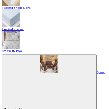
Záclony a závěsy
Hotové záclony
Voálové záclony a závěsy
Závěsy
Doplňky k záclonám
Záclony a závěsy
Zobrazit vše
Vše z Záclony a závěsy