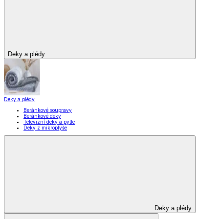
Deky a plédy
Deky a plédy
Beránkové soupravy
Beránkové deky
Televizní deky a pytle
Deky z mikroplyše
Deky a plédy