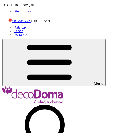
Přístupnostní navigace
Přejít k obsahu
491 204 205
dnes
7
-
22
h
Katalogy
O nás
Kontakty
Menu