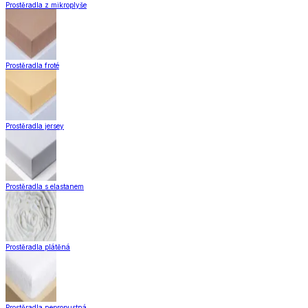
Prostěradla z mikroplyše
Prostěradla froté
Prostěradla jersey
Prostěradla s elastanem
Prostěradla plátěná
Prostěradla nepropustná