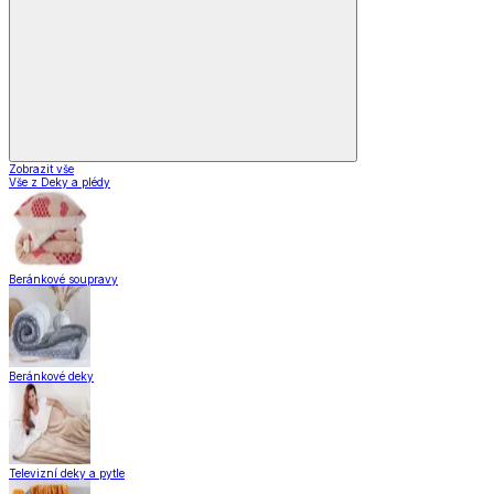
Zobrazit vše
Vše z Deky a plédy
Beránkové soupravy
Beránkové deky
Televizní deky a pytle