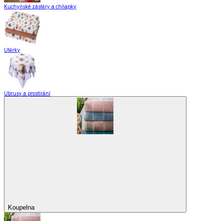
Kuchyňské zástěry a chňapky
Utěrky
Ubrusy a prostírání
Koupelna