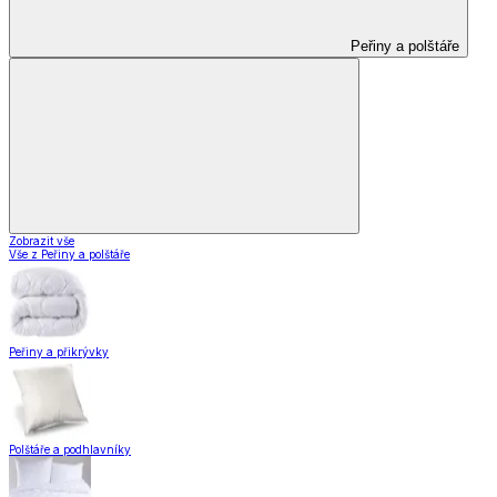
Peřiny a polštáře
Zobrazit vše
Vše z Peřiny a polštáře
Peřiny a přikrývky
Polštáře a podhlavníky