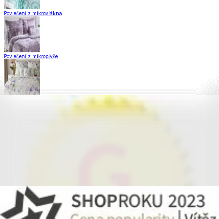
Povlečení z mikrovlákna
Povlečení z mikroplyše
Povlečení Matějovský
Flanelové povlečení
Krepové povlečení