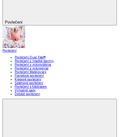
Povlečení
Povlečení
Povlečení Dual Feel®
Povlečení z hladké bavlny
Povlečení z mikrovlákna
Povlečení z mikroplyše
Povlečení Matějovský
Flanelové povlečení
Krepové povlečení
Saténové povlečení
Povlečení s fototiskem
Výhodné sady
Dětské povlečení