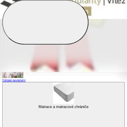
Saténové povlečení
Povlečení s fototiskem
Výhodné sady
Dětské povlečení
Matrace a matracové chrániče