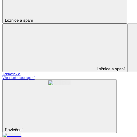
Kuchyňský a jídelní textil
Kuchyňský a jídelní textil
Kuchyňské zástěry a chňapky
Utěrky
Ubrusy a prostírání
Kuchyňský a jídelní tex
Zobrazit vše
Vše z Kuchyňský a jídelní textil
Kuchyňské zástěry a chňapky
Utěrky
Ubrusy a prostírání