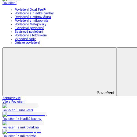
Koupelna
Koupelna
Ručníky a osušky
Koupelnové předložky
Koupelna
Zobrazit vše
Vše z Koupelna
Ručníky a osušky
Koupelnové předložky