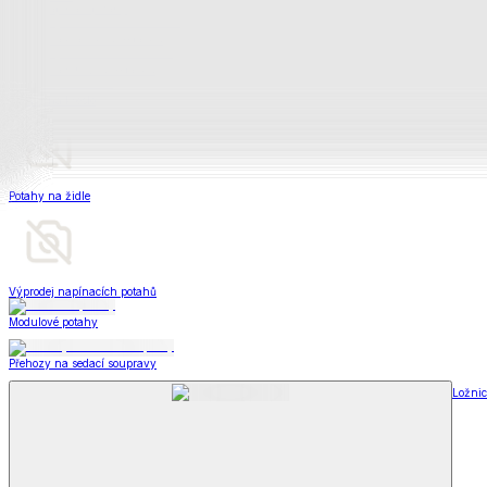
Deky a plédy
Zobrazit vše
Vše z Deky a plédy
Beránkové soupravy
Beránkové deky
Televizní deky a pytle
Deky z mikroplyše