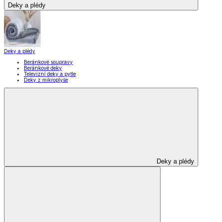
Deky a plédy
Deky a plédy
Beránkové soupravy
Beránkové deky
Televizní deky a pytle
Deky z mikroplyše
Deky a plédy