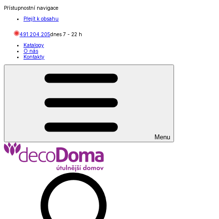
Přístupnostní navigace
Přejít k obsahu
491 204 205
dnes
7
-
22
h
Katalogy
O nás
Kontakty
Menu