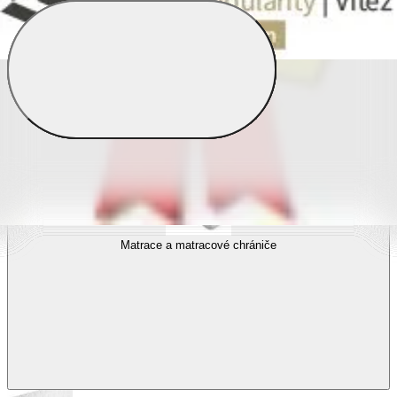
Povlečení s fototiskem
Výhodné sady
Dětské povlečení
Matrace a matracové chrániče