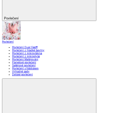
Povlečení
Povlečení
Povlečení Dual Feel®
Povlečení z hladké bavlny
Povlečení z mikrovlákna
Povlečení z mikroplyše
Povlečení Matějovský
Flanelové povlečení
Saténové povlečení
Povlečení s fototiskem
Výhodné sady
Dětské povlečení