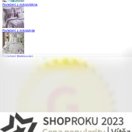
Povlečení z mikrovlákna
Povlečení z mikroplyše
Povlečení Matějovský
Flanelové povlečení
Saténové povlečení