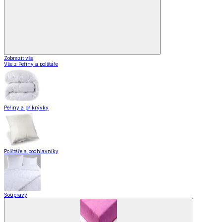
Zobrazit vše
Vše z Peřiny a polštáře
Peřiny a přikrývky
Polštáře a podhlavníky
Soupravy