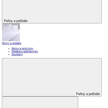
Peřiny a polštáře
Peřiny a polštáře
Peřiny a přikrývky
Polštáře a podhlavníky
Soupravy
Peřiny a polštáře