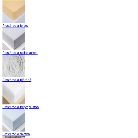
Prostěradla jersey
Prostěradla s elastanem
Prostěradla plátěná
Prostěradla nepropustná
Prostěradla dětská