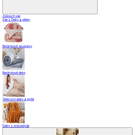
Zobrazit vše
Vše z Deky a plédy
Beránkové soupravy
Beránkové deky
Televizní deky a pytle
Deky z mikroplyše