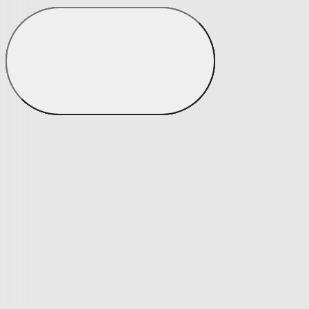
Potahy
Zobrazit vše
Vše z Potahy
Napínací potahy
Napínací potahy
Potahy na klasickou sedačku
Potahy na rohovou sedačku
Potahy na křeslo
Potahy na židle
Výprodej napínacích potahů