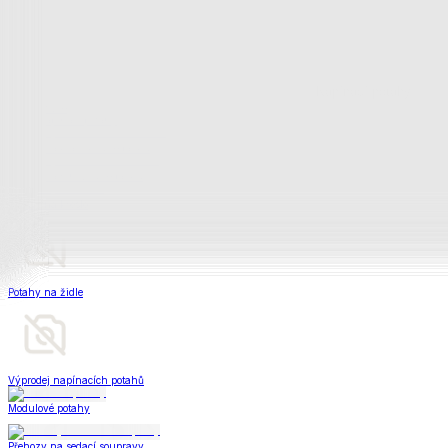
Napínací potahy
Zobrazit vše
Vše z Napínací potahy
Potahy na klasickou sedačku
Potahy na rohovou sedačku
Potahy na křeslo
Potahy na židle
Výprodej napínacích potahů
Modulové potahy
Přehozy na sedací soupravy