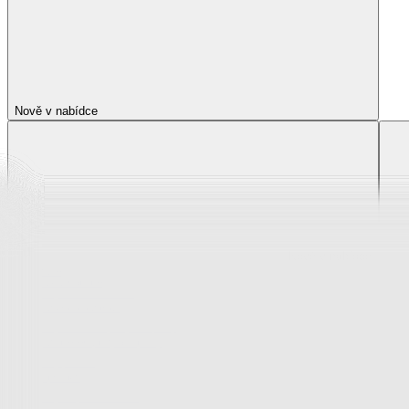
Nově v nabídce
Nově v nabídce
Zobrazit vše
Vše z Nově v nabídce
Novinky z krása a zdraví
Novinky z oblečení, boty a doplňky
Novinky pro děti
Novinky z bytového textilu