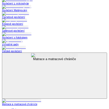
Povlečení z mikroplyše
Povlečení Matějovský
Flanelové povlečení
Krepové povlečení
Saténové povlečení
Povlečení s fototiskem
Výhodné sady
Dětské povlečení
Matrace a matracové chrániče
Matrace a matracové chrániče