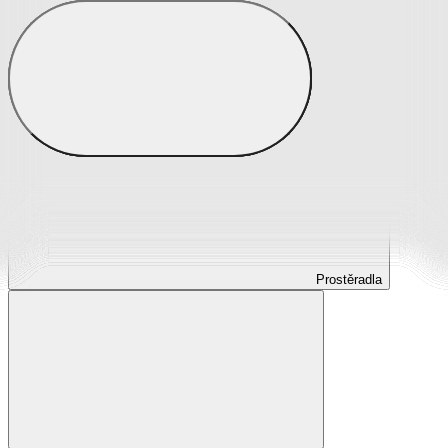
Prostěradla
Prostěradla z mikroplyše
Prostěradla froté
Prostěradla jersey
Prostěradla s elastanem
Prostěradla plátěná
Prostěradla nepropustná
Prostěradla dětská
Prostěradla