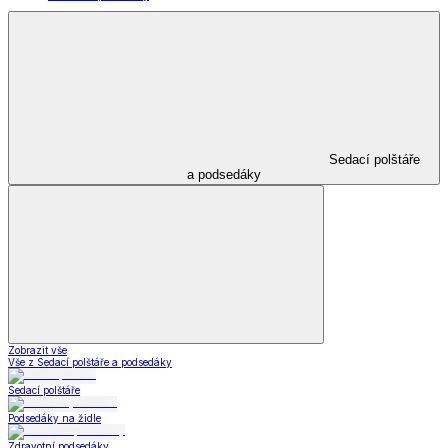
Sedací polštáře
a podsedáky
Zobrazit vše
Vše z Sedací polštáře a podsedáky
Sedací polštáře
Podsedáky na židle
Zdravotní podsedáky