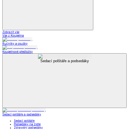
Zobrazit vše
Vše z Koupelna
Ručníky a osušky
Koupelnové předložky
Sedací polštáře a podsedáky
Sedací polštáře a podsedáky
Sedací polštáře
Podsedáky na židle
Zdravotní podsedáky