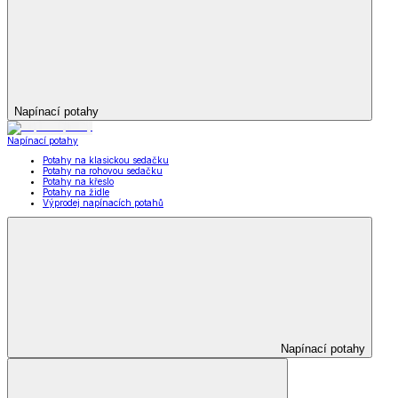
Napínací potahy
Napínací potahy
Potahy na klasickou sedačku
Potahy na rohovou sedačku
Potahy na křeslo
Potahy na židle
Výprodej napínacích potahů
Napínací potahy