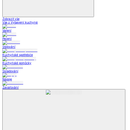
Zobrazit vše
Vše z Vybavení kuchyně
Vaření
Pečení
Stolování
Kuchyňské spotřebiče
Kuchyňské pomůcky
Skladování
Nápoje
Zavařování