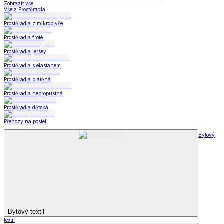
Zobrazit vše
Vše z Prostěradla
Prostěradla z mikroplyše
Prostěradla froté
Prostěradla jersey
Prostěradla s elastanem
Prostěradla plátěná
Prostěradla nepropustná
Prostěradla dětská
Přehozy na postel
Bytový
Bytový textil
textil