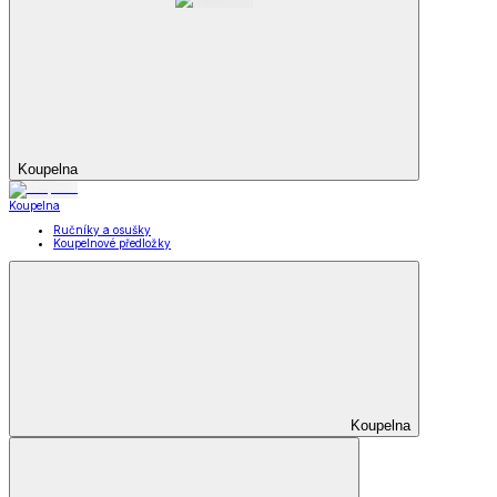
Koupelna
Koupelna
Ručníky a osušky
Koupelnové předložky
Koupelna