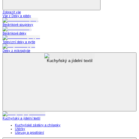
Zobrazit vše
Vše z Deky a plédy
Beránkové soupravy
Beránkové deky
Televizní deky a pytle
Deky z mikroplyše
Kuchyňský a jídelní textil
Kuchyňský a jídelní textil
Kuchyňské zástěry a chňapky
Utěrky
Ubrusy a prostírání