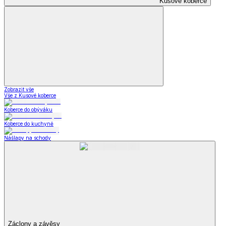
Kusové koberce
Zobrazit vše
Vše z Kusové koberce
Koberce do obýváku
Koberce do kuchyně
Nášlapy na schody
Záclony a závěsy