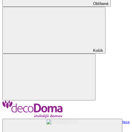
Oblíbené
Košík
Nově