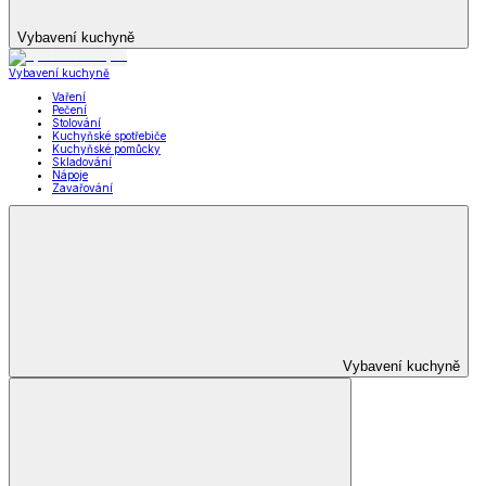
Vybavení kuchyně
Vybavení kuchyně
Vaření
Pečení
Stolování
Kuchyňské spotřebiče
Kuchyňské pomůcky
Skladování
Nápoje
Zavařování
Vybavení kuchyně