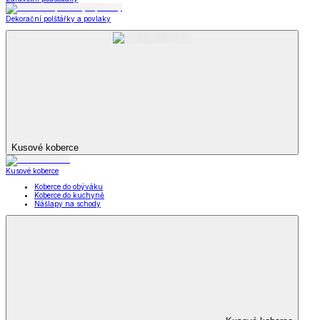
Dekorační polštářky a povlaky
Kusové koberce
Kusové koberce
Koberce do obýváku
Koberce do kuchyně
Nášlapy na schody