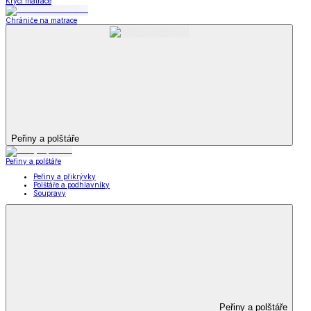
Krycí matrace
Chrániče na matrace
Peřiny a polštáře
Peřiny a polštáře
Peřiny a přikrývky
Polštáře a podhlavníky
Soupravy
Peřiny a polštáře