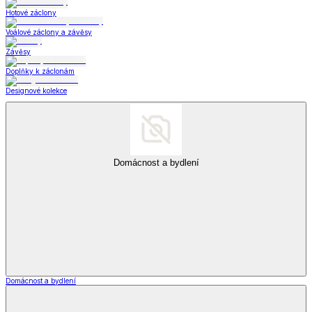
Hotové záclony
Voálové záclony a závěsy
Závěsy
Doplňky k záclonám
Designové kolekce
Domácnost a bydlení
Domácnost a bydlení