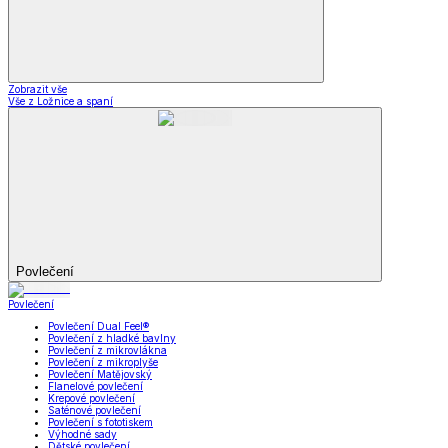
Zobrazit vše
Vše z Ložnice a spaní
Povlečení
Povlečení
Povlečení Dual Feel®
Povlečení z hladké bavlny
Povlečení z mikrovlákna
Povlečení z mikroplyše
Povlečení Matějovský
Flanelové povlečení
Krepové povlečení
Saténové povlečení
Povlečení s fototiskem
Výhodné sady
Dětské povlečení