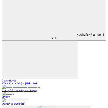
Kuchyňský a jídelní
textil
Zobrazit vše
Vše z Kuchyňský a jídelní textil
Kuchyňské zástěry a chňapky
Utěrky
Ubrusy a prostírání