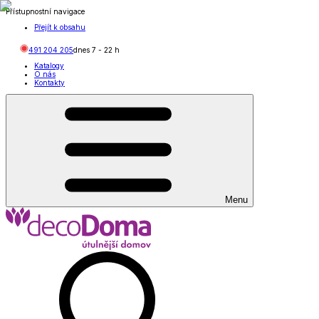
Přístupnostní navigace
Přejít k obsahu
491 204 205
dnes
7
-
22
h
Katalogy
O nás
Kontakty
Menu