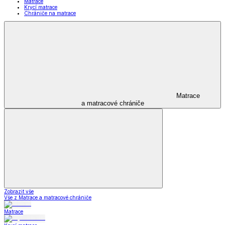
Matrace
Krycí matrace
Chrániče na matrace
Matrace
a matracové chrániče
Zobrazit vše
Vše z Matrace a matracové chrániče
Matrace