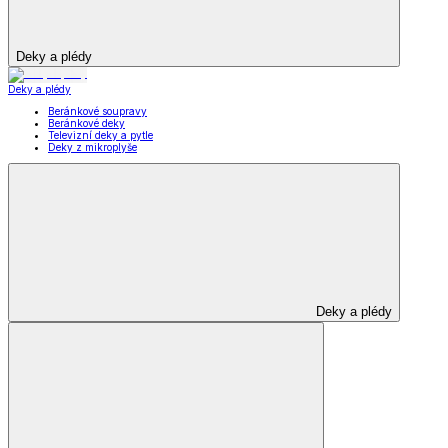
Deky a plédy
Deky a plédy
Beránkové soupravy
Beránkové deky
Televizní deky a pytle
Deky z mikroplyše
Deky a plédy