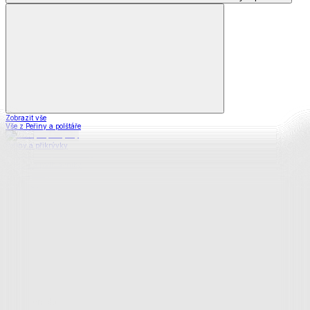
Zobrazit vše
Vše z Peřiny a polštáře
Peřiny a přikrývky
Polštáře a podhlavníky
Soupravy
Prostěradla