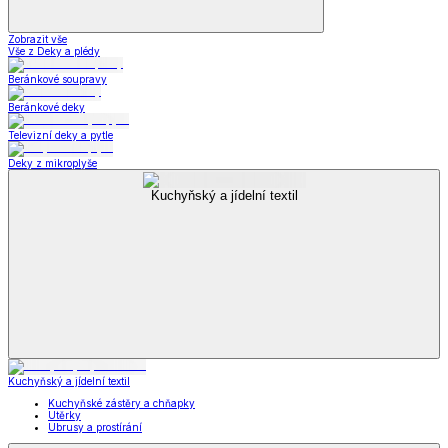
Zobrazit vše
Vše z Deky a plédy
Beránkové soupravy
Beránkové deky
Televizní deky a pytle
Deky z mikroplyše
Kuchyňský a jídelní textil
Kuchyňský a jídelní textil
Kuchyňské zástěry a chňapky
Utěrky
Ubrusy a prostírání