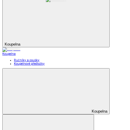
Koupelna
Koupelna
Ručníky a osušky
Koupelnové předložky
Koupelna