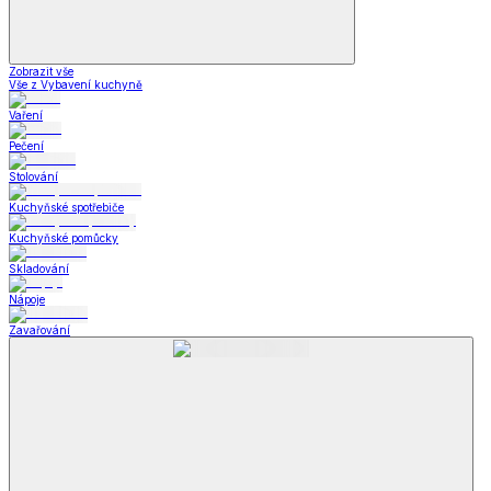
Zobrazit vše
Vše z Vybavení kuchyně
Vaření
Pečení
Stolování
Kuchyňské spotřebiče
Kuchyňské pomůcky
Skladování
Nápoje
Zavařování