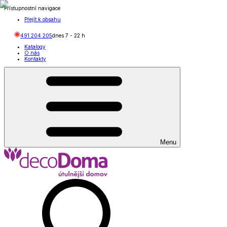
Přístupnostní navigace
Přejít k obsahu
491 204 205
dnes
7
-
22
h
Katalogy
O nás
Kontakty
Menu