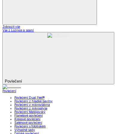
Zobrazit vše
Vše z Ložnice a spaní
Povlečení
Povlečení
Povlečení Dual Feel®
Povlečení z hladké bavlny
Povlečení z mikrovlákna
Povlečení z mikroplyše
Povlečení Matějovský
Flanelové povlečení
Krepové povlečení
Saténové povlečení
Povlečení s fototiskem
Výhodné sady
Dětské povlečení