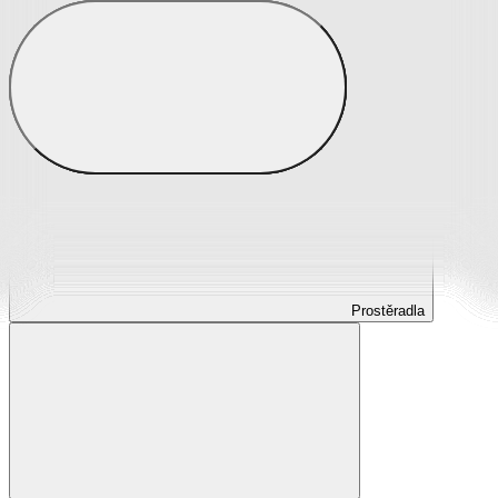
Prostěradla
Prostěradla z mikroplyše
Prostěradla froté
Prostěradla jersey
Prostěradla s elastanem
Prostěradla plátěná
Prostěradla nepropustná
Prostěradla dětská
Prostěradla