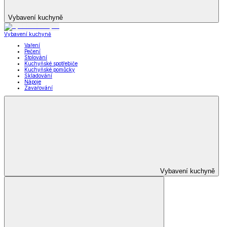
Vybavení kuchyně
Vybavení kuchyně
Vaření
Pečení
Stolování
Kuchyňské spotřebiče
Kuchyňské pomůcky
Skladování
Nápoje
Zavařování
Vybavení kuchyně