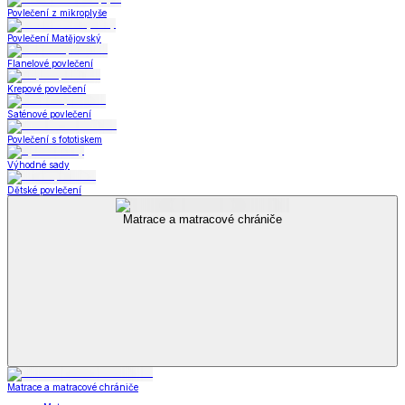
Povlečení z mikroplyše
Povlečení Matějovský
Flanelové povlečení
Krepové povlečení
Saténové povlečení
Povlečení s fototiskem
Výhodné sady
Dětské povlečení
Matrace a matracové chrániče
Matrace a matracové chrániče