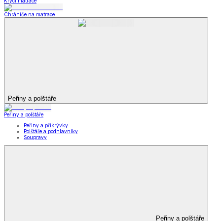
Krycí matrace
Chrániče na matrace
Peřiny a polštáře
Peřiny a polštáře
Peřiny a přikrývky
Polštáře a podhlavníky
Soupravy
Peřiny a polštáře