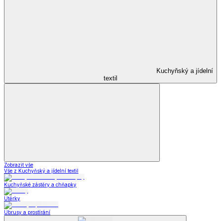
Kuchyňský a jídelní
textil
Zobrazit vše
Vše z Kuchyňský a jídelní textil
Kuchyňské zástěry a chňapky
Utěrky
Ubrusy a prostírání