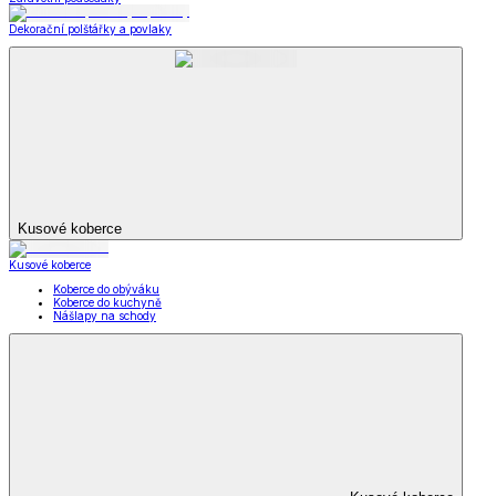
Dekorační polštářky a povlaky
Kusové koberce
Kusové koberce
Koberce do obýváku
Koberce do kuchyně
Nášlapy na schody