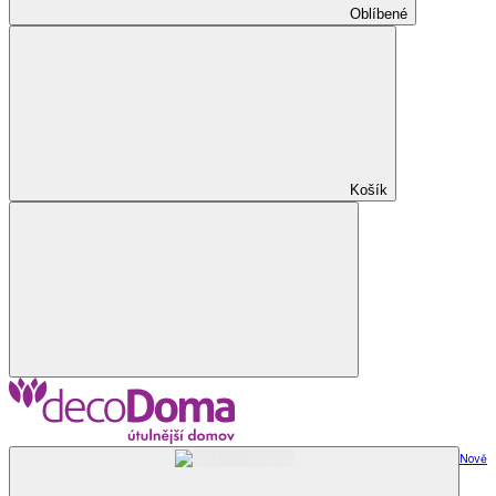
Oblíbené
Košík
Nově