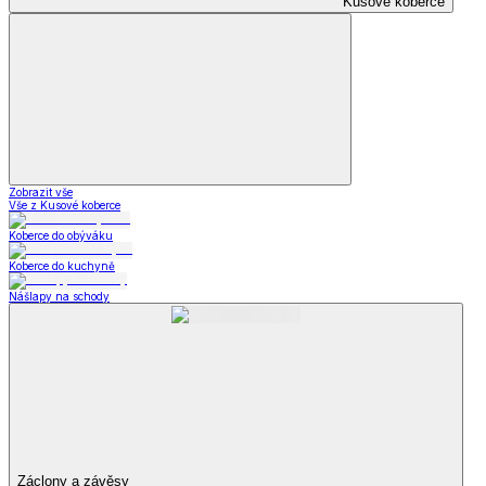
Kusové koberce
Zobrazit vše
Vše z Kusové koberce
Koberce do obýváku
Koberce do kuchyně
Nášlapy na schody
Záclony a závěsy