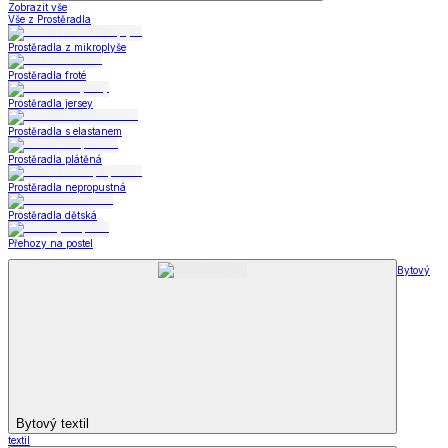
Zobrazit vše
Vše z Prostěradla
Prostěradla z mikroplyše
Prostěradla froté
Prostěradla jersey
Prostěradla s elastanem
Prostěradla plátěná
Prostěradla nepropustná
Prostěradla dětská
Přehozy na postel
Bytový
Bytový textil
textil