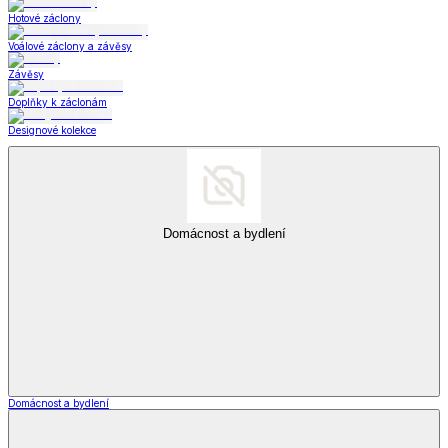
Hotové záclony
Voálové záclony a závěsy
Závěsy
Doplňky k záclonám
Designové kolekce
Domácnost a bydlení
Domácnost a bydlení