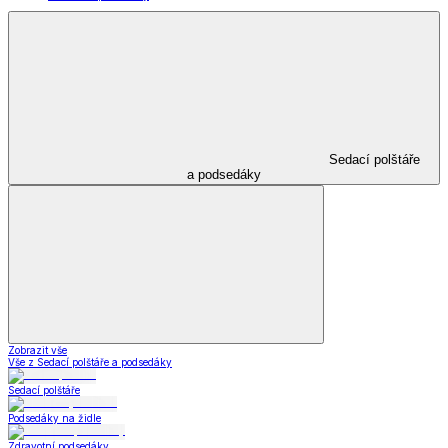
Sedací polštáře
a podsedáky
Zobrazit vše
Vše z Sedací polštáře a podsedáky
Sedací polštáře
Podsedáky na židle
Zdravotní podsedáky