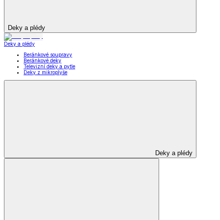
Deky a plédy
Deky a plédy
Beránkové soupravy
Beránkové deky
Televizní deky a pytle
Deky z mikroplyše
Deky a plédy