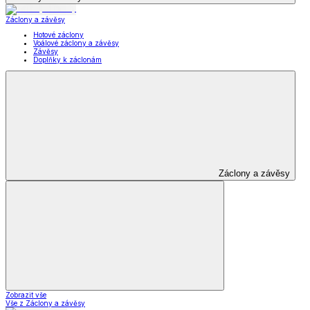
Záclony a závěsy
Hotové záclony
Voálové záclony a závěsy
Závěsy
Doplňky k záclonám
Záclony a závěsy
Zobrazit vše
Vše z Záclony a závěsy