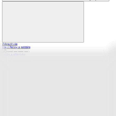
Zobrazit vše
Vše z Peřiny a polštáře
Peřiny a přikrývky
Polštáře a podhlavníky
Soupravy
Prostěradla