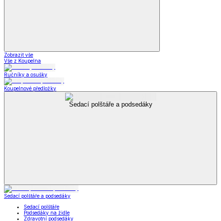
Zobrazit vše
Vše z Koupelna
Ručníky a osušky
Koupelnové předložky
Sedací polštáře a podsedáky
Sedací polštáře a podsedáky
Sedací polštáře
Podsedáky na židle
Zdravotní podsedáky