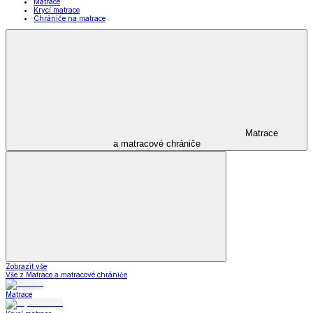
Matrace
Krycí matrace
Chrániče na matrace
Matrace
a matracové chrániče
Zobrazit vše
Vše z Matrace a matracové chrániče
Matrace