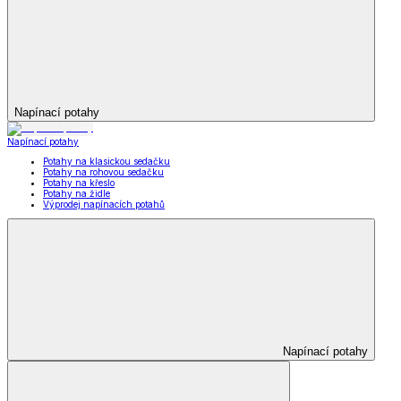
Napínací potahy
Napínací potahy
Potahy na klasickou sedačku
Potahy na rohovou sedačku
Potahy na křeslo
Potahy na židle
Výprodej napínacích potahů
Napínací potahy