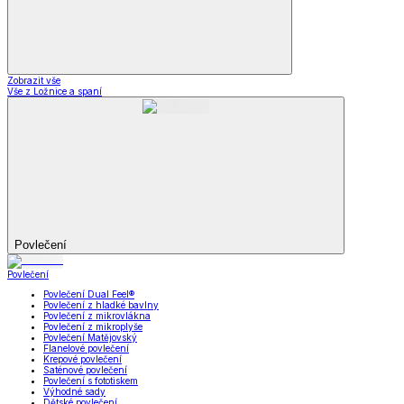
Zobrazit vše
Vše z Ložnice a spaní
Povlečení
Povlečení
Povlečení Dual Feel®
Povlečení z hladké bavlny
Povlečení z mikrovlákna
Povlečení z mikroplyše
Povlečení Matějovský
Flanelové povlečení
Krepové povlečení
Saténové povlečení
Povlečení s fototiskem
Výhodné sady
Dětské povlečení