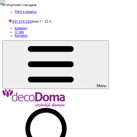
Přístupnostní navigace
Přejít k obsahu
491 204 205
dnes
7
-
22
h
Katalogy
O nás
Kontakty
Menu