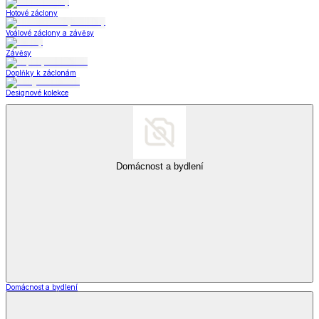
Hotové záclony
Voálové záclony a závěsy
Závěsy
Doplňky k záclonám
Designové kolekce
Domácnost a bydlení
Domácnost a bydlení