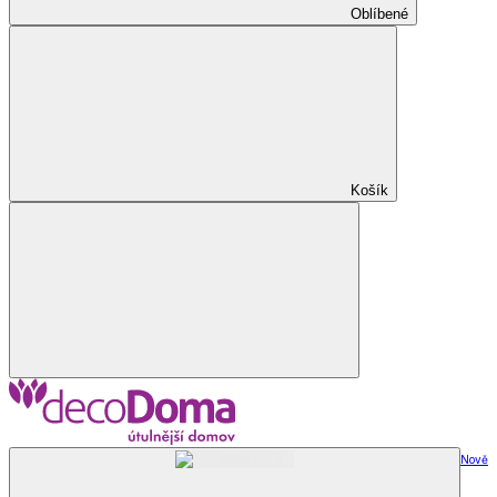
Oblíbené
Košík
Nově