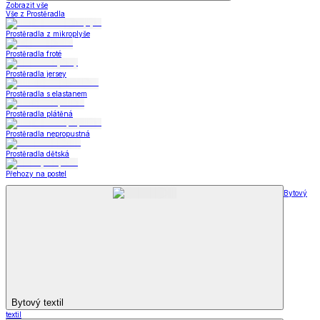
Zobrazit vše
Vše z Prostěradla
Prostěradla z mikroplyše
Prostěradla froté
Prostěradla jersey
Prostěradla s elastanem
Prostěradla plátěná
Prostěradla nepropustná
Prostěradla dětská
Přehozy na postel
Bytový
Bytový textil
textil