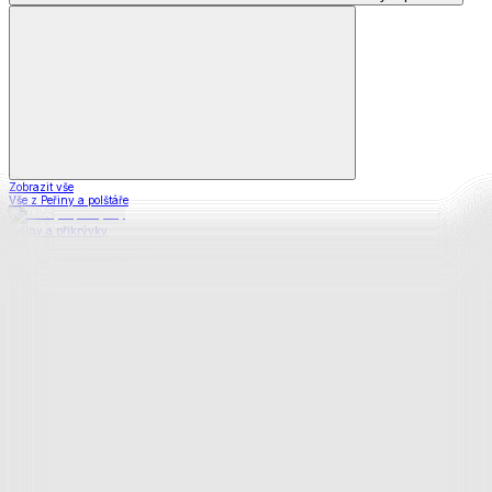
Zobrazit vše
Vše z Peřiny a polštáře
Peřiny a přikrývky
Polštáře a podhlavníky
Soupravy
Prostěradla