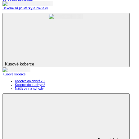
Dekorační polštářky a povlaky
Kusové koberce
Kusové koberce
Koberce do obýváku
Koberce do kuchyně
Nášlapy na schody