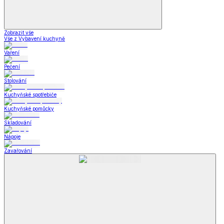
Zobrazit vše
Vše z Vybavení kuchyně
Vaření
Pečení
Stolování
Kuchyňské spotřebiče
Kuchyňské pomůcky
Skladování
Nápoje
Zavařování