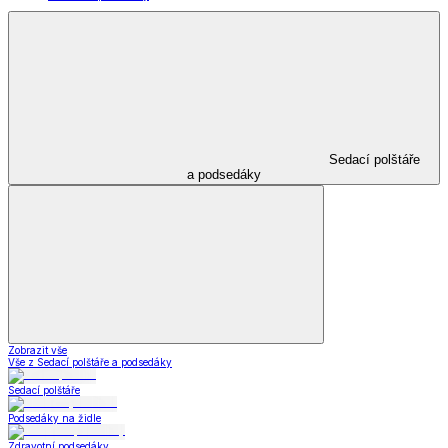
Sedací polštáře
a podsedáky
Zobrazit vše
Vše z Sedací polštáře a podsedáky
Sedací polštáře
Podsedáky na židle
Zdravotní podsedáky