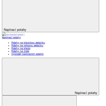
Napínací potahy
Napínací potahy
Potahy na klasickou sedačku
Potahy na rohovou sedačku
Potahy na křeslo
Potahy na židle
Výprodej napínacích potahů
Napínací potahy