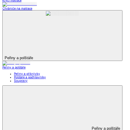
Krycí matrace
Chrániče na matrace
Peřiny a polštáře
Peřiny a polštáře
Peřiny a přikrývky
Polštáře a podhlavníky
Soupravy
Peřiny a polštáře