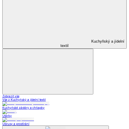
Kuchyňský a jídelní
textil
Zobrazit vše
Vše z Kuchyňský a jídelní textil
Kuchyňské zástěry a chňapky
Utěrky
Ubrusy a prostírání