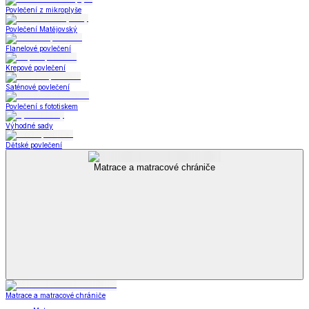
Povlečení z mikroplyše
Povlečení Matějovský
Flanelové povlečení
Krepové povlečení
Saténové povlečení
Povlečení s fototiskem
Výhodné sady
Dětské povlečení
Matrace a matracové chrániče
Matrace a matracové chrániče