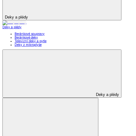
Deky a plédy
Deky a plédy
Beránkové soupravy
Beránkové deky
Televizní deky a pytle
Deky z mikroplyše
Deky a plédy