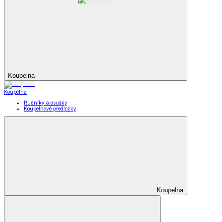
Koupelna
Koupelna
Ručníky a osušky
Koupelnové předložky
Koupelna