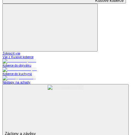
Kusové koberce
Zobrazit vše
Vše z Kusové koberce
Koberce do obýváku
Koberce do kuchyně
Nášlapy na schody
Záclony a závěsy