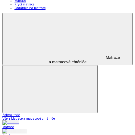
Matrace
Krycí matrace
Chrániče na matrace
Matrace
a matracové chrániče
Zobrazit vše
Vše z Matrace a matracové chrániče
Matrace