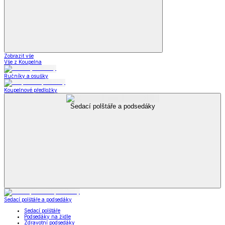
Zobrazit vše
Vše z Koupelna
Ručníky a osušky
Koupelnové předložky
Sedací polštáře a podsedáky
Sedací polštáře a podsedáky
Sedací polštáře
Podsedáky na židle
Zdravotní podsedáky