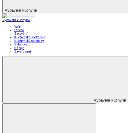
Vybavení kuchyně
Vybavení kuchyně
Vaření
Pečení
Stolování
Kuchyňské spotřebiče
Kuchyňské pomůcky
Skladování
Nápoje
Zavařování
Vybavení kuchyně