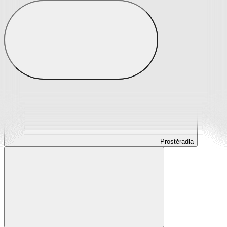
Prostěradla
Prostěradla z mikroplyše
Prostěradla froté
Prostěradla jersey
Prostěradla s elastanem
Prostěradla plátěná
Prostěradla nepropustná
Prostěradla dětská
Prostěradla