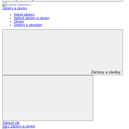
Záclony a závěsy
Hotové záclony
Voálové záclony a závěsy
Závěsy
Doplňky k záclonám
Záclony a závěsy
Zobrazit vše
Vše z Záclony a závěsy