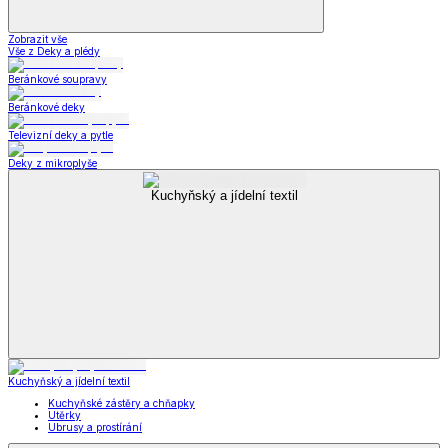
Zobrazit vše
Vše z Deky a plédy
Beránkové soupravy
Beránkové deky
Televizní deky a pytle
Deky z mikroplyše
Kuchyňský a jídelní textil
Kuchyňský a jídelní textil
Kuchyňské zástěry a chňapky
Utěrky
Ubrusy a prostírání