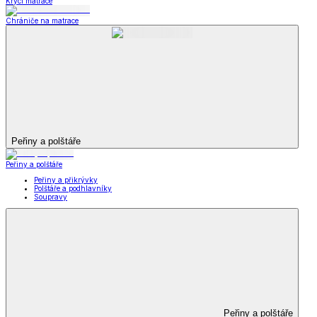
Krycí matrace
Chrániče na matrace
Peřiny a polštáře
Peřiny a polštáře
Peřiny a přikrývky
Polštáře a podhlavníky
Soupravy
Peřiny a polštáře