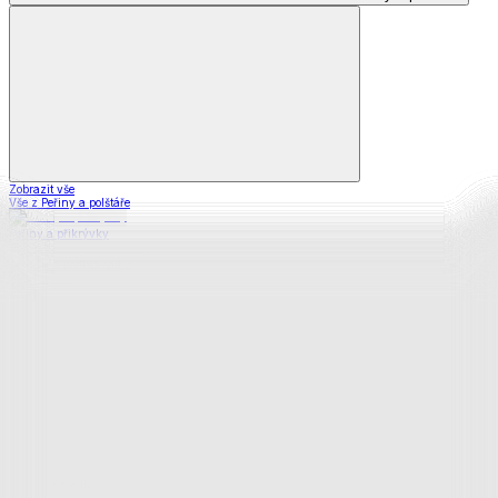
Zobrazit vše
Vše z Peřiny a polštáře
Peřiny a přikrývky
Polštáře a podhlavníky
Soupravy
Prostěradla