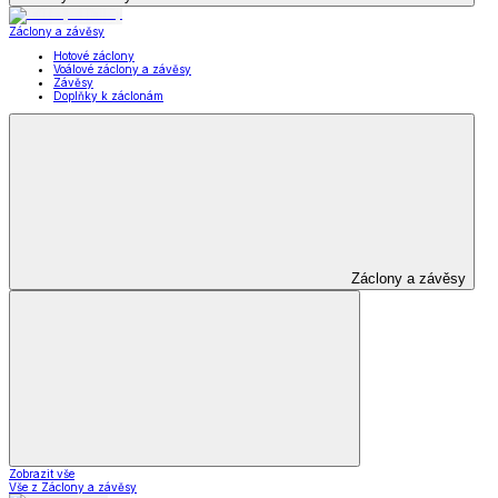
Záclony a závěsy
Hotové záclony
Voálové záclony a závěsy
Závěsy
Doplňky k záclonám
Záclony a závěsy
Zobrazit vše
Vše z Záclony a závěsy