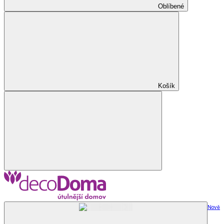
Oblíbené
Košík
Nově