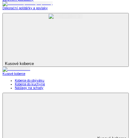
Dekorační polštářky a povlaky
Kusové koberce
Kusové koberce
Koberce do obýváku
Koberce do kuchyně
Nášlapy na schody