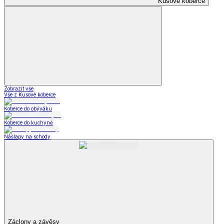
Kusové koberce
Zobrazit vše
Vše z Kusové koberce
Koberce do obýváku
Koberce do kuchyně
Nášlapy na schody
Záclony a závěsy