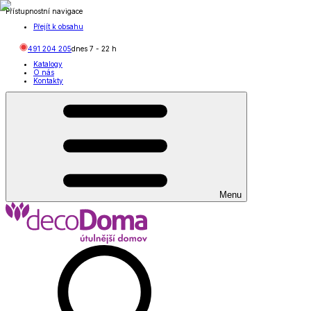
Přístupnostní navigace
Přejít k obsahu
491 204 205
dnes
7
-
22
h
Katalogy
O nás
Kontakty
Menu