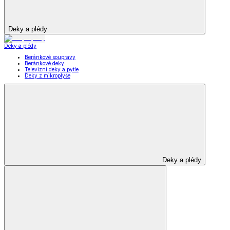
Deky a plédy
Deky a plédy
Beránkové soupravy
Beránkové deky
Televizní deky a pytle
Deky z mikroplyše
Deky a plédy