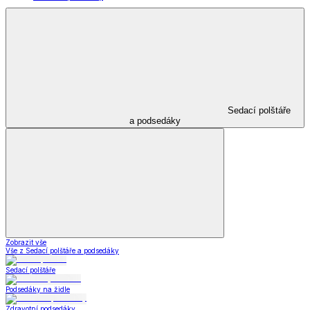
Sedací polštáře
a podsedáky
Zobrazit vše
Vše z Sedací polštáře a podsedáky
Sedací polštáře
Podsedáky na židle
Zdravotní podsedáky