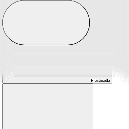
Prostěradla
Prostěradla z mikroplyše
Prostěradla froté
Prostěradla jersey
Prostěradla s elastanem
Prostěradla plátěná
Prostěradla nepropustná
Prostěradla dětská
Prostěradla