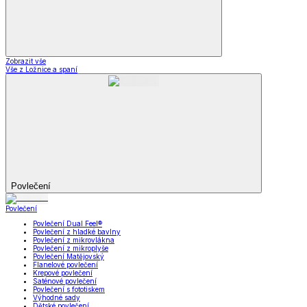
Zobrazit vše
Vše z Ložnice a spaní
Povlečení
Povlečení
Povlečení Dual Feel®
Povlečení z hladké bavlny
Povlečení z mikrovlákna
Povlečení z mikroplyše
Povlečení Matějovský
Flanelové povlečení
Krepové povlečení
Saténové povlečení
Povlečení s fototiskem
Výhodné sady
Dětské povlečení