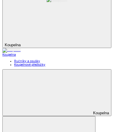
Koupelna
Koupelna
Ručníky a osušky
Koupelnové předložky
Koupelna