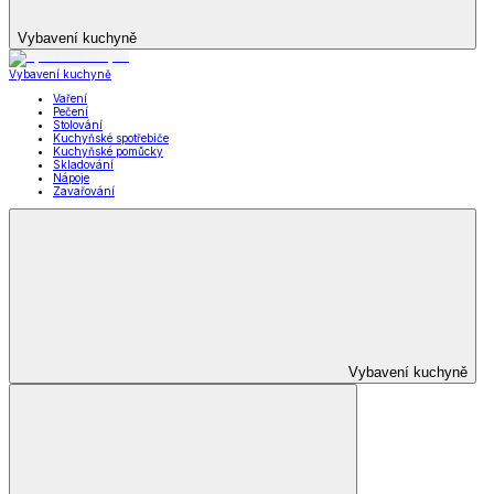
Vybavení kuchyně
Vybavení kuchyně
Vaření
Pečení
Stolování
Kuchyňské spotřebiče
Kuchyňské pomůcky
Skladování
Nápoje
Zavařování
Vybavení kuchyně