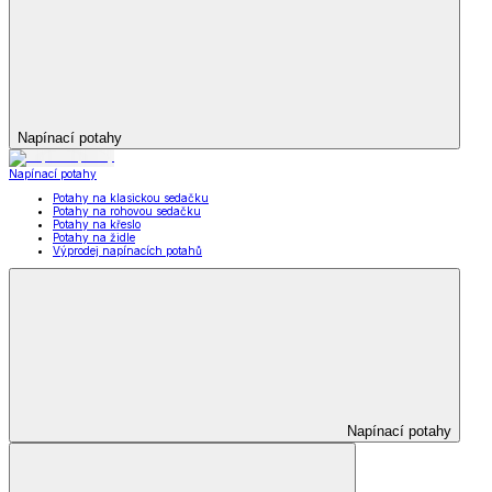
Napínací potahy
Napínací potahy
Potahy na klasickou sedačku
Potahy na rohovou sedačku
Potahy na křeslo
Potahy na židle
Výprodej napínacích potahů
Napínací potahy