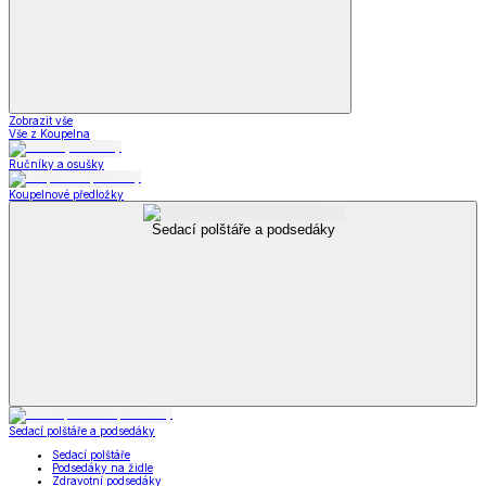
Zobrazit vše
Vše z Koupelna
Ručníky a osušky
Koupelnové předložky
Sedací polštáře a podsedáky
Sedací polštáře a podsedáky
Sedací polštáře
Podsedáky na židle
Zdravotní podsedáky