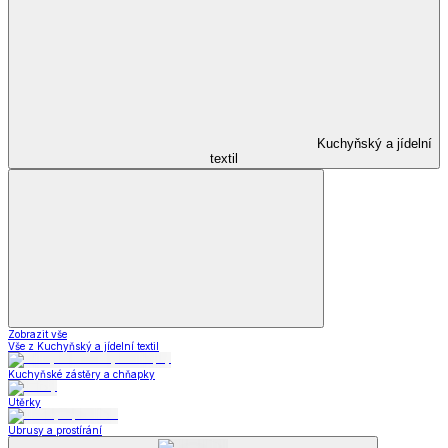
Kuchyňský a jídelní
textil
Zobrazit vše
Vše z Kuchyňský a jídelní textil
Kuchyňské zástěry a chňapky
Utěrky
Ubrusy a prostírání