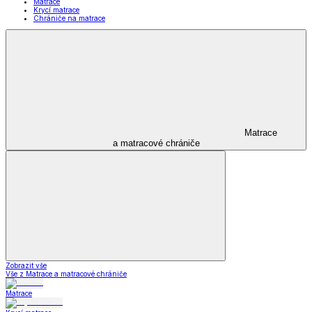
Matrace
Krycí matrace
Chrániče na matrace
Matrace
a matracové chrániče
Zobrazit vše
Vše z Matrace a matracové chrániče
Matrace