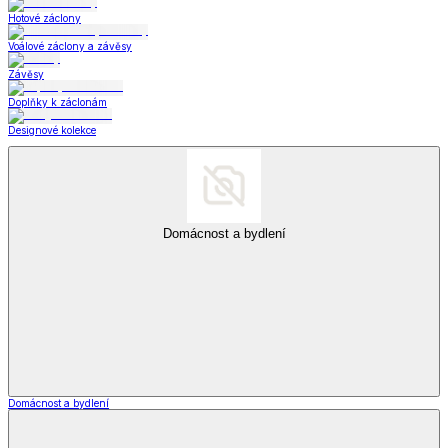
Hotové záclony
Voálové záclony a závěsy
Závěsy
Doplňky k záclonám
Designové kolekce
Domácnost a bydlení
Domácnost a bydlení