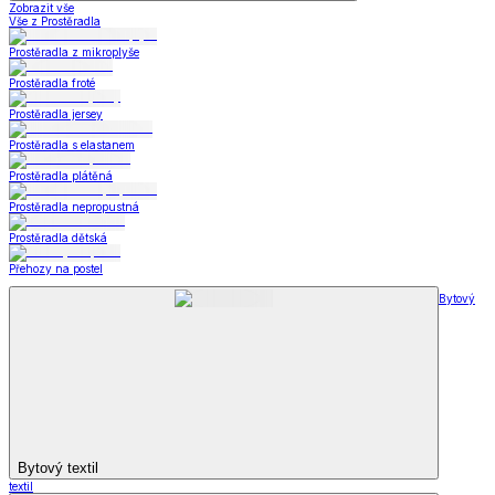
Zobrazit vše
Vše z Prostěradla
Prostěradla z mikroplyše
Prostěradla froté
Prostěradla jersey
Prostěradla s elastanem
Prostěradla plátěná
Prostěradla nepropustná
Prostěradla dětská
Přehozy na postel
Bytový
Bytový textil
textil