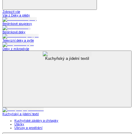
Zobrazit vše
Vše z Deky a plédy
Beránkové soupravy
Beránkové deky
Televizní deky a pytle
Deky z mikroplyše
Kuchyňský a jídelní textil
Kuchyňský a jídelní textil
Kuchyňské zástěry a chňapky
Utěrky
Ubrusy a prostírání