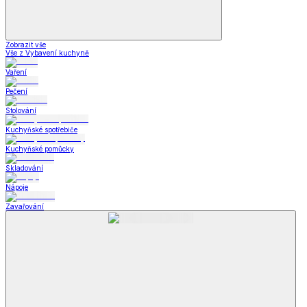
Zobrazit vše
Vše z Vybavení kuchyně
Vaření
Pečení
Stolování
Kuchyňské spotřebiče
Kuchyňské pomůcky
Skladování
Nápoje
Zavařování