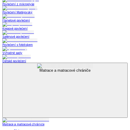
Povlečení z mikroplyše
Povlečení Matějovský
Flanelové povlečení
Krepové povlečení
Saténové povlečení
Povlečení s fototiskem
Výhodné sady
Dětské povlečení
Matrace a matracové chrániče
Matrace a matracové chrániče