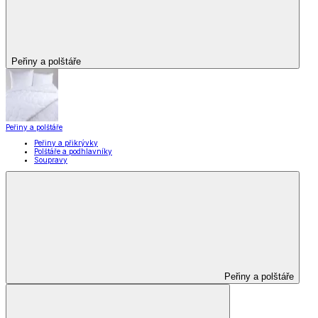
Peřiny a polštáře
Peřiny a polštáře
Peřiny a přikrývky
Polštáře a podhlavníky
Soupravy
Peřiny a polštáře