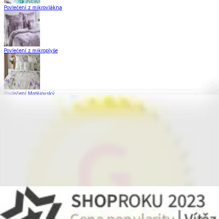
Povlečení z mikrovlákna
Povlečení z mikroplyše
Povlečení Matějovský
Flanelové povlečení
Saténové povlečení