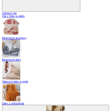
Zobrazit vše
Vše z Deky a plédy
Beránkové soupravy
Beránkové deky
Televizní deky a pytle
Deky z mikroplyše