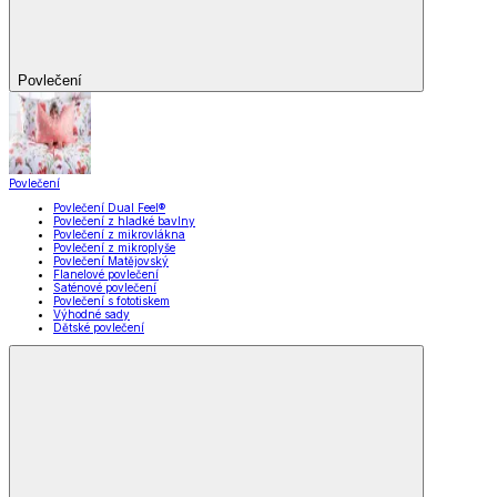
Povlečení
Povlečení
Povlečení Dual Feel®
Povlečení z hladké bavlny
Povlečení z mikrovlákna
Povlečení z mikroplyše
Povlečení Matějovský
Flanelové povlečení
Saténové povlečení
Povlečení s fototiskem
Výhodné sady
Dětské povlečení