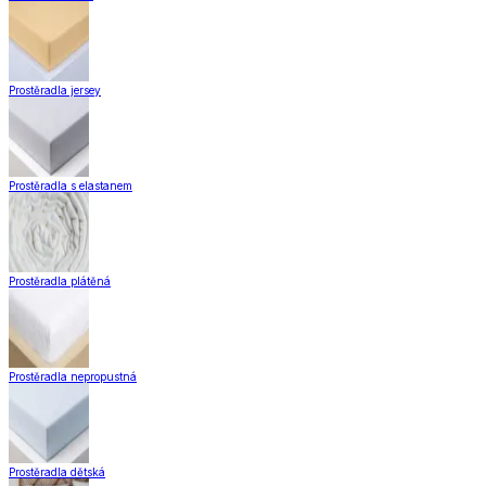
Prostěradla jersey
Prostěradla s elastanem
Prostěradla plátěná
Prostěradla nepropustná
Prostěradla dětská