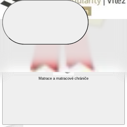
Povlečení s fototiskem
Výhodné sady
Dětské povlečení
Matrace a matracové chrániče