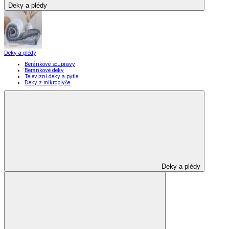
Deky a plédy
Deky a plédy
Beránkové soupravy
Beránkové deky
Televizní deky a pytle
Deky z mikroplyše
Deky a plédy