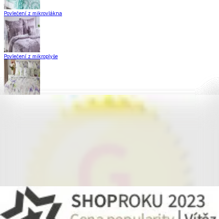
Povlečení z mikrovlákna
Povlečení z mikroplyše
Povlečení Matějovský
Flanelové povlečení
Krepové povlečení