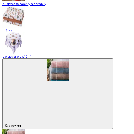
Kuchyňské zástěry a chňapky
Utěrky
Ubrusy a prostírání
Koupelna