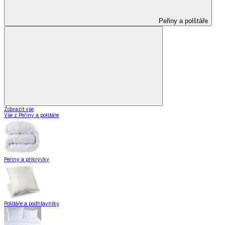
Peřiny a polštáře
Zobrazit vše
Vše z Peřiny a polštáře
Peřiny a přikrývky
Polštáře a podhlavníky