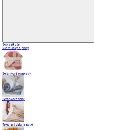
Zobrazit vše
Vše z Deky a plédy
Beránkové soupravy
Beránkové deky
Televizní deky a pytle