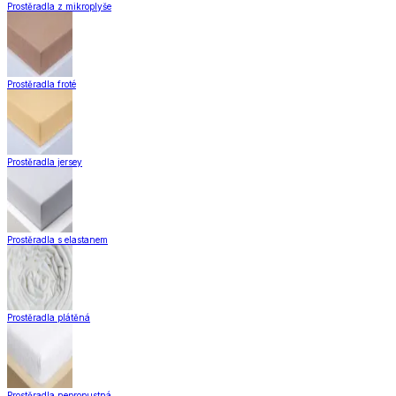
Prostěradla z mikroplyše
Prostěradla froté
Prostěradla jersey
Prostěradla s elastanem
Prostěradla plátěná
Prostěradla nepropustná