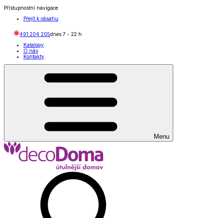
Přístupnostní navigace
Přejít k obsahu
491 204 205
dnes
7
-
22
h
Katalogy
O nás
Kontakty
Menu