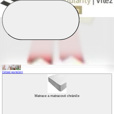
Saténové povlečení
Povlečení s fototiskem
Výhodné sady
Dětské povlečení
Matrace a matracové chrániče