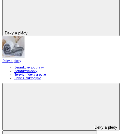
Deky a plédy
Deky a plédy
Beránkové soupravy
Beránkové deky
Televizní deky a pytle
Deky z mikroplyše
Deky a plédy