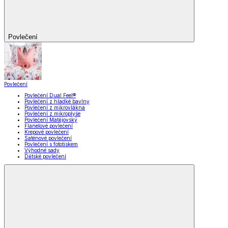
Povlečení
Povlečení
Povlečení Dual Feel®
Povlečení z hladké bavlny
Povlečení z mikrovlákna
Povlečení z mikroplyše
Povlečení Matějovský
Flanelové povlečení
Krepové povlečení
Saténové povlečení
Povlečení s fototiskem
Výhodné sady
Dětské povlečení