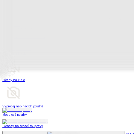
Bytový textil
Bytový textil
Zobrazit vše
Vše z Bytový textil
Deky a plédy
Deky a plédy
Beránkové soupravy
Beránkové deky