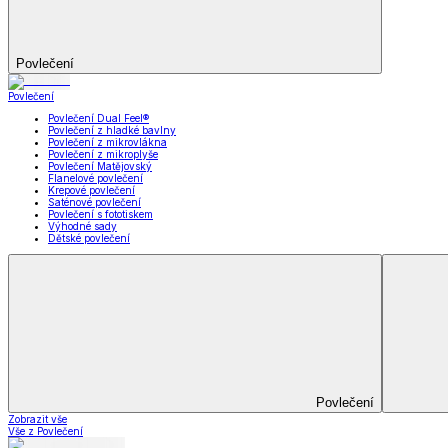
Kuchyňský a jídelní textil
Kuchyňský a jídelní textil
Kuchyňské zástěry a chňapky
Utěrky
Ubrusy a prostírání
Kuchyňský a jídelní tex
Zobrazit vše
Vše z Kuchyňský a jídelní textil
Kuchyňské zástěry a chňapky
Utěrky
Ubrusy a prostírání