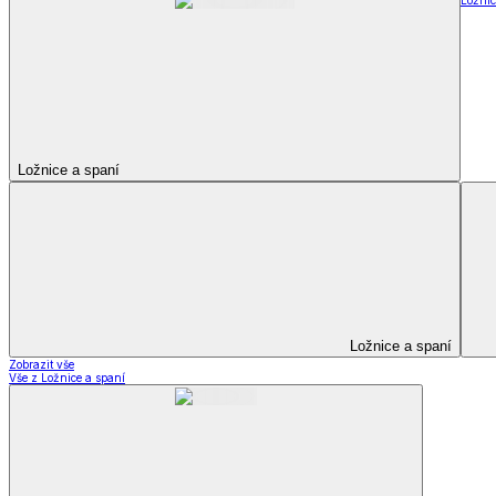
Televizní deky a pytle
Deky z mikroplyše
Deky a plédy
Zobrazit vše
Vše z Deky a plédy
Beránkové soupravy
Beránkové deky
Televizní deky a pytle
Deky z mikroplyše