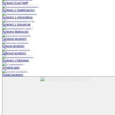
Koupelna
Koupelna
Ručníky a osušky
Koupelnové předložky
Koupelna
Zobrazit vše
Vše z Koupelna
Ručníky a osušky
Koupelnové předložky