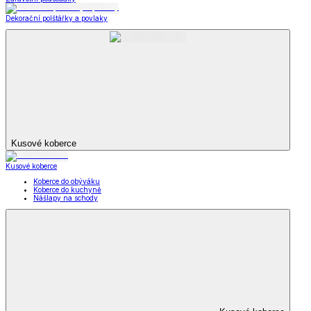
Dekorační polštářky a povlaky
Kusové koberce
Kusové koberce
Koberce do obýváku
Koberce do kuchyně
Nášlapy na schody