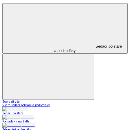
Sedací polštáře
a podsedáky
Zobrazit vše
Vše z Sedací polštáře a podsedáky
Sedací polštáře
Podsedáky na židle
Zdravotní podsedáky