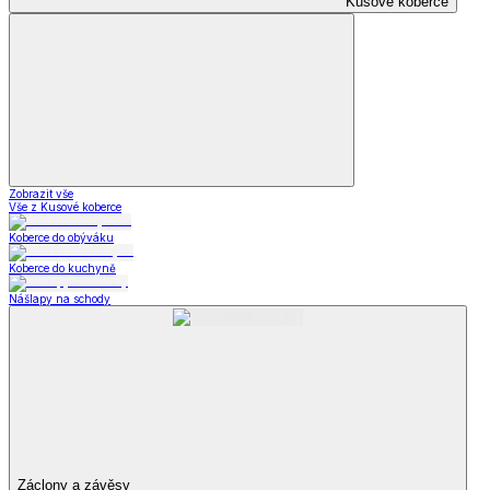
Kusové koberce
Zobrazit vše
Vše z Kusové koberce
Koberce do obýváku
Koberce do kuchyně
Nášlapy na schody
Záclony a závěsy