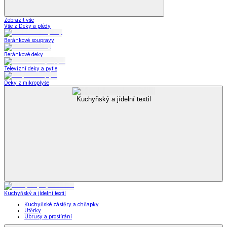
Zobrazit vše
Vše z Deky a plédy
Beránkové soupravy
Beránkové deky
Televizní deky a pytle
Deky z mikroplyše
Kuchyňský a jídelní textil
Kuchyňský a jídelní textil
Kuchyňské zástěry a chňapky
Utěrky
Ubrusy a prostírání