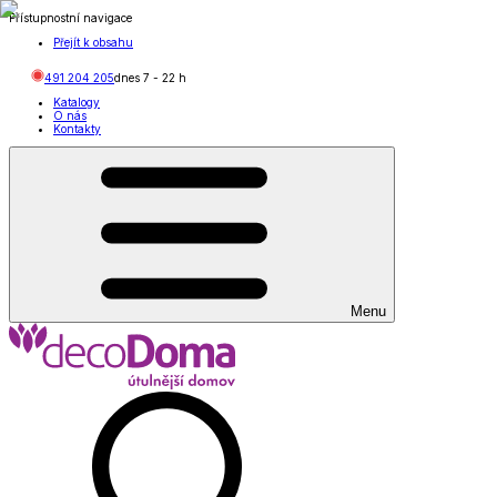
Přístupnostní navigace
Přejít k obsahu
491 204 205
dnes
7
-
22
h
Katalogy
O nás
Kontakty
Menu