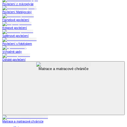
Povlečení z mikroplyše
Povlečení Matějovský
Flanelové povlečení
Krepové povlečení
Saténové povlečení
Povlečení s fototiskem
Výhodné sady
Dětské povlečení
Matrace a matracové chrániče
Matrace a matracové chrániče