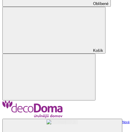
Oblíbené
Košík
Nově