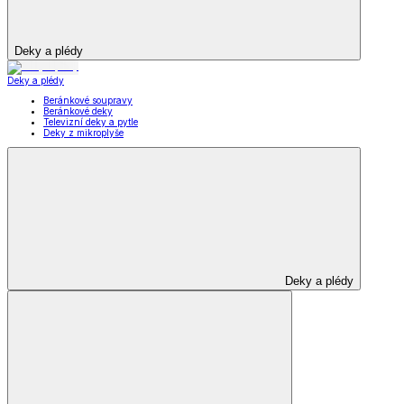
Deky a plédy
Deky a plédy
Beránkové soupravy
Beránkové deky
Televizní deky a pytle
Deky z mikroplyše
Deky a plédy