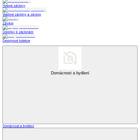
Hotové záclony
Voálové záclony a závěsy
Závěsy
Doplňky k záclonám
Designové kolekce
Domácnost a bydlení
Domácnost a bydlení