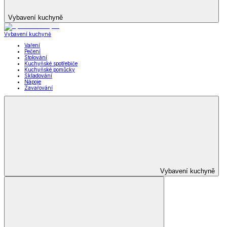
Vybavení kuchyně
Vybavení kuchyně
Vaření
Pečení
Stolování
Kuchyňské spotřebiče
Kuchyňské pomůcky
Skladování
Nápoje
Zavařování
Vybavení kuchyně