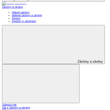
Záclony a závěsy
Hotové záclony
Voálové záclony a závěsy
Závěsy
Doplňky k záclonám
Záclony a závěsy
Zobrazit vše
Vše z Záclony a závěsy