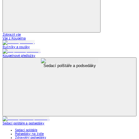
Zobrazit vše
Vše z Koupelna
Ručníky a osušky
Koupelnové předložky
Sedací polštáře a podsedáky
Sedací polštáře a podsedáky
Sedací polštáře
Podsedáky na židle
Zdravotní podsedáky