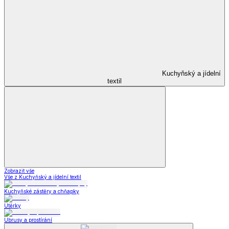
Kuchyňský a jídelní
textil
Zobrazit vše
Vše z Kuchyňský a jídelní textil
Kuchyňské zástěry a chňapky
Utěrky
Ubrusy a prostírání