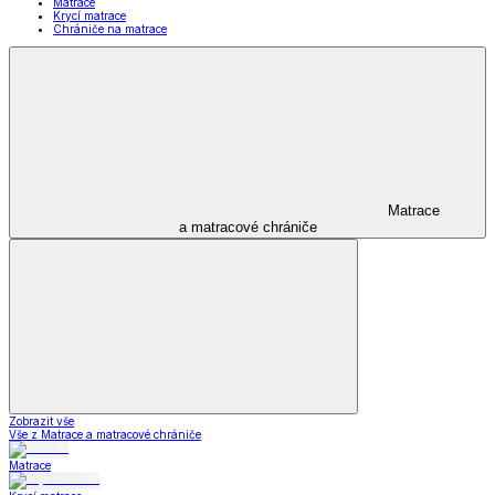
Matrace
Krycí matrace
Chrániče na matrace
Matrace
a matracové chrániče
Zobrazit vše
Vše z Matrace a matracové chrániče
Matrace