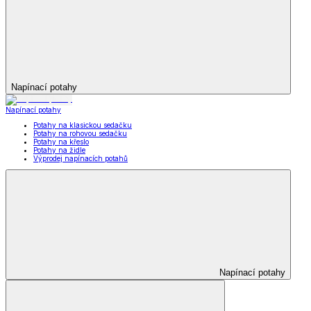
Napínací potahy
Napínací potahy
Potahy na klasickou sedačku
Potahy na rohovou sedačku
Potahy na křeslo
Potahy na židle
Výprodej napínacích potahů
Napínací potahy