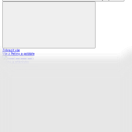
Zobrazit vše
Vše z Peřiny a polštáře
Peřiny a přikrývky
Polštáře a podhlavníky
Soupravy
Prostěradla