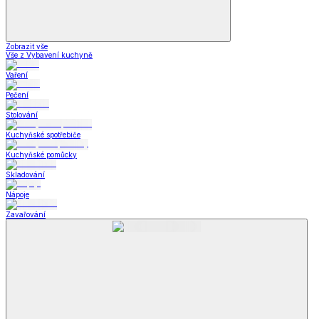
Zobrazit vše
Vše z Vybavení kuchyně
Vaření
Pečení
Stolování
Kuchyňské spotřebiče
Kuchyňské pomůcky
Skladování
Nápoje
Zavařování