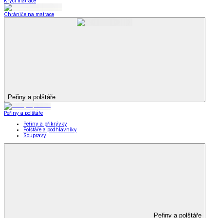
Krycí matrace
Chrániče na matrace
Peřiny a polštáře
Peřiny a polštáře
Peřiny a přikrývky
Polštáře a podhlavníky
Soupravy
Peřiny a polštáře