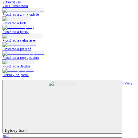
Zobrazit vše
Vše z Prostěradla
Prostěradla z mikroplyše
Prostěradla froté
Prostěradla jersey
Prostěradla s elastanem
Prostěradla plátěná
Prostěradla nepropustná
Prostěradla dětská
Přehozy na postel
Bytový
Bytový textil
textil