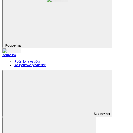
Koupelna
Koupelna
Ručníky a osušky
Koupelnové předložky
Koupelna