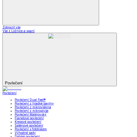
Zobrazit vše
Vše z Ložnice a spaní
Povlečení
Povlečení
Povlečení Dual Feel®
Povlečení z hladké bavlny
Povlečení z mikrovlákna
Povlečení z mikroplyše
Povlečení Matějovský
Flanelové povlečení
Krepové povlečení
Saténové povlečení
Povlečení s fototiskem
Výhodné sady
Dětské povlečení