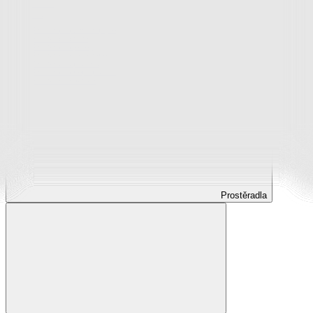
Prostěradla
Prostěradla z mikroplyše
Prostěradla froté
Prostěradla jersey
Prostěradla s elastanem
Prostěradla plátěná
Prostěradla nepropustná
Prostěradla dětská
Prostěradla