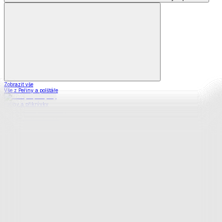
Zobrazit vše
Vše z Peřiny a polštáře
Peřiny a přikrývky
Polštáře a podhlavníky
Soupravy
Prostěradla