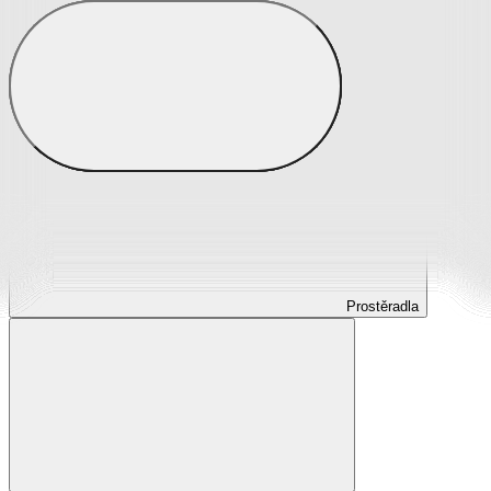
Prostěradla
Prostěradla z mikroplyše
Prostěradla froté
Prostěradla jersey
Prostěradla s elastanem
Prostěradla plátěná
Prostěradla nepropustná
Prostěradla dětská
Prostěradla