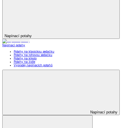
Napínací potahy
Napínací potahy
Potahy na klasickou sedačku
Potahy na rohovou sedačku
Potahy na křeslo
Potahy na židle
Výprodej napínacích potahů
Napínací potahy